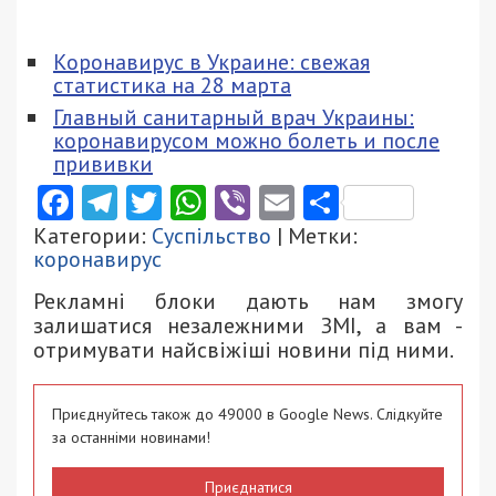
Коронавирус в Украине: свежая
статистика на 28 марта
Главный санитарный врач Украины:
коронавирусом можно болеть и после
прививки
Facebook
Telegram
Twitter
WhatsApp
Viber
Email
Поділити
Категории:
Суспільство
| Метки:
коронавирус
Рекламні блоки дають нам змогу
залишатися незалежними ЗМІ, а вам -
отримувати найсвіжіші новини під ними.
Приєднуйтесь також до 49000 в Google News. Слідкуйте
за останніми новинами!
Приєднатися