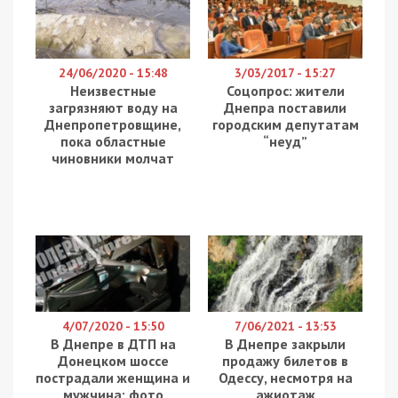
24/06/2020 - 15:48
3/03/2017 - 15:27
Неизвестные
Соцопрос: жители
загрязняют воду на
Днепра поставили
Днепропетровщине,
городским депутатам
пока областные
“неуд”
чиновники молчат
4/07/2020 - 15:50
7/06/2021 - 13:53
В Днепре в ДТП на
В Днепре закрыли
Донецком шоссе
продажу билетов в
пострадали женщина и
Одессу, несмотря на
мужчина: фото
ажиотаж