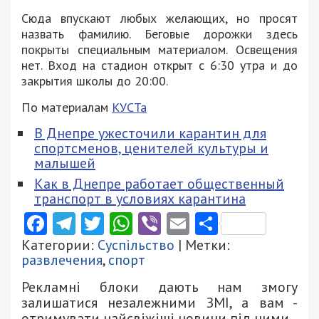
Сюда впускают любых желающих, но просят
назвать фамилию. Беговые дорожки здесь
покрыты специальным материалом. Освещения
нет. Вход на стадион открыт с 6:30 утра и до
закрытия школы до 20:00.
По материалам
КУСТа
В Днепре ужесточили карантин для
спортсменов, ценителей культуры и
малышей
Как в Днепре работает общественный
транспорт в условиях карантина
Facebook
Telegram
Twitter
WhatsApp
Viber
Email
Поділити
Категории:
Суспільство
| Метки:
развлечения
,
спорт
Рекламні блоки дають нам змогу
залишатися незалежними ЗМІ, а вам -
отримувати найсвіжіші новини під ними.