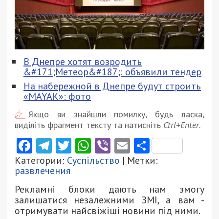
В Днепре хотят возродить
&#171;Метеор&#187;: объявили тендер
На набережной в Днепре будут строить
«MAYAK»: фото
Якщо ви знайшли помилку, будь ласка,
виділіть фрагмент тексту та натисніть
Ctrl+Enter
.
Facebook
Telegram
Twitter
WhatsApp
Viber
Email
Поділити
Категории:
Суспільство
| Метки:
развлечения
Рекламні блоки дають нам змогу
залишатися незалежними ЗМІ, а вам -
отримувати найсвіжіші новини під ними.