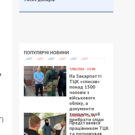
ПОПУЛЯРНІ НОВИНИ
7/08/2026 - 15:00
и
На Закарпатті
ТЦК «списав»
понад 1500
чоловік з
військового
обліку, а
документи
знищили, щоб
5/08/2026 - 21:31
”)
прибрати сліди
Представився
працівником ТЦК
та погрожував