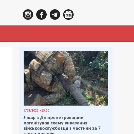
7/08/2026 - 13:30
Лікар з Дніпропетровщини
організував схему вивезення
військовослужбовця з частини за 7
тисяч доларів