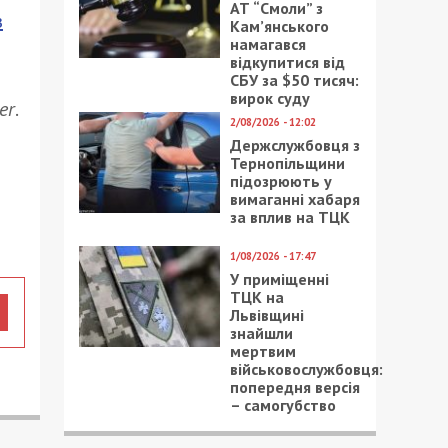
АТ “Смоли” з
з
Кам’янського
намагався
відкупитися від
СБУ за $50 тисяч:
вирок суду
er
.
2/08/2026 - 12:02
Держслужбовця з
Тернопільщини
підозрюють у
вимаганні хабаря
за вплив на ТЦК
1/08/2026 - 17:47
У приміщенні
ТЦК на
Львівщині
знайшли
мертвим
військовослужбовця:
попередня версія
– самогубство