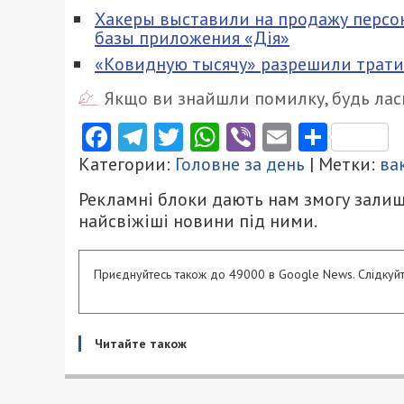
Хакеры выставили на продажу перс
базы приложения «Дія»
«Ковидную тысячу» разрешили тратит
Якщо ви знайшли помилку, будь ласк
Facebook
Telegram
Twitter
WhatsApp
Viber
Email
Поділ
Категории:
Головне за день
| Метки:
ва
Рекламні блоки дають нам змогу залиш
найсвіжіші новини під ними.
Приєднуйтесь також до 49000 в Google News. Слідкуйт
Читайте також