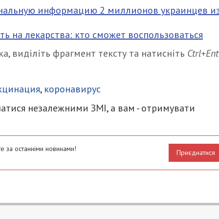
ональную информацию 2 миллионов украинцев и
ь на лекарства: кто сможет воспользоваться
а, виділіть фрагмент тексту та натисніть
Ctrl+Ent
итися
кцинация
,
коронавирус
атися незалежними ЗМІ, а вам - отримувати
е за останніми новинами!
Приєднатися