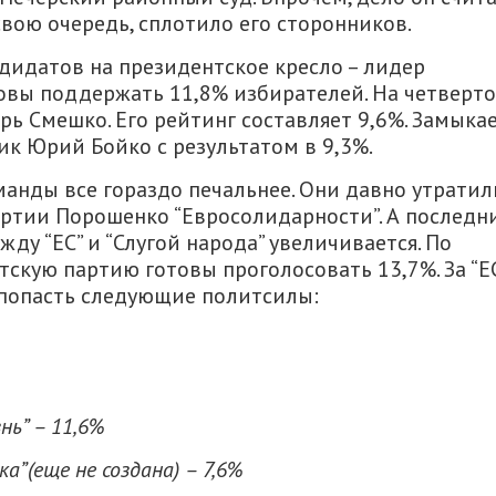
свою очередь, сплотило его сторонников.
дидатов на президентское кресло – лидер
товы поддержать 11,8% избирателей. На четверт
орь Смешко. Его рейтинг составляет 9,6%. Замыка
к Юрий Бойко с результатом в 9,3%.
анды все гораздо печальнее. Они давно утратил
артии Порошенко “Евросолидарности”. А последн
ду “ЕС” и “Слугой народа” увеличивается. По
тскую партию готовы проголосовать 13,7%. За “ЕС
 попасть следующие политсилы:
нь” – 11,6%
”(еще не создана) – 7,6%