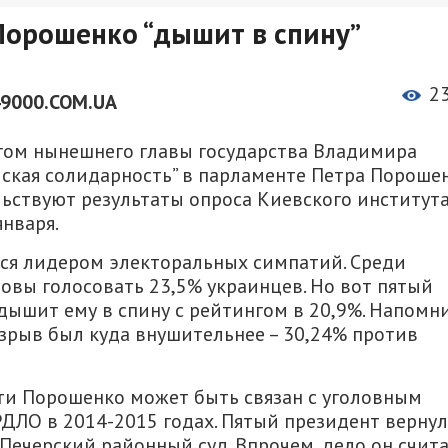
Порошенко “дышит в спину”
2
49000.COM.UA
гом нынешнего главы государства Владимира
йская солидарность” в парламенте Петра Пороше
льствуют результаты опроса Киевского институт
нваря.
тся лидером электоральных симпатий. Среди
товы голосовать 23,5% украинцев. Но вот пятый
ышит ему в спину с рейтингом в 20,9%. Напомн
азрыв был куда внушительнее – 30,24% против
ти Порошенко может быть связан с уголовным
РДЛО в 2014-2015 годах. Пятый президент вернул
 Печерский районный суд. Впрочем, дело он счит