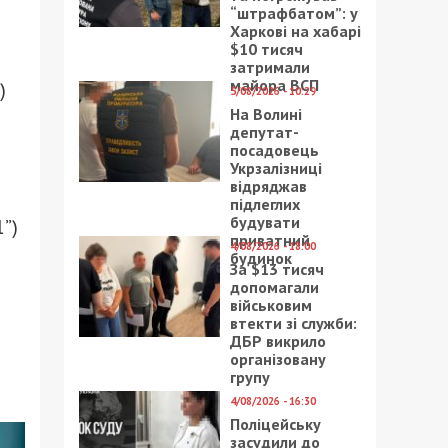
“штрафбатом”: у
Харкові на хабарі
$10 тисяч
затримали
майора ВСП
)
5/08/2026 - 10:29
На Волині
депутат-
посадовець
Укрзалізниці
відряджав
підлеглих
будувати
”)
приватний
4/08/2026 - 18:00
будинок
За $13 тисяч
допомагали
військовим
втекти зі служби:
ДБР викрило
організовану
групу
4/08/2026 - 16:30
Поліцейську
засудили до