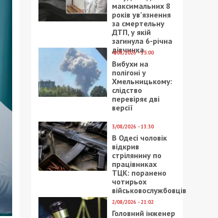
максимальних 8
років ув’язнення
за смертельну
ДТП, у якій
загинула 6-річна
дівчинка
4/08/2026 - 15:00
Вибухи на
полігоні у
Хмельницькому:
слідство
перевіряє дві
версії
3/08/2026 - 13:30
В Одесі чоловік
відкрив
стрілянину по
працівниках
ТЦК: поранено
чотирьох
військовослужбовців
2/08/2026 - 21:02
Головний інженер