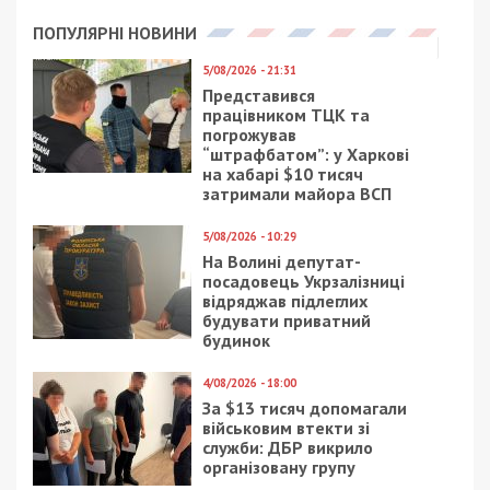
ПОПУЛЯРНІ НОВИНИ
5/08/2026 - 21:31
Представився
працівником ТЦК та
погрожував
“штрафбатом”: у Харкові
на хабарі $10 тисяч
затримали майора ВСП
5/08/2026 - 10:29
На Волині депутат-
посадовець Укрзалізниці
відряджав підлеглих
будувати приватний
будинок
4/08/2026 - 18:00
За $13 тисяч допомагали
військовим втекти зі
служби: ДБР викрило
організовану групу