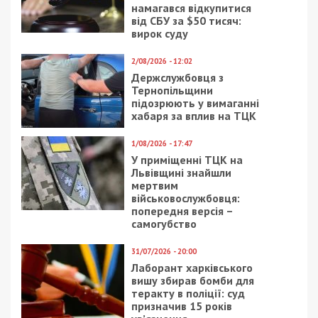
намагався відкупитися
від СБУ за $50 тисяч:
вирок суду
2/08/2026 - 12:02
Держслужбовця з
Тернопільщини
підозрюють у вимаганні
хабаря за вплив на ТЦК
1/08/2026 - 17:47
У приміщенні ТЦК на
Львівщині знайшли
мертвим
військовослужбовця:
попередня версія –
самогубство
31/07/2026 - 20:00
Лаборант харківського
вишу збирав бомби для
теракту в поліції: суд
призначив 15 років