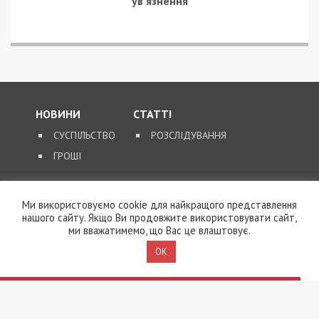
ув’язнення
НОВИНИ
СТАТТІ
СУСПІЛЬСТВО
РОЗСЛІДУВАННЯ
ГРОШІ
ЗВОРОТНІЙ ЗВ’ЯЗОК
Ми використовуємо cookie для найкращого представлення
нашого сайту. Якщо Ви продовжите використовувати сайт,
КОНТАКТИ
ми вважатимемо, що Вас це влаштовує.
OK
SUPPORT@49000.COM.UA
© 2026, ВСІ ПРАВА ЗАХИЩЕНІ
49000.COM.UA