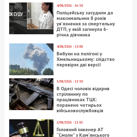
4/08/2026 - 16:30
Поліцейську засудили до
максимальних 8 років
ув’язнення за смертельну
ДТП, у якій загинула 6-
річна дівчинка
4/08/2026 - 15:00
Вибухи на полігоні у
Хмельницькому: слідство
перевіряє дві версії
3/08/2026 - 13:30
В Одесі чоловік відкрив
стрілянину по
працівниках ТЦК:
поранено чотирьох
військовослужбовців
2/08/2026 - 21:02
Головний інженер АТ
“Смоли” з Кам’янського