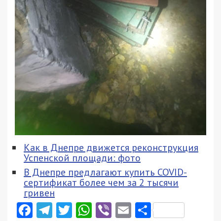
Как в Днепре движется реконструкция
Успенской площади: фото
В Днепре предлагают купить COVID-
сертификат более чем за 2 тысячи
гривен
Facebook
Telegram
Twitter
WhatsApp
Viber
Email
Поділити