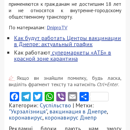
применяются к гражданам не достигшим 18 лет
и не относятся к внутренне-городскому
общественному транспорту.
По материалам:
DniproTV
Как будут работать Центры вакцинации
в Днепре: актуальный график
Как работают
супермаркеты «АТБ» в
красной зоне карантина
Якщо ви знайшли помилку, будь ласка,
виділіть фрагмент тексту та натисніть
Ctrl+Enter
.
Facebook
Telegram
Twitter
WhatsApp
Viber
Email
Поділити
Категории:
Суспільство
| Метки:
"Укрзалізниця"
,
вакцинация в Днепре
,
коронавирус
,
коронавирус Днепр
Рекламні блоки дають нам змогу