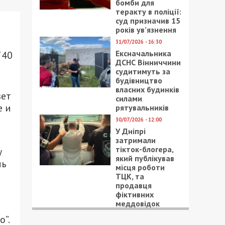
бомби для
теракту в поліції:
суд призначив 15
років ув’язнення
31/07/2026 - 16:30
Ексначальника
740
ДСНС Вінниччини
судитимуть за
будівництво
власних будинків
зет
силами
е и
рятувальників
30/07/2026 - 12:00
У Дніпрі
затримали
тікток-блогера,
у
який публікував
ль
місця роботи
ТЦК, та
продавця
фіктивних
меддовідок
”.