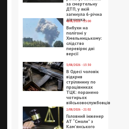
за смертельну
ДТП, у якій
загинула 6-річна
дівчинка
4/08/2026 - 15:00
Вибухи на
полігоні у
Хмельницькому:
слідство
перевіряє дві
версії
3/08/2026 - 13:30
В Одесі чоловік
відкрив
стрілянину по
працівниках
ТЦК: поранено
чотирьох
військовослужбовців
2/08/2026 - 21:02
Головний інженер
АТ “Смоли” з
Кам’янського