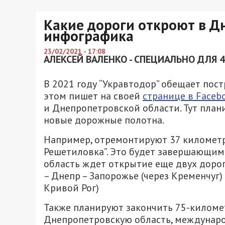
Какие дороги откроют в Дн
инфографика
23/02/2021 - 17:08
АЛЕКСЕЙ ВАЛЕНКО - СПЕЦИАЛЬНО ДЛЯ 
В 2021 году “Укравтодор” обещает пост
этом пишет на своей
странице в Faceb
и Днепропетровской области. Тут план
новые дорожные полотна.
Например, отремонтируют 37 километ
Решетиловка”. Это будет завершающим 
область ждет открытие еще двух доро
– Днепр – Запорожье (через Кременчуг)
Кривой Рог)
Также планируют закончить 75-киломе
Днепропетровскую область, междунар