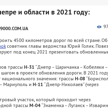
епре и области в 2021 году:
9
49000.COM.UA
роить 4500 километров дорог по всей стране. Об
ook
советник главы ведомства Юрий Голик. Пове
ируют под конец 2021 презентовать обновленны
ров трассы
Н-31
“Днепр – Царичанка – Кобеляки –
шагом в проекте обновления дороги. В 2021 год
г национального значения: трассы
Н-08
“Бориспо
 – Мариуполь и
Н-11
“Днепр-Николаев” (через
тровый участок, который проходит через
одной трассы
М-04
“Знаменка – Луганск – Изварино