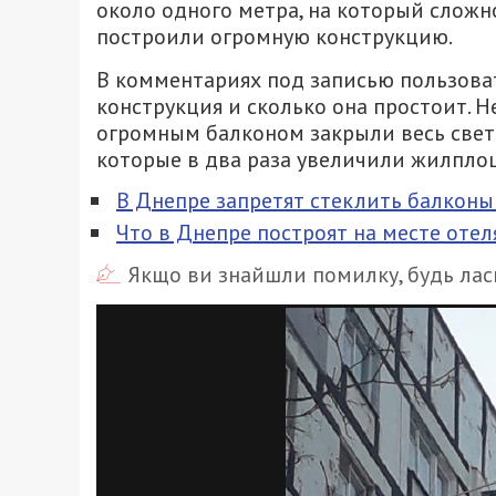
около одного метра, на который сложно
построили огромную конструкцию.
В комментариях под записью пользоват
конструкция и сколько она простоит. Н
огромным балконом закрыли весь свет
которые в два раза увеличили жилпло
В Днепре запретят стеклить балконы
Что в Днепре построят на месте отел
Якщо ви знайшли помилку, будь ласк