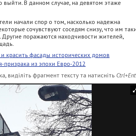
 выйти. В данном случае, на девятом этаже
ели начали спор о том, насколько надежна
екоторые сочувствуют соседям снизу, что им так
. Другие поражаются находчивости жителей,
щадь.
 и красить фасады исторических домов
я-призрака из эпохи Евро-2012
а, виділіть фрагмент тексту та натисніть
Ctrl+Ent