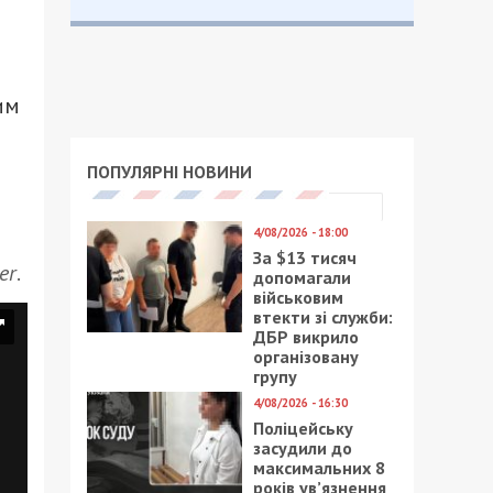
им
ПОПУЛЯРНІ НОВИНИ
4/08/2026 - 18:00
За $13 тисяч
er
.
допомагали
військовим
втекти зі служби:
ДБР викрило
організовану
групу
4/08/2026 - 16:30
Поліцейську
засудили до
максимальних 8
років ув’язнення