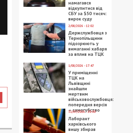
намагався
відкупитися від
СБУ за $50 тисяч:
вирок суду
2/08/2026 - 12:02
Держслужбовця з
Тернопільщини
підозрюють у
вимаганні хабаря
за вплив на ТЦК
1/08/2026 - 17:47
У приміщенні
ТЦК на
Львівщині
знайшли
мертвим
військовослужбовця:
попередня версія
– самогубство
31/07/2026 - 20:00
Лаборант
харківського
вишу збирав