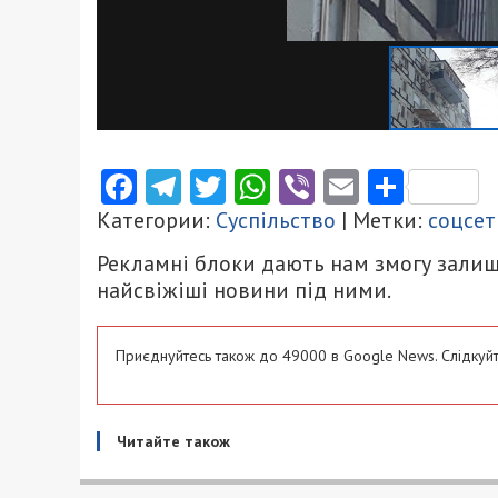
Facebook
Telegram
Twitter
WhatsApp
Viber
Email
Поділ
Категории:
Суспільство
| Метки:
соцсет
Рекламні блоки дають нам змогу залиш
найсвіжіші новини під ними.
Приєднуйтесь також до 49000 в Google News. Слідкуйт
Читайте також