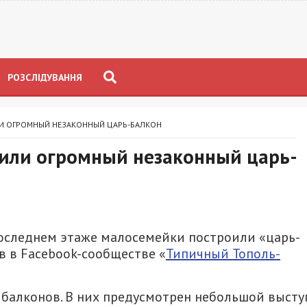
РОЗСЛІДУВАННЯ
ЛИ ОГРОМНЫЙ НЕЗАКОННЫЙ ЦАРЬ-БАЛКОН
дили огромный незаконный царь-
последнем этаже малосемейки построили «царь-
в в Facebook-сообществе «
Типичный Тополь-
 балконов. В них предусмотрен небольшой высту