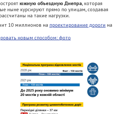
Достроят
южную объездную Днепра
, которая
рые ныне курсируют прямо по улицам, создавая
рассчитаны на такие нагрузки.
чит 10 миллионов на
проектирование дороги
на
ровать новым способом: фото