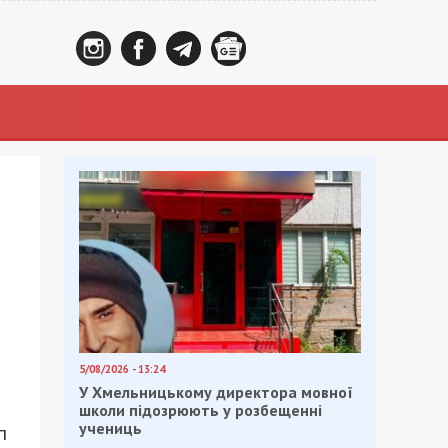
5/08/2026 - 13:24
У Хмельницькому директора мовної
школи підозрюють у розбещенні
учениць
п