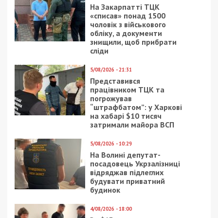
На Закарпатті ТЦК
«списав» понад 1500
чоловік з військового
обліку, а документи
знищили, щоб прибрати
сліди
5/08/2026 - 21:31
Представився
працівником ТЦК та
погрожував
“штрафбатом”: у Харкові
на хабарі $10 тисяч
затримали майора ВСП
5/08/2026 - 10:29
На Волині депутат-
посадовець Укрзалізниці
відряджав підлеглих
будувати приватний
будинок
4/08/2026 - 18:00