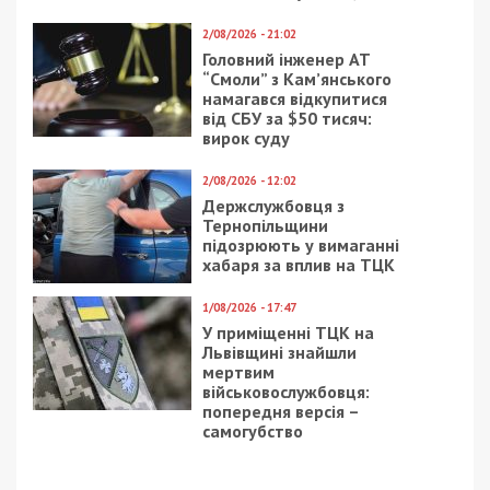
2/08/2026 - 21:02
Головний інженер АТ
“Смоли” з Кам’янського
намагався відкупитися
від СБУ за $50 тисяч:
вирок суду
2/08/2026 - 12:02
Держслужбовця з
Тернопільщини
підозрюють у вимаганні
хабаря за вплив на ТЦК
1/08/2026 - 17:47
У приміщенні ТЦК на
Львівщині знайшли
мертвим
військовослужбовця:
попередня версія –
самогубство