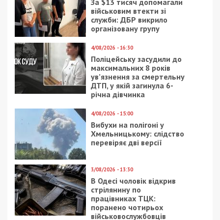
За $13 тисяч допомагали
військовим втекти зі
служби: ДБР викрило
організовану групу
4/08/2026 - 16:30
Поліцейську засудили до
максимальних 8 років
ув’язнення за смертельну
ДТП, у якій загинула 6-
річна дівчинка
4/08/2026 - 15:00
Вибухи на полігоні у
Хмельницькому: слідство
перевіряє дві версії
3/08/2026 - 13:30
В Одесі чоловік відкрив
стрілянину по
працівниках ТЦК:
поранено чотирьох
військовослужбовців