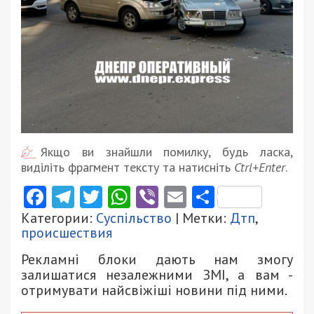
Якщо ви знайшли помилку, будь ласка,
виділіть фрагмент тексту та натисніть
Ctrl+Enter
.
Facebook
Telegram
Twitter
WhatsApp
Viber
Email
Поділити
Категории:
Суспільство
| Метки:
Дтп
,
происшествия
Рекламні блоки дають нам змогу
залишатися незалежними ЗМІ, а вам -
отримувати найсвіжіші новини під ними.