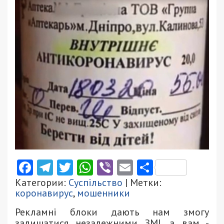
Facebook
Telegram
Twitter
WhatsApp
Viber
Email
Поділити
Категории:
Суспільство
| Метки:
коронавирус
,
мошенники
Рекламні блоки дають нам змогу
залишатися незалежними ЗМІ, а вам -