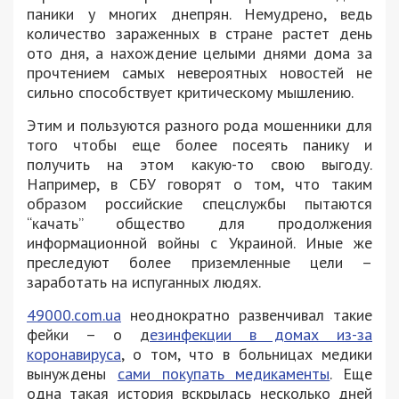
паники у многих днепрян. Немудрено, ведь
количество зараженных в стране растет день
ото дня, а нахождение целыми днями дома за
прочтением самых невероятных новостей не
сильно способствует критическому мышлению.
Этим и пользуются разного рода мошенники для
того чтобы еще более посеять панику и
получить на этом какую-то свою выгоду.
Например, в СБУ говорят о том, что таким
образом российские спецслужбы пытаются
“качать” общество для продолжения
информационной войны с Украиной. Иные же
преследуют более приземленные цели –
заработать на испуганных людях.
49000.com.ua
неоднократно развенчивал такие
фейки – о д
езинфекции в домах из-за
коронавируса
, о том, что в больницах медики
вынуждены
сами покупать медикаменты
. Еще
одна такая история вскрылась несколько дней