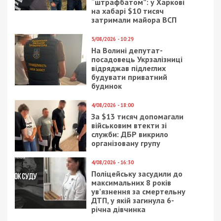
“штрафбатом”: у Харкові
на хабарі $10 тисяч
затримали майора ВСП
5/08/2026 - 10:29
На Волині депутат-
посадовець Укрзалізниці
відряджав підлеглих
будувати приватний
будинок
4/08/2026 - 18:00
За $13 тисяч допомагали
військовим втекти зі
служби: ДБР викрило
організовану групу
4/08/2026 - 16:30
Поліцейську засудили до
максимальних 8 років
ув’язнення за смертельну
ДТП, у якій загинула 6-
річна дівчинка