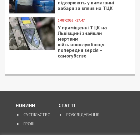
підозрюють у вимаганні
хабаря за вплив на ТЦК
1/08/2026 - 17:47
У приміщенні ТЦК на
Львівщині знайшли
мертвим
військовослужбовця:
попередня версія –
самогубство
НОВИНИ
СТАТТІ
СУСПІЛЬСТВО
РОЗСЛІДУВАННЯ
ГРОШІ