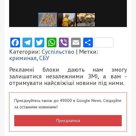
Facebook
Telegram
Twitter
WhatsApp
Viber
Email
Поділити
Категории:
Суспільство
| Метки:
криминал
,
СБУ
Рекламні блоки дають нам змогу
залишатися незалежними ЗМІ, а вам -
отримувати найсвіжіші новини під ними.
Приєднуйтесь також до 49000 в Google News. Слідкуйте
за останніми новинами!
Приєднатися