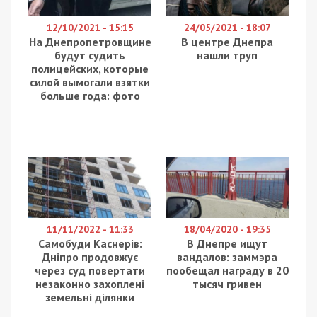
12/10/2021 - 15:15
24/05/2021 - 18:07
На Днепропетровщине
В центре Днепра
будут судить
нашли труп
полицейских, которые
силой вымогали взятки
больше года: фото
11/11/2022 - 11:33
18/04/2020 - 19:35
Самобуди Каснерів:
В Днепре ищут
Дніпро продовжує
вандалов: заммэра
через суд повертати
пообещал награду в 20
незаконно захоплені
тысяч гривен
земельні ділянки