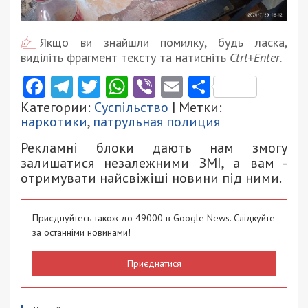
Якщо ви знайшли помилку, будь ласка,
виділіть фрагмент тексту та натисніть
Ctrl+Enter
.
Facebook
Telegram
Twitter
WhatsApp
Viber
Email
Поділити
Категории:
Суспільство
| Метки:
наркотики
,
патрульная полиция
Рекламні блоки дають нам змогу
залишатися незалежними ЗМІ, а вам -
отримувати найсвіжіші новини під ними.
Приєднуйтесь також до 49000 в Google News. Слідкуйте
за останніми новинами!
Приєднатися