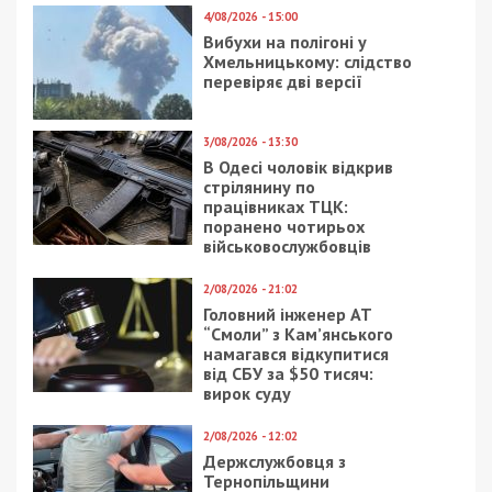
4/08/2026 - 15:00
Вибухи на полігоні у
Хмельницькому: слідство
перевіряє дві версії
3/08/2026 - 13:30
В Одесі чоловік відкрив
стрілянину по
працівниках ТЦК:
поранено чотирьох
військовослужбовців
2/08/2026 - 21:02
Головний інженер АТ
“Смоли” з Кам’янського
намагався відкупитися
від СБУ за $50 тисяч:
вирок суду
2/08/2026 - 12:02
Держслужбовця з
Тернопільщини