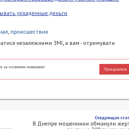
мывать украденные деньги
итися
нал
,
происшествия
атися незалежними ЗМІ, а вам - отримувати
е за останніми новинами!
Приєднатися
Следующая стат
В Днепре мошенники обманули жер