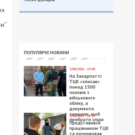
ых
ры”
ПОПУЛЯРНІ НОВИНИ
7/08/2026 - 15:00
На Закарпатті
ТЦК «списав»
понад 1500
чоловік з
військового
обліку, а
документи
знищили, щоб
5/08/2026 - 21:31
прибрати сліди
Представився
працівником ТЦК
я
та погрожував