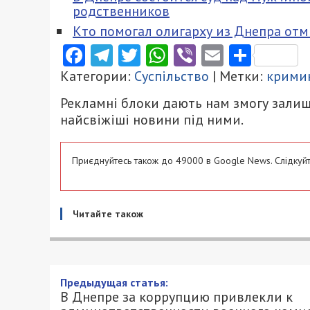
родственников
Кто помогал олигарху из Днепра от
Facebook
Telegram
Twitter
WhatsApp
Viber
Email
Поділ
Категории:
Суспільство
| Метки:
крими
Рекламні блоки дають нам змогу залиш
найсвіжіші новини під ними.
Приєднуйтесь також до 49000 в Google News. Слідкуйт
Читайте також
Предыдущая статья:
В Днепре за коррупцию привлекли к