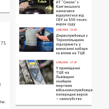
АТ “Смоли” з
Кам’янського
намагався
відкупитися від
СБУ за $50 тисяч:
вирок суду
2/08/2026 - 12:02
Держслужбовця з
Тернопільщини
775
підозрюють у
вимаганні хабаря
за вплив на ТЦК
т
1/08/2026 - 17:47
У приміщенні
ТЦК на
Львівщині
й
знайшли
х
мертвим
військовослужбовця:
попередня версія
– самогубство
лы.