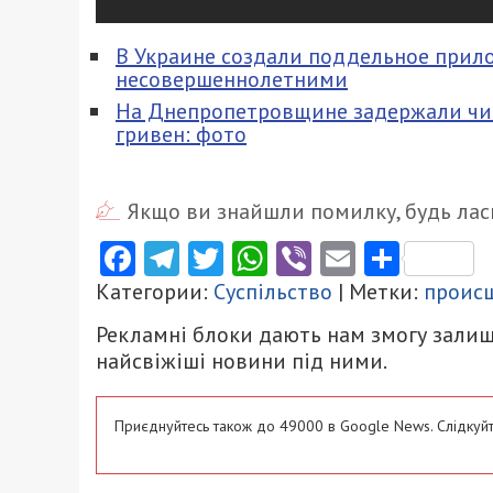
В Украине создали поддельное прило
несовершеннолетними
На Днепропетровщине задержали чин
гривен: фото
Якщо ви знайшли помилку, будь ласк
Facebook
Telegram
Twitter
WhatsApp
Viber
Email
Поділ
Категории:
Суспільство
| Метки:
проис
Рекламні блоки дають нам змогу залиш
найсвіжіші новини під ними.
Приєднуйтесь також до 49000 в Google News. Слідкуйт