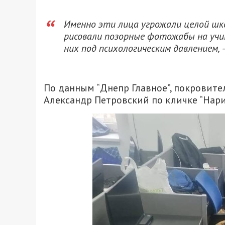
Именно эти лица угрожали целой шко
рисовали позорные фотожабы на учит
них под психологическим давлением
По данным “Днепр Главное”, покровит
Александр Петровский по кличке “Нарик