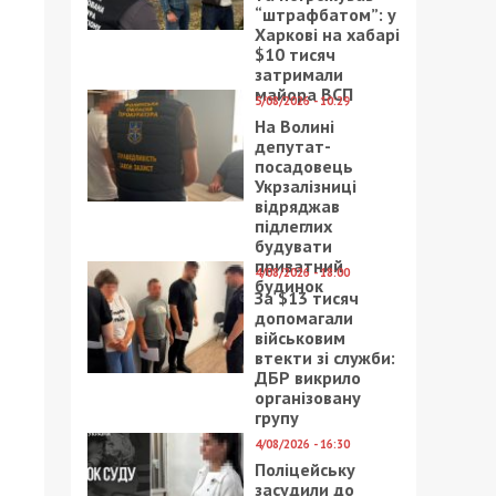
“штрафбатом”: у
Харкові на хабарі
$10 тисяч
затримали
майора ВСП
5/08/2026 - 10:29
На Волині
депутат-
посадовець
Укрзалізниці
відряджав
підлеглих
будувати
приватний
4/08/2026 - 18:00
будинок
За $13 тисяч
допомагали
військовим
втекти зі служби:
ДБР викрило
організовану
групу
4/08/2026 - 16:30
Поліцейську
засудили до