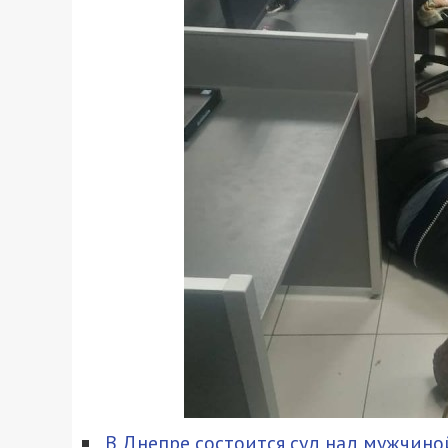
В Днепре состоится суд над мужчино