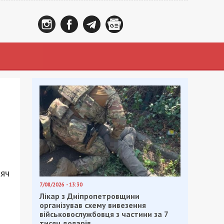
сяч
7/08/2026 - 13:30
Лікар з Дніпропетровщини
організував схему вивезення
військовослужбовця з частини за 7
тисяч доларів