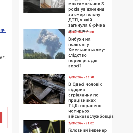
максимальних 8
років ув’язнення
за смертельну
ДТП, у якій
загинула 6-річна
яч
дівчинка
4/08/2026 - 15:00
Вибухи на
полігоні у
Хмельницькому:
слідство
er
.
перевіряє дві
версії
3/08/2026 - 13:30
В Одесі чоловік
відкрив
стрілянину по
працівниках
ТЦК: поранено
чотирьох
військовослужбовців
2/08/2026 - 21:02
Головний інженер