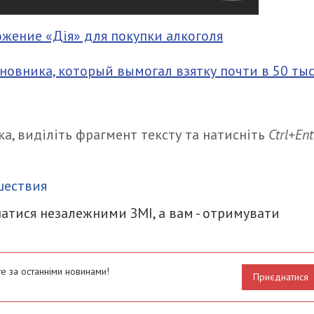
жение «Дія» для покупки алкоголя
овника, который вымогал взятку почти в 50 тыс
а, виділіть фрагмент тексту та натисніть
Ctrl+Ent
итися
шествия
атися незалежними ЗМІ, а вам - отримувати
е за останніми новинами!
Приєднатися