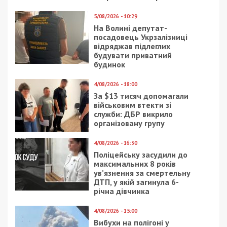
5/08/2026 - 10:29
На Волині депутат-
посадовець Укрзалізниці
відряджав підлеглих
будувати приватний
будинок
4/08/2026 - 18:00
За $13 тисяч допомагали
військовим втекти зі
служби: ДБР викрило
організовану групу
4/08/2026 - 16:30
Поліцейську засудили до
максимальних 8 років
ув’язнення за смертельну
ДТП, у якій загинула 6-
річна дівчинка
4/08/2026 - 15:00
Вибухи на полігоні у