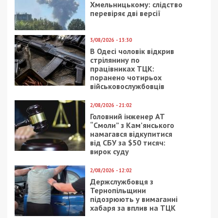
Хмельницькому: слідство
перевіряє дві версії
3/08/2026 - 13:30
В Одесі чоловік відкрив
стрілянину по
працівниках ТЦК:
поранено чотирьох
військовослужбовців
2/08/2026 - 21:02
Головний інженер АТ
“Смоли” з Кам’янського
намагався відкупитися
від СБУ за $50 тисяч:
вирок суду
2/08/2026 - 12:02
Держслужбовця з
Тернопільщини
підозрюють у вимаганні
хабаря за вплив на ТЦК