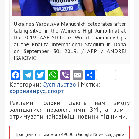
Ukraine’s Yaroslava Mahuchikh celebrates after
taking silver in the Women’s High Jump final at
the 2019 IAAF Athletics World Championships
at the Khalifa International Stadium in Doha
on September 30, 2019. / AFP / ANDREJ
ISAKOVIC
Facebook
Telegram
Twitter
WhatsApp
Viber
Email
Поділити
Категории:
Суспільство
| Метки:
коронавирус
,
спорт
Рекламні блоки дають нам змогу
залишатися незалежними ЗМІ, а вам -
отримувати найсвіжіші новини під ними.
Приєднуйтесь також до 49000 в Google News. Слідкуйте