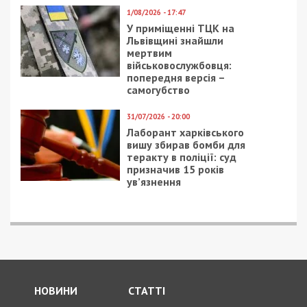
1/08/2026 - 17:47
У приміщенні ТЦК на
Львівщині знайшли
мертвим
військовослужбовця:
попередня версія –
самогубство
31/07/2026 - 20:00
Лаборант харківського
вишу збирав бомби для
теракту в поліції: суд
призначив 15 років
ув’язнення
НОВИНИ
СТАТТІ