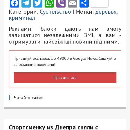
Facebook
Telegram
Twitter
WhatsApp
Viber
Email
Поділити
Категории:
Суспільство
| Метки:
деревья
,
криминал
Рекламні блоки дають нам змогу
залишатися незалежними ЗМІ, а вам -
отримувати найсвіжіші новини під ними.
Приєднуйтесь також до 49000 в Google News. Слідкуйте
за останніми новинами!
Приєднатися
Читайте також
Спортсменку из Днепра сняли с