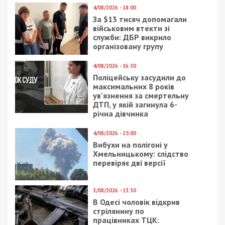
4/08/2026 - 18:00
За $13 тисяч допомагали
військовим втекти зі
служби: ДБР викрило
організовану групу
4/08/2026 - 16:30
Поліцейську засудили до
максимальних 8 років
ув’язнення за смертельну
ДТП, у якій загинула 6-
річна дівчинка
4/08/2026 - 15:00
Вибухи на полігоні у
Хмельницькому: слідство
перевіряє дві версії
3/08/2026 - 13:30
В Одесі чоловік відкрив
стрілянину по
працівниках ТЦК: