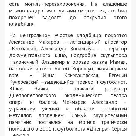
есть могилы-перезахоронения. На кладбище
можно надгробия с датами смерти тех, кто был
похоронен задолго до открытия этого
кладбища.
На центральном участке кладбища покоятся
Александр Макаров – легендарный директор
«Южмаша»,
Александр Ковальчук –
оператор
документального кино, надгробие
скульптора
Наконечный Владимир в образе казака Мамая,
народный артист Антон Хорошун, выдающийся
врач
–
Инна Крыжановская, Евгений
Кучеревский
–выдающийся тренер и футболист,
Юрий Чайка – главный режиссер
Днепропетровского академического театра
оперы и балета, Чекмарев Александр –
украинский ученый в области обработки
металлов давлением.
Самый внушительный
памятник поставлен на могиле трагически
погибшего в 2001 г. футболиста «Днепра» Сергея
Перхуна.