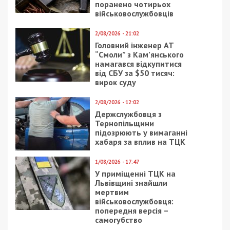
поранено чотирьох
військовослужбовців
2/08/2026 - 21:02
Головний інженер АТ
“Смоли” з Кам’янського
намагався відкупитися
від СБУ за $50 тисяч:
вирок суду
2/08/2026 - 12:02
Держслужбовця з
Тернопільщини
підозрюють у вимаганні
хабаря за вплив на ТЦК
1/08/2026 - 17:47
У приміщенні ТЦК на
Львівщині знайшли
мертвим
військовослужбовця:
попередня версія –
самогубство