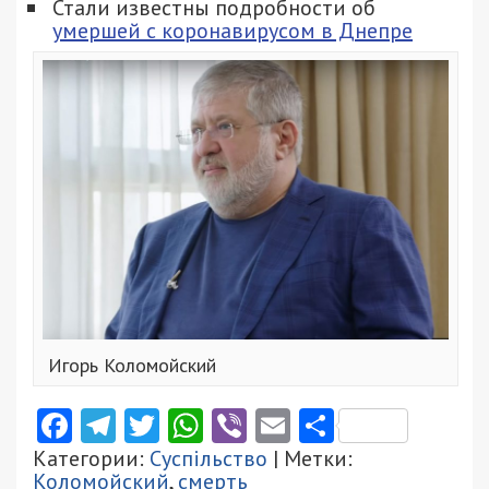
Стали известны подробности об
умершей с коронавирусом в Днепре
Игорь Коломойский
Facebook
Telegram
Twitter
WhatsApp
Viber
Email
Поділити
Категории:
Суспільство
| Метки:
Коломойский
,
смерть