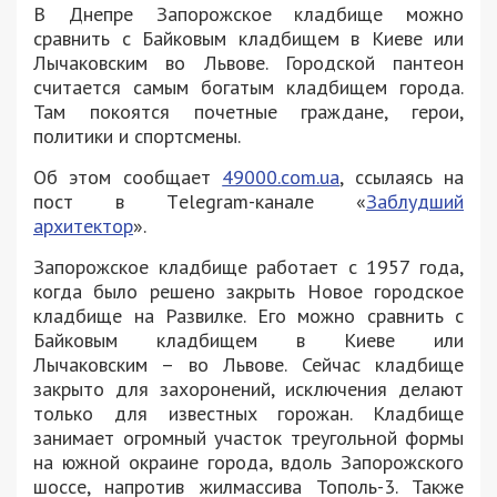
В Днепре Запорожское кладбище можно
сравнить с Байковым кладбищем в Киеве или
Лычаковским во Львове. Городской пантеон
считается самым богатым кладбищем города.
Там покоятся почетные граждане, герои,
политики и спортсмены.
Об этом сообщает
49000.com.ua
, ссылаясь на
пост в Тelegram-канале «
Заблудший
архитектор
».
Запорожское кладбище работает с 1957 года,
когда было решено закрыть Новое городское
кладбище на Развилке. Его можно сравнить с
Байковым кладбищем в Киеве или
Лычаковским – во Львове. Сейчас кладбище
закрыто для захоронений, исключения делают
только для известных горожан. Кладбище
занимает огромный участок треугольной формы
на южной окраине города, вдоль Запорожского
шоссе, напротив жилмассива Тополь-3. Также