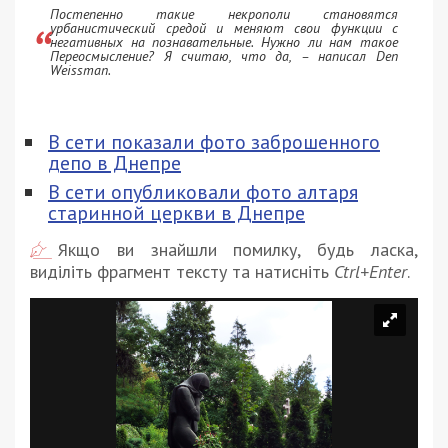
Постепенно такие некрополи становятся
урбанистический средой и меняют свои функции с
негативных на познавательные. Нужно ли нам такое
Переосмысление? Я считаю, что да,
– написал Den
Weissman.
В сети показали фото заброшенного
депо в Днепре
В сети опубликовали фото алтаря
старинной церкви в Днепре
Якщо ви знайшли помилку, будь ласка,
виділіть фрагмент тексту та натисніть
Ctrl+Enter
.