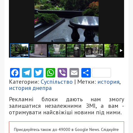
Facebook
Telegram
Twitter
WhatsApp
Viber
Email
Поділити
Категории:
Суспільство
| Метки:
история
,
история днепра
Рекламні блоки дають нам змогу
залишатися незалежними ЗМІ, а вам -
отримувати найсвіжіші новини під ними.
Приєднуйтесь також до 49000 в Google News. Слідкуйте