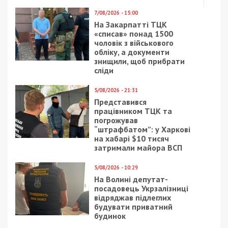
7/08/2026 - 15:00
На Закарпатті ТЦК
«списав» понад 1500
чоловік з військового
обліку, а документи
знищили, щоб прибрати
сліди
5/08/2026 - 21:31
Представився
працівником ТЦК та
погрожував
“штрафбатом”: у Харкові
на хабарі $10 тисяч
затримали майора ВСП
5/08/2026 - 10:29
На Волині депутат-
посадовець Укрзалізниці
відряджав підлеглих
будувати приватний
будинок