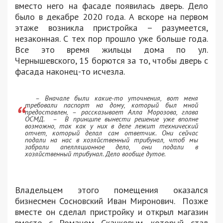
вместо него на фасаде появилась дверь. Дело
было в декабре 2020 года. А вскоре на первом
этаже возникла пристройка – разумеется,
незаконная. С тех пор прошло уже больше года.
Все это время жильцы дома по ул.
Чернышевского, 15 борются за то, чтобы дверь с
фасада наконец-то исчезла.
– Вначале были какие-то уточнения, вот меня
требовали паспорт на дому, который был мной
предоставлен, – рассказывает Алла Морозова, глава
ОСМД. – В принципе вынести решение уже вполне
возможно, так как у них в деле лежит технический
отчет, который делал сам ответчик. Они сейчас
подали на нас в хозяйственный трибунал, чтоб мы
забрали апелляционное дело, они подали в
хозяйственный трибунал. Дело вообще дутое.
Владельцем этого помещения оказался
бизнесмен Сосновский Иван Миронович. Позже
вместе он сделал пристройку и открыл магазин
вместе с Романом Скачковым, который стал