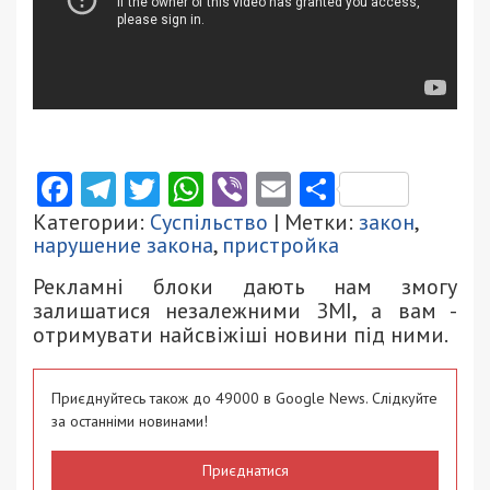
Facebook
Telegram
Twitter
WhatsApp
Viber
Email
Поділити
Категории:
Суспільство
| Метки:
закон
,
нарушение закона
,
пристройка
Рекламні блоки дають нам змогу
залишатися незалежними ЗМІ, а вам -
отримувати найсвіжіші новини під ними.
Приєднуйтесь також до 49000 в Google News. Слідкуйте
за останніми новинами!
Приєднатися