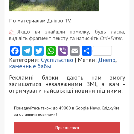
По материалам Дніпро TV.
Якщо ви знайшли помилку, будь ласка,
виділіть фрагмент тексту та натисніть
Ctrl+Enter
.
Facebook
Telegram
Twitter
WhatsApp
Viber
Email
Поділити
Категории:
Суспільство
| Метки:
Днепр
,
каменные бабы
Рекламні блоки дають нам змогу
залишатися незалежними ЗМІ, а вам -
отримувати найсвіжіші новини під ними.
Приєднуйтесь також до 49000 в Google News. Слідкуйте
за останніми новинами!
Приєднатися