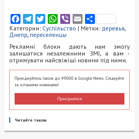
Facebook
Telegram
Twitter
WhatsApp
Viber
Email
Поділити
Категории:
Суспільство
| Метки:
деревья
,
Днепр
,
переселенцы
Рекламні блоки дають нам змогу
залишатися незалежними ЗМІ, а вам -
отримувати найсвіжіші новини під ними.
Приєднуйтесь також до 49000 в Google News. Слідкуйте
за останніми новинами!
Приєднатися
Читайте також