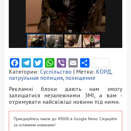
Facebook
Telegram
Twitter
WhatsApp
Viber
Email
Поділити
Категории:
Суспільство
| Метки:
КОРД
,
патрульная полиция
,
похищение
Рекламні блоки дають нам змогу
залишатися незалежними ЗМІ, а вам -
отримувати найсвіжіші новини під ними.
Приєднуйтесь також до 49000 в Google News. Слідкуйте
за останніми новинами!