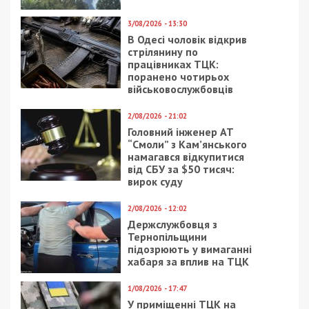
обычно выезжаем подальше от города.
Например, когда выпускали сову Патрульку в
лесу Царичанского района, застряли там в грязи
на машине. Пустельгу Нелли тоже выпустили.
Еще у меня был сычик, который просто сам
вышел в окно. Окрепшая птица сняла крючок на
форточке, и улетела в сад. Видим его иногда по
вечерам. Сейчас у меня дома проходят
реабилитацию сычики
Сашенька
и
Юппи
. Они
попали ко мне с разными проблемами, но оба
были тощенькими и слабыми. Но сейчас
отъелись и ожидают выпуска, когда наладится
погода.