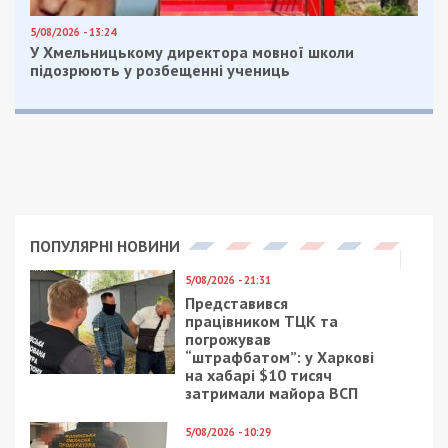
можно купить в зоомагазине, то держать дома
здоровую хищную птицу, в первую очередь,
незаконно. Поэтому у меня всегда была тайная
мечта: если вдруг ко мне попадет
травмированная хищная птица, смогу ее
оставить. В 2015 году ко мне попала ушастая
сова. С нее и началось увлечение содержанием и
реабилитацией. Поначалу было две-три птицы в
год. Мои контакты стали находить через тот же
сайт. Потом я пришла на Facebook, база
контактов расширилась. И птиц стало больше. За
прошлый год через меня прошло около 20 птиц.
И люди стали больше обращать внимание на
пернатых, ищут тех, кто сможет помочь.
– Где же содержатся птицы, которым вы
помогаете?
– У нас в городе нет ни приюта, ни
реабилитационного центра. Для котов и собак
такие организации есть, а вот с пернатыми –