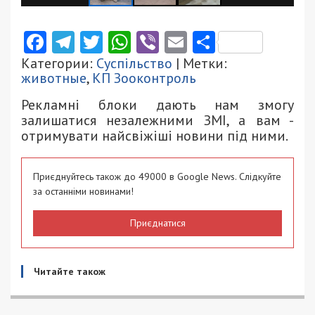
Facebook
Telegram
Twitter
WhatsApp
Viber
Email
Поділити
Категории:
Суспільство
| Метки:
животные
,
КП Зооконтроль
Рекламні блоки дають нам змогу
залишатися незалежними ЗМІ, а вам -
отримувати найсвіжіші новини під ними.
Приєднуйтесь також до 49000 в Google News. Слідкуйте
за останніми новинами!
Приєднатися
Читайте також