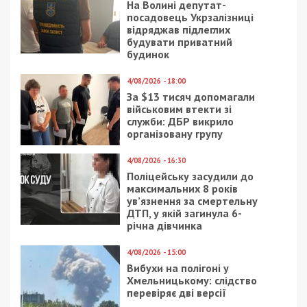
беда в этом плане. У меня дома сейчас живет
четыре птицы. Больше взять просто физически
не могу. Остальные подшефные – в частных
приютах.
– Когда чаще всего привозят раненых птиц?
– В зимний период, как правило, пернатые в
тяжелом состоянии. Содержать их сразу в
уличном вольере невозможно. Поэтому у меня
есть мечта – создать собственный приют, но
пока нет сил и средств на реализацию. Хочется,
чтобы в этом центре был стационар. Потому что
в клинике все хорошо, но финансово это очень
тяжело.
Есть два приюта под Киевом, они уже
наполнены, в каждом живет около 150 птиц. Эти
центры их создатели содержат сами, без
государственной помощи. Птиц, которые
вылечились, мы выпускаем на волю. Для этого