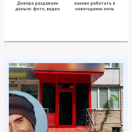
– Расскажите, пожалуйста, когда и почему вы
стали помогать птицам?
– У меня высшее биологическое образование,
правда, по другой специфике, растениям. Птицы
нравились всегда. У меня были попугайчики в
детстве, уже в сознательном возрасте тоже
держала попугаев. Как-то ко мне попал очень
больной волнистый попугайчик, я стала искать
информацию, как его вылечить, попала на сайт
mybirds.ru. Сначала просто читала, потом начала
писать свои советы и наблюдения. В итоге из
простого пользователя сайта я стала сначала
модератором, а потом и администратором. Мне
всегда нравились хищные птицы. Но если попугая