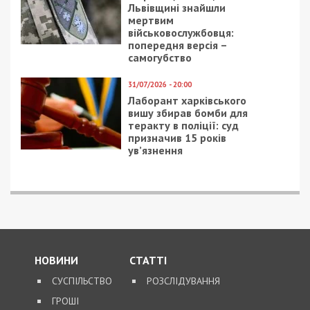
Сыч Юппи
– От чего чаще всего страдают дикие птицы?
– В дикой природе стерильных от паразитов
существ нет, потому что все участвуют в
пищевых цепочках. Когда птица благополучна,
ее иммунитет справляется с паразитами. Как
только птица слабнет, паразиты активизируются.