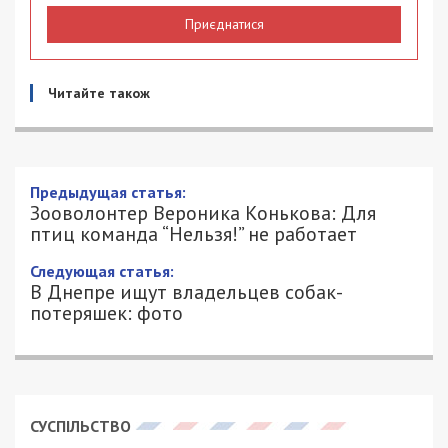
Приєднатися
Читайте також
Зооволонтер Вероника Конькова: Для
птиц команда “Нельзя!” не работает
1/02/2019 - 16:56
ОЛЬГА РУДЕНКО - СПЕЦИАЛЬНО ДЛЯ
5540
49000.COM.UA
49000.com.ua
не раз писал о птицах, которых
пытаются спасти днепряне. Опекой над
большинством попавших в беду пернатых
занимается Вероника Конькова. Мы поговорили c
волонтером о характерах птиц и важности