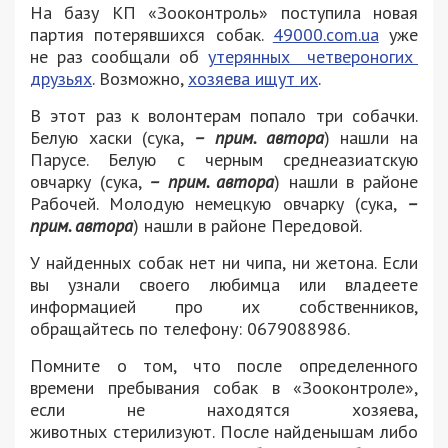
На
базу КП
«
Зооконтроль
»
поступила новая
партия потерявшихся собак.
49000.com.ua
уже
не раз сообщали об
утерянных четвероногих
друзьях
. Возможно,
хозяева ищут их
.
В этот раз к волонтерам попало три собачки.
Белую хаски (сука,
– прим. автора
) нашли на
Парусе. Белую с черным среднеазиатскую
овчарку (сука,
– прим. автора
) нашли
в районе
Рабочей. Молодую немецкую овчарку (сука,
–
прим. автора
) нашли в районе Передовой.
У найденных собак нет ни чипа, ни жетона. Если
вы узнали своего любимца или владеете
информацией про их собственников,
обращайтесь по телефону: 0679088986.
Помните о
том, что после определенного
времени пребывания собак в
«
Зооконтроле
»
,
если не
находятся хозяева,
животных
стерилизуют. После найденышам либо