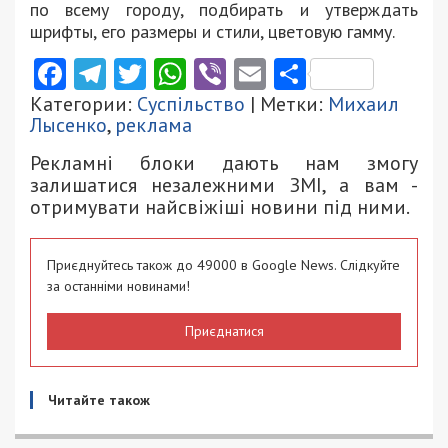
по всему городу, подбирать и утверждать
шрифты, его размеры и стили, цветовую гамму.
Facebook
Telegram
Twitter
WhatsApp
Viber
Email
Поділити
Категории:
Суспільство
| Метки:
Михаил
Лысенко
,
реклама
Рекламні блоки дають нам змогу
залишатися незалежними ЗМІ, а вам -
отримувати найсвіжіші новини під ними.
Приєднуйтесь також до 49000 в Google News. Слідкуйте
за останніми новинами!
Приєднатися
Читайте також