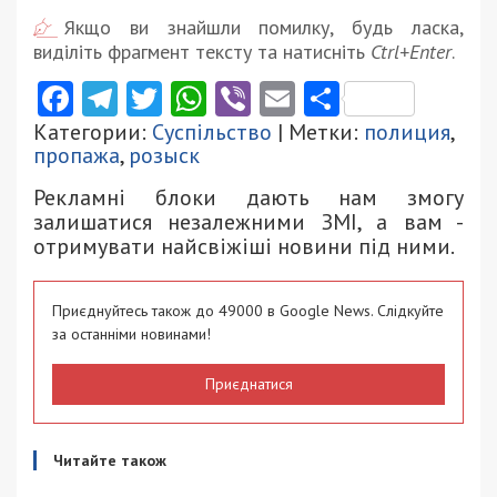
Якщо ви знайшли помилку, будь ласка,
виділіть фрагмент тексту та натисніть
Ctrl+Enter
.
Facebook
Telegram
Twitter
WhatsApp
Viber
Email
Поділити
Категории:
Суспільство
| Метки:
полиция
,
пропажа
,
розыск
Рекламні блоки дають нам змогу
залишатися незалежними ЗМІ, а вам -
отримувати найсвіжіші новини під ними.
Приєднуйтесь також до 49000 в Google News. Слідкуйте
за останніми новинами!
Приєднатися
Читайте також