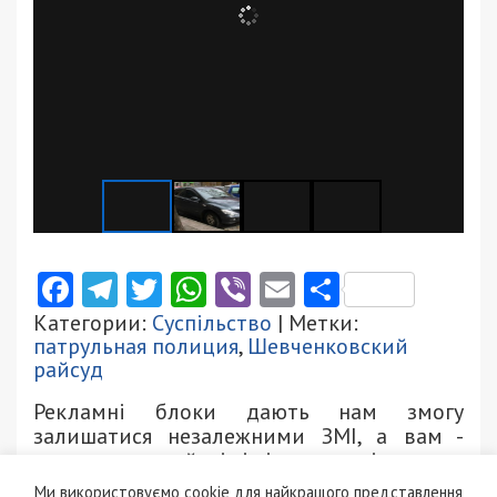
Facebook
Telegram
Twitter
WhatsApp
Viber
Email
Поділити
Категории:
Суспільство
| Метки:
патрульная полиция
,
Шевченковский
райсуд
Рекламні блоки дають нам змогу
залишатися незалежними ЗМІ, а вам -
отримувати найсвіжіші новини під ними.
Ми використовуємо cookie для найкращого представлення