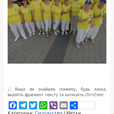
Якщо ви знайшли помилку, будь ласка,
виділіть фрагмент тексту та натисніть
Ctrl+Enter
.
Facebook
Telegram
Twitter
WhatsApp
Viber
Email
Поділити
Категории:
Суспільство
| Метки: