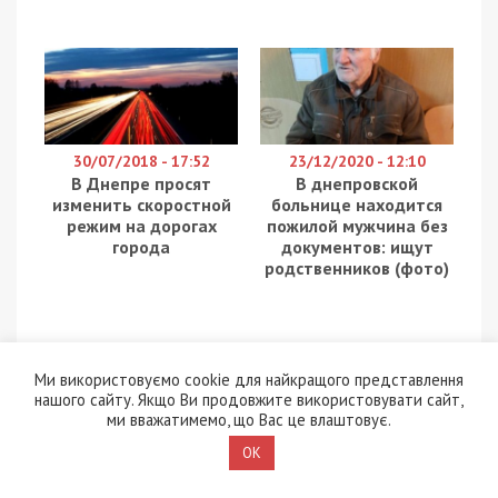
мама 15-летнего мальчика – в соматическом
отделении 4-й горбольницы. В реанимации
токсикологического отделения остался папа 15-
летнего парня. Перевести в соматическое
отделение его пока не могут из-за плохих
показателей печеночных анализов.
Тем временем родители одноклассников 15-
летнего мальчика собирают деньги для
отравившейся семьи.
Ми використовуємо cookie для найкращого представлення
нашого сайту. Якщо Ви продовжите використовувати сайт,
ми вважатимемо, що Вас це влаштовує.
OK