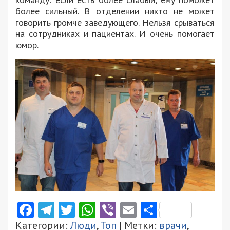
более сильный. В отделении никто не может
говорить громче заведующего. Нельзя срываться
на сотрудниках и пациентах. И очень помогает
юмор.
Facebook
Telegram
Twitter
WhatsApp
Viber
Email
Поділити
Категории:
Люди
,
Топ
| Метки:
врачи
,