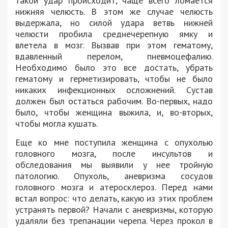
такой удар происходит, чаще всего ломается
нижняя челюсть. В этом же случае челюсть
выдержала, но силой удара ветвь нижней
челюсти пробила среднечерепную ямку и
влетела в мозг. Вызвав при этом гематому,
вдавленный перелом, пневмоцефалию.
Необходимо было это все достать, убрать
гематому и герметизировать, чтобы не было
никаких инфекционных осложнений. Сустав
должен был остаться рабочим. Во-первых, надо
было, чтобы женщина выжила, и, во-вторых,
чтобы могла кушать.
Еще ко мне поступила женщина с опухолью
головного мозга, после инсультов и
обследования мы выявили у нее тройную
патологию. Опухоль, аневризма сосудов
головного мозга и атеросклероз. Перед нами
встал вопрос: что делать, какую из этих проблем
устранять первой? Начали с аневризмы, которую
удаляли без трепанации черепа. Через прокол в