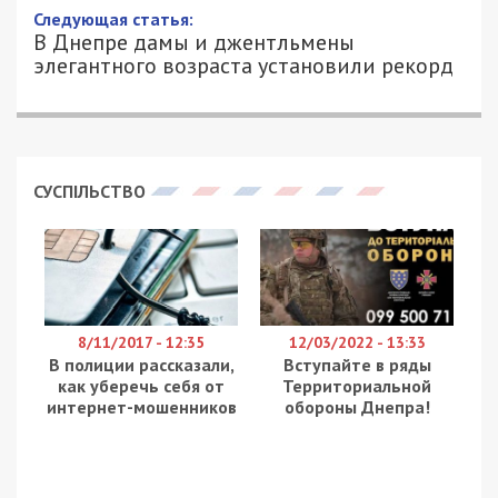
17/06/2018 - 9:17
ЮЛИЯ АРХИПОВА - СПЕЦИАЛЬНО ДЛЯ
2333
49000.COM.UA
Семья, которая отравилась
ядовитыми грибами
поганками
, находится в больнице. Больше всех
пострадал 15-летний подросток – его пришлось
срочно отправлять в столицу. Для этого
вызывали санитарную авиацию. Состояние
мальчика до сих пор тяжелое. Об этом
сообщает
НМ
, ссылаясь на врача по гигиене
питания Днепровского городского центра
лабораторных исследований.
Удалось узнать, что парень очень любит грибы и
именно он съел их больше всех. Второй ребенок,
7-летний мальчик, только попробовал блюдо и
отказался его есть. Мальчик до сих пор лежит в
6-й детской больнице. Его папа, сосед по даче и