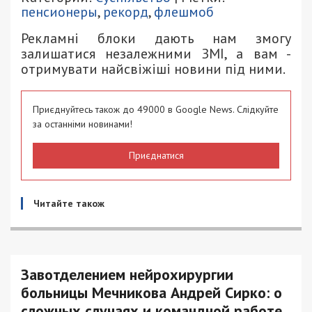
пенсионеры
,
рекорд
,
флешмоб
Рекламні блоки дають нам змогу
залишатися незалежними ЗМІ, а вам -
отримувати найсвіжіші новини під ними.
Приєднуйтесь також до 49000 в Google News. Слідкуйте
за останніми новинами!
Приєднатися
Читайте також
Завотделением нейрохирургии
больницы Мечникова Андрей Сирко: о
сложных случаях и командной работе