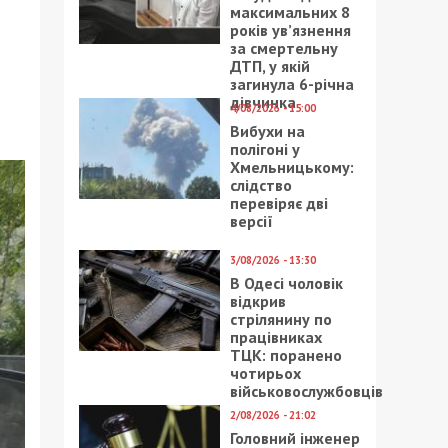
максимальних 8
років ув’язнення
за смертельну
ДТП, у якій
загинула 6-річна
дівчинка
4/08/2026 - 15:00
Вибухи на
полігоні у
Хмельницькому:
слідство
перевіряє дві
версії
3/08/2026 - 13:30
В Одесі чоловік
відкрив
стрілянину по
працівниках
ТЦК: поранено
чотирьох
військовослужбовців
2/08/2026 - 21:02
Головний інженер