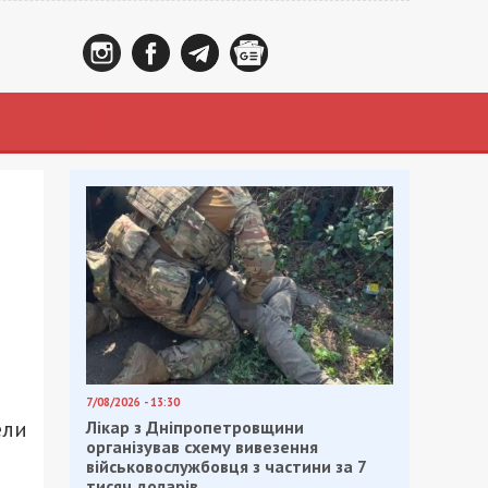
7/08/2026 - 13:30
ели
Лікар з Дніпропетровщини
організував схему вивезення
військовослужбовця з частини за 7
тисяч доларів