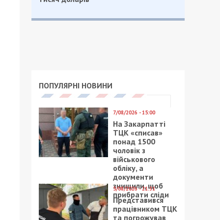
ПОПУЛЯРНІ НОВИНИ
7/08/2026 - 15:00
На Закарпатті
ТЦК «списав»
понад 1500
чоловік з
військового
обліку, а
документи
знищили, щоб
5/08/2026 - 21:31
прибрати сліди
Представився
працівником ТЦК
та погрожував