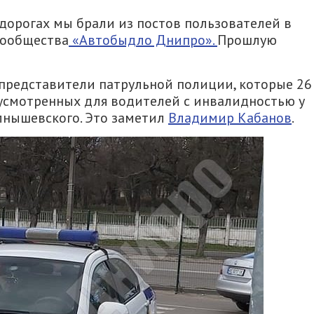
орогах мы брали из постов пользователей в
 сообщества
«Автобыдло Днипро».
Прошлую
представители патрульной полиции, которые 26
дусмотренных для водителей с инвалидностью у
лнышевского. Это заметил
Владимир Кабанов
.