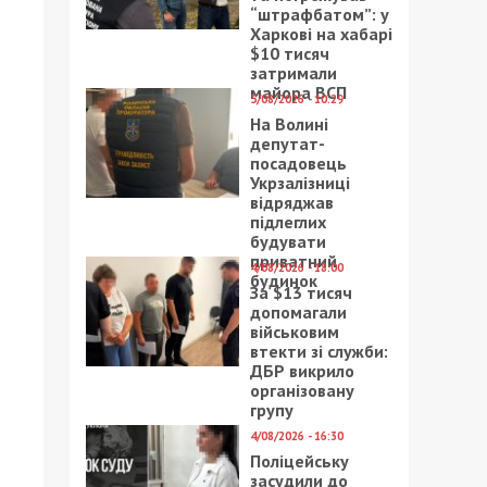
“штрафбатом”: у
Харкові на хабарі
$10 тисяч
затримали
майора ВСП
5/08/2026 - 10:29
На Волині
депутат-
посадовець
Укрзалізниці
відряджав
підлеглих
будувати
приватний
4/08/2026 - 18:00
будинок
За $13 тисяч
допомагали
військовим
втекти зі служби:
ДБР викрило
організовану
групу
4/08/2026 - 16:30
Поліцейську
засудили до