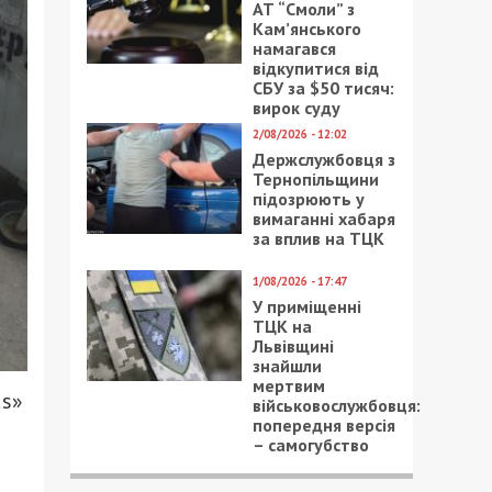
АТ “Смоли” з
Кам’янського
намагався
відкупитися від
СБУ за $50 тисяч:
вирок суду
2/08/2026 - 12:02
Держслужбовця з
Тернопільщини
підозрюють у
вимаганні хабаря
за вплив на ТЦК
1/08/2026 - 17:47
У приміщенні
ТЦК на
Львівщині
знайшли
мертвим
ds»
військовослужбовця:
попередня версія
– самогубство