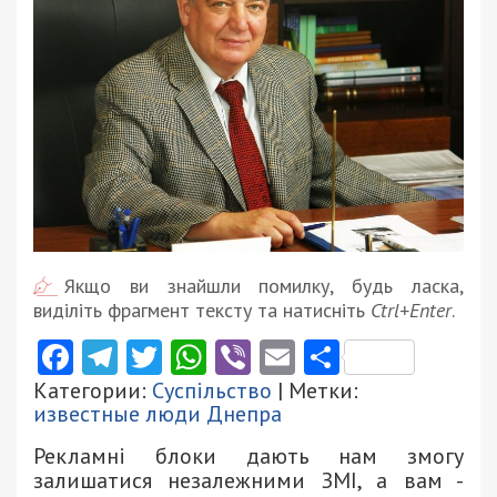
Якщо ви знайшли помилку, будь ласка,
виділіть фрагмент тексту та натисніть
Ctrl+Enter
.
Facebook
Telegram
Twitter
WhatsApp
Viber
Email
Поділити
Категории:
Суспільство
| Метки:
известные люди Днепра
Рекламні блоки дають нам змогу
залишатися незалежними ЗМІ, а вам -