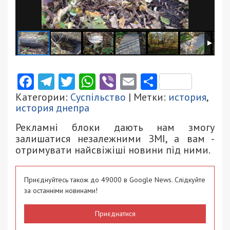
Facebook
Telegram
Twitter
WhatsApp
Viber
Email
Поділити
Категории:
Суспільство
| Метки:
история
,
история днепра
Рекламні блоки дають нам змогу
залишатися незалежними ЗМІ, а вам -
отримувати найсвіжіші новини під ними.
Приєднуйтесь також до 49000 в Google News. Слідкуйте
за останніми новинами!
Приєднатися