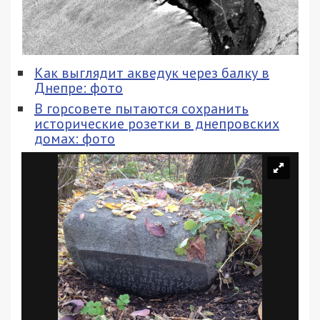
Как выглядит акведук через балку в
Днепре: фото
В горсовете пытаются сохранить
исторические розетки в днепровских
домах: фото