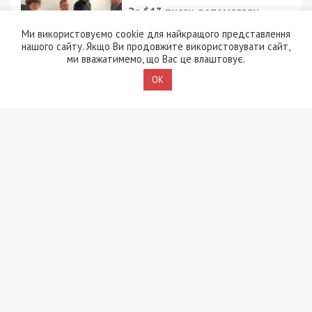
За $13 тисяч допомагали
військовим втекти зі
Ми використовуємо cookie для найкращого представлення
служби: ДБР викрило
нашого сайту. Якщо Ви продовжите використовувати сайт,
організовану групу
ми вважатимемо, що Вас це влаштовує.
4/08/2026 - 16:30
OK
Поліцейську засудили до
максимальних 8 років
ув’язнення за смертельну
ДТП, у якій загинула 6-
річна дівчинка
4/08/2026 - 15:00
Вибухи на полігоні у
Хмельницькому: слідство
перевіряє дві версії
3/08/2026 - 13:30
В Одесі чоловік відкрив
стрілянину по
працівниках ТЦК:
поранено чотирьох