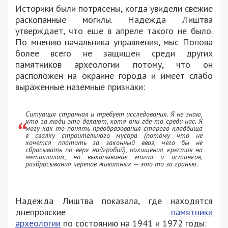
Историки были потрясены, когда увидели свежие
раскопанные могилы. Надежда Лиштва
утверждает, что еще в апреле такого не было.
По мнению н
ачальника управления
, мыс Попова
более всего не защищен среди других
памятников археологии потому, что он
расположен на окраине города и имеет слабо
выраженные наземные признаки:
Ситуация странная и требует исследования. Я не знаю,
что за люди это делают, хотя они где-то среди нас. Я
могу как-то понять преобразования старого кладбища
в свалку строительного мусора (потому что не
хочется платить за законный ввоз, чего бы не
сбрасывать по верх надгробий), похищения крестов на
металлолом, но выкапывание могил и останков,
разбрасывания черепов животных — это то за гранью.
Надежда Лиштва показала, где находятся
днепровские
памятники
археологии
по состоянию на 1941 и 1972 годы: