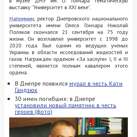
в музее ДНУ им. О. Гончара тематическую
выставку “Университет в XXI веке”.
Напомним
, ректор Днепровского национального
университета имени Олеся Гончара Николай
Поляков скончался 21 сентября на 75 году
жизни. Он возглавлял университет с 1998 до
2020 года. Был одним из ведущих ученых
Украины в области исследований жидкостей и
газов. Награжден орденом «За заслуги» I, II и III
степеней, является полным кавалером этого
ордена.
В Днепре появился
мурал в честь Кати
Гандзюк
30 имен погибших: в Днепре
установили новый памятник в честь
героев (фото)