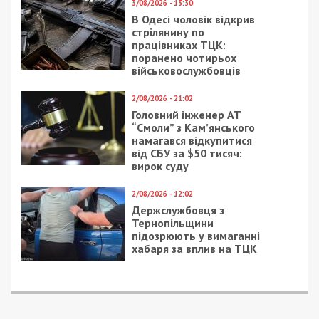
3/08/2026 - 13:30
В Одесі чоловік відкрив
стрілянину по
працівниках ТЦК:
поранено чотирьох
військовослужбовців
2/08/2026 - 21:02
Головний інженер АТ
“Смоли” з Кам’янського
намагався відкупитися
від СБУ за $50 тисяч:
вирок суду
2/08/2026 - 12:02
Держслужбовця з
Тернопільщини
підозрюють у вимаганні
хабаря за вплив на ТЦК