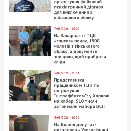
організував фейковий
психіатричний діагноз
для виключення з
військового обліку
7/08/2026 - 15:00
На Закарпатті ТЦК
«списав» понад 1500
чоловік з військового
обліку, а документи
знищили, щоб прибрати
сліди
5/08/2026 - 21:31
Представився
працівником ТЦК та
погрожував
“штрафбатом”: у Харкові
на хабарі $10 тисяч
затримали майора ВСП
5/08/2026 - 10:29
На Волині депутат-
посадовець Укрзалізниці