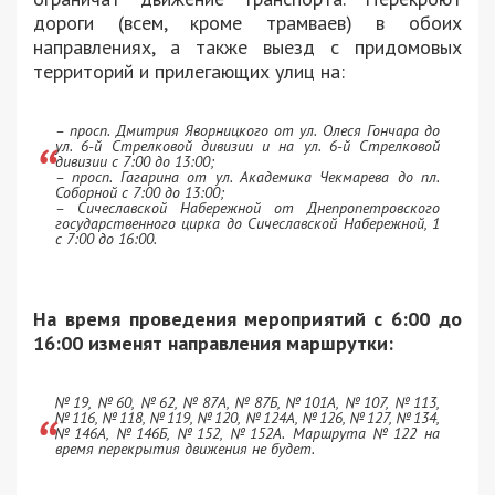
дороги (всем, кроме трамваев) в обоих
направлениях, а также выезд с придомовых
территорий и прилегающих улиц на:
– просп. Дмитрия Яворницкого от ул. Олеся Гончара до
ул. 6-й Стрелковой дивизии и на ул. 6-й Стрелковой
дивизии с 7:00 до 13:00;
– просп. Гагарина от ул. Академика Чекмарева до пл.
Соборной с 7:00 до 13:00;
– Сичеславской Набережной от Днепропетровского
государственного цирка до Сичеславской Набережной, 1
с 7:00 до 16:00.
На время проведения мероприятий с 6:00 до
16:00 изменят направления маршрутки:
№19, №60, №62, №87А, №87Б, №101А, №107, №113,
№116, №118, №119, №120, №124А, №126, №127, №134,
№146А, №146Б, №152, №152А. Маршрута №122 на
время перекрытия движения не будет.