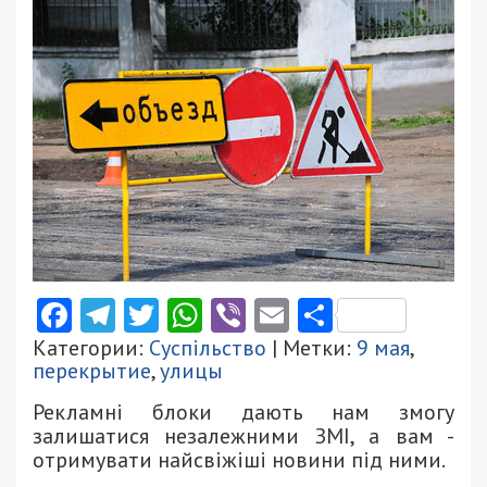
Facebook
Telegram
Twitter
WhatsApp
Viber
Email
Поділити
Категории:
Суспільство
| Метки:
9 мая
,
перекрытие
,
улицы
Рекламні блоки дають нам змогу
залишатися незалежними ЗМІ, а вам -
отримувати найсвіжіші новини під ними.