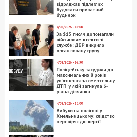
відряджав підлеглих
будувати приватний
будинок
4/08/2026 - 18:00
За $13 тисяч допомагали
військовим втекти зі
служби: ДБР викрило
організовану групу
4/08/2026 - 16:30
Поліцейську засудили до
максимальних 8 років
ув’язнення за смертельну
ДТП, у якій загинула 6-
річна дівчинка
4/08/2026 - 15:00
Вибухи на полігоні у
Хмельницькому: слідство
перевіряє дві версії