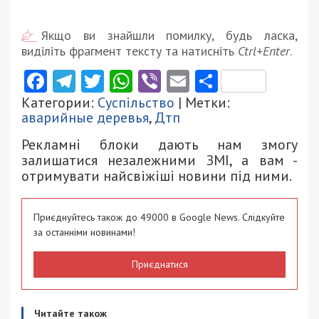
Якщо ви знайшли помилку, будь ласка,
виділіть фрагмент тексту та натисніть
Ctrl+Enter
.
Facebook
Telegram
Twitter
WhatsApp
Viber
Email
Поділити
Категории:
Суспільство
| Метки:
аварийные деревья
,
Дтп
Рекламні блоки дають нам змогу
залишатися незалежними ЗМІ, а вам -
отримувати найсвіжіші новини під ними.
Приєднуйтесь також до 49000 в Google News. Слідкуйте
за останніми новинами!
Приєднатися
Читайте також