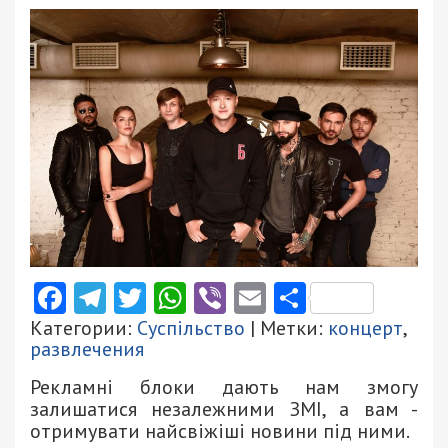
Facebook
Telegram
Twitter
WhatsApp
Viber
Email
Поділити
Категории:
Суспільство
| Метки:
концерт
,
развлечения
Рекламні блоки дають нам змогу
залишатися незалежними ЗМІ, а вам -
отримувати найсвіжіші новини під ними.