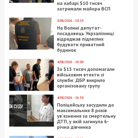
на хабарі $10 тисяч
затримали майора ВСП
5/08/2026 - 10:29
На Волині депутат-
посадовець Укрзалізниці
відряджав підлеглих
будувати приватний
будинок
4/08/2026 - 18:00
За $13 тисяч допомагали
військовим втекти зі
служби: ДБР викрило
організовану групу
4/08/2026 - 16:30
Поліцейську засудили до
максимальних 8 років
ув’язнення за смертельну
ДТП, у якій загинула 6-
річна дівчинка