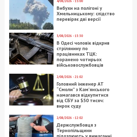
4/08/2026 - 15:00
Вибухи на полігоні у
Хмельницькому: слідство
перевіряє дві версії
3/08/2026 - 13:30
В Одесі чоловік відкрив
стрілянину по
працівниках ТЦК:
поранено чотирьох
військовослужбовців
2/08/2026 - 21:02
Головний інженер АТ
“Смоли” з Кам’янського
намагався відкупитися
від СБУ за $50 тисяч:
вирок суду
2/08/2026 - 12:02
Держслужбовця з
Тернопільщини
підозрюють у вимаганні