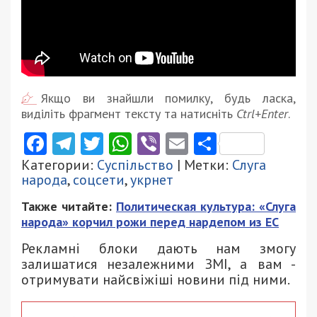
Якщо ви знайшли помилку, будь ласка,
виділіть фрагмент тексту та натисніть
Ctrl+Enter
.
Facebook
Telegram
Twitter
WhatsApp
Viber
Email
Поділити
Категории:
Суспільство
| Метки:
Слуга
народа
,
соцсети
,
укрнет
Также читайте:
Политическая культура: «Слуга
народа» корчил рожи перед нардепом из ЕС
Рекламні блоки дають нам змогу
залишатися незалежними ЗМІ, а вам -
отримувати найсвіжіші новини під ними.