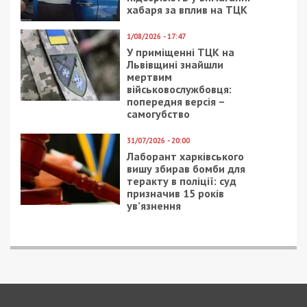
хабаря за вплив на ТЦК
1/08/2026 - 17:47
У приміщенні ТЦК на
Львівщині знайшли
мертвим
військовослужбовця:
попередня версія –
самогубство
31/07/2026 - 20:00
Лаборант харківського
вишу збирав бомби для
теракту в поліції: суд
призначив 15 років
ув’язнення