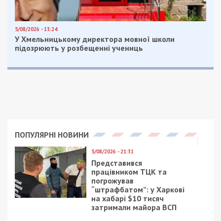
Очередь на маршрутки на Слобожанском
По состоянию на 9:50 проблему частично
ликвидировали. По информации Михаила
Тонконогого, главы профсоюза автомобилистов
Днепра, на маршруты вышли более 70%
автобусов. Почти везде убрали фуры, которые
заграждали путь.
Маршрутки наконец-то начали добираться до
отдаленных районов города: Западный,
Авиаторское, Сухачевка, Мирный, Краснополье.