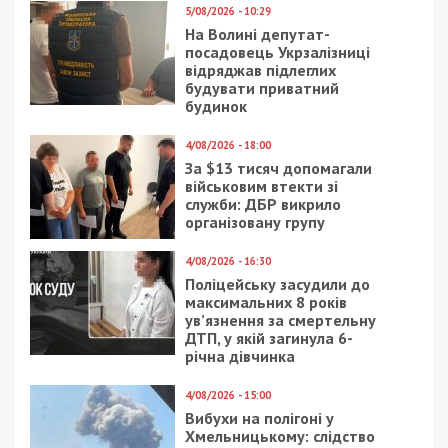
На дороги также вышли 85 троллейбусов
(остальные не запустились). Уже
восстанавливают работу 1, 15 и 19 трамваи.
Остается сложной ситуация на Метеоре и
Криворожской. На Победу вызвали
манипуляторы, чтобы забрать припарковавшиеся
автомобили, которые мешают проезду
транспорта.
“Отнеситесь к водителям общественного транспорта
с пониманием, они такие же обычные люди, которые
самоотверженно с 4 утра пытаются вас отвезти к
месту назначения”, – призывает Тонконогий.
Блогер Вячеслав Поездник, в свою очередь,
призвал владельцев личного транспорта быть
добрее и подвозить замерзших днепрян,
которые не могут добраться на работу.