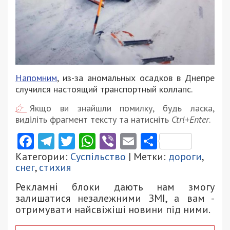
Напомним
, из-за аномальных осадков в Днепре
случился настоящий транспортный коллапс.
Якщо ви знайшли помилку, будь ласка,
виділіть фрагмент тексту та натисніть
Ctrl+Enter
.
Facebook
Telegram
Twitter
WhatsApp
Viber
Email
Поділити
Категории:
Суспільство
| Метки:
дороги
,
снег
,
стихия
Рекламні блоки дають нам змогу
залишатися незалежними ЗМІ, а вам -
отримувати найсвіжіші новини під ними.