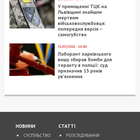
Facebook
Telegram
Twitter
WhatsApp
Viber
Email
Поділити
Категории:
Суспільство
,
Топ
| Метки:
маршрутки
,
стихия
,
транспорт
Рекламні блоки дають нам змогу
залишатися незалежними ЗМІ, а вам -
отримувати найсвіжіші новини під ними.
Приєднуйтесь також до 49000 в Google News. Слідкуйте
за останніми новинами!
Приєднатися
Читайте також
Предыдущая статья: