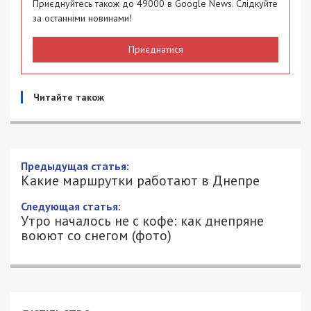
Приєднуйтесь також до 49000 в Google News. Слідкуйте
за останніми новинами!
Приєднатися
Читайте також
Какие маршрутки работают в Днепре
19/03/2018 - 10:27
АЛИСА ЕФАНОВА - СПЕЦИАЛЬНО ДЛЯ
4681
49000.COM.UA
На выходных в Днепре выпала двойная норма
месячных осадков. Стихия полностью
парализовала город и область.