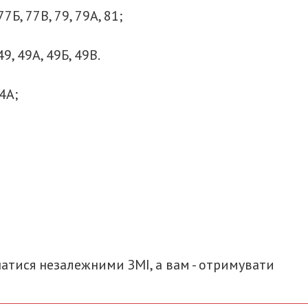
77Б, 77В, 79, 79А, 81;
49, 49А, 49Б, 49В.
24А;
итися
атися незалежними ЗМІ, а вам - отримувати