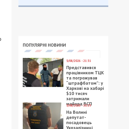
о
ПОПУЛЯРНІ НОВИНИ
5/08/2026 - 21:31
Представився
працівником ТЦК
та погрожував
“штрафбатом”: у
Харкові на хабарі
$10 тисяч
затримали
майора ВСП
5/08/2026 - 10:29
На Волині
депутат-
посадовець
Укрзалізниці