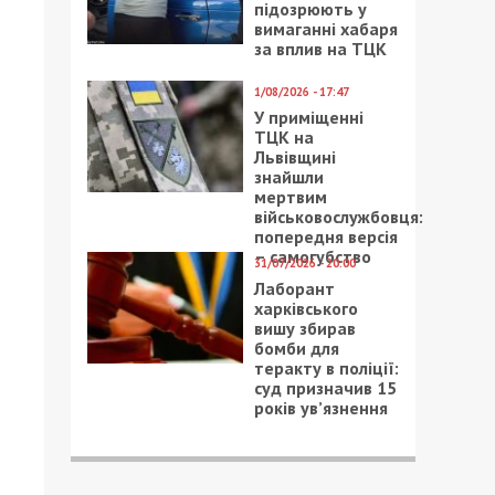
підозрюють у
вимаганні хабаря
за вплив на ТЦК
1/08/2026 - 17:47
У приміщенні
ТЦК на
Львівщині
знайшли
мертвим
військовослужбовця:
попередня версія
– самогубство
31/07/2026 - 20:00
Лаборант
харківського
вишу збирав
бомби для
теракту в поліції:
суд призначив 15
років ув’язнення