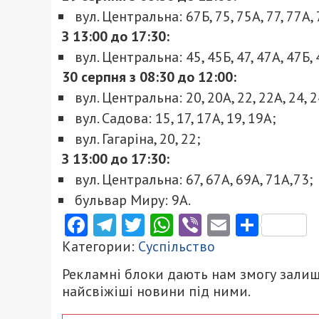
вул. Центральна: 67Б, 75, 75А, 77, 77А, 
З 13:00 до 17:30:
вул. Центральна: 45, 45Б, 47, 47А, 47Б, 
30 серпня
з 08:30 до 12:00:
вул. Центральна: 20, 20А, 22, 22А, 24, 
вул. Садова: 15, 17, 17А, 19, 19А;
вул. Гагаріна, 20, 22;
З 13:00 до 17:30:
вул. Центральна: 67, 67А, 69А, 71А,73;
бульвар Миру: 9А.
Facebook
Telegram
Twitter
WhatsApp
Viber
Email
Поділ
Категории:
Суспільство
Рекламні блоки дають нам змогу залиш
найсвіжіші новини під ними.