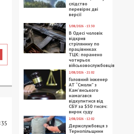
слідство
перевіряє дві
версії
3/08/2026 - 13:30
В Одесі чоловік
відкрив
стрілянину по
працівниках
ТЦК: поранено
чотирьох
військовослужбовців
2/08/2026 - 21:02
Головний інженер
АТ “Смоли” з
Кам’янського
намагався
відкупитися від
СБУ за $50 тисяч:
вирок суду
2/08/2026 - 12:02
835
Держслужбовця з
Тернопільщини