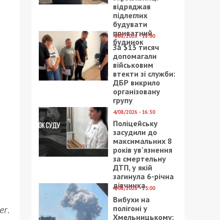
відряджав
підлеглих
будувати
приватний
4/08/2026 - 18:00
будинок
За $13 тисяч
допомагали
військовим
втекти зі служби:
ДБР викрило
організовану
групу
4/08/2026 - 16:30
Поліцейську
засудили до
максимальних 8
років ув’язнення
за смертельну
ДТП, у якій
загинула 6-річна
дівчинка
4/08/2026 - 15:00
Вибухи на
полігоні у
er
.
Хмельницькому: