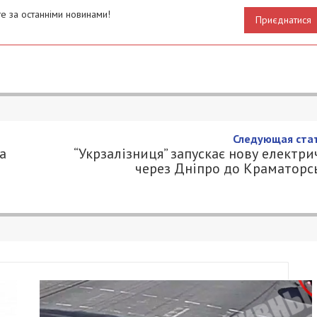
е за останніми новинами!
Приєднатися
Следующая стат
а
“Укрзалізниця” запускає нову електри
через Дніпро до Краматорс