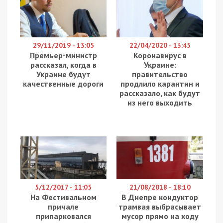
Под влиянием международных экономических
санкций экономика россии уже ощутимо
деградирует. Особенно страдают отрасли,
зависимые от технологий и комплектующих
иностранного производства.
Во избежание санкционных ограничений россия,
имея тесные взаимосвязи в рамках
экономических и других союзов и объединений,
пытается привлечь третьи страны.
По данным военной разведки Украины, москва
планирует организовать в странах ОДКБ
производство составных частей для российской
продукции военного и двойного назначения,
прежде всего нуждающейся в использовании
иностранных комплектующих. Кроме того, это
усилит экономическую зависимость стран членов
ОДКБ от России, что также отвечает интересам
кремля.