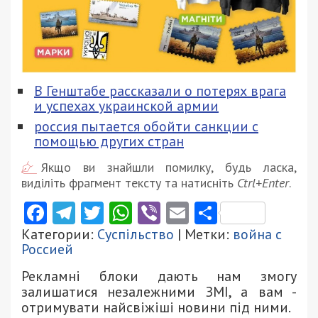
В Генштабе рассказали о потерях врага
и успехах украинской армии
россия пытается обойти санкции с
помощью других стран
Якщо ви знайшли помилку, будь ласка,
виділіть фрагмент тексту та натисніть
Ctrl+Enter
.
Facebook
Telegram
Twitter
WhatsApp
Viber
Email
Поділити
Категории:
Суспільство
| Метки:
война с
Россией
Рекламні блоки дають нам змогу
залишатися незалежними ЗМІ, а вам -
отримувати найсвіжіші новини під ними.