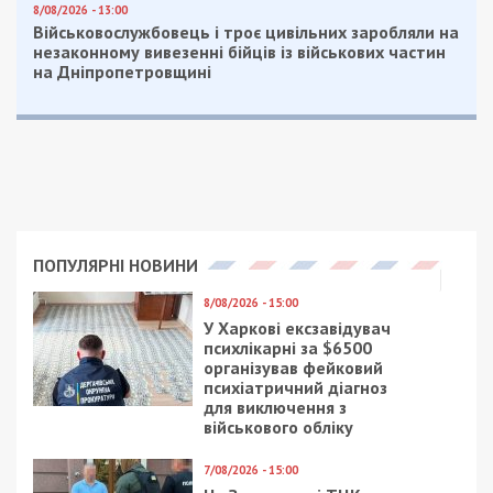
противовоздушной обороны – АО “Ульяновский
механический завод” привлекает Казахстан для
получения комплектующих немецкого
производства (до вторжения россия закупала
немецкую продукцию, необходимую для
производства/модернизации ЗРК типа “Бук” и
зенитных пушечно-ракетных комплексов типа
“Тун” а снабжение этой продукции в условиях
усиления санкций стало невозможным).
Деньги можно потратить до 1 мая: