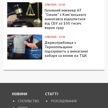
29/11/2019 - 13:05
22/04/2020 - 13:45
Премьер-министр
Коронавирус в
рассказал, когда в
Украине:
Украине будут
правительство
качественные дороги
продлило карантин и
рассказало, как будут
из него выходить
5/12/2017 - 11:05
21/08/2018 - 18:10
На Фестивальном
В Днепре кондуктор
причале
трамвая выбрасывает
припарковался
мусор прямо на ходу
неопознанный объект:
фото