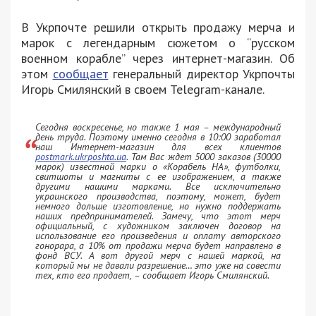
В Укрпочте решили открыть продажу мерча и
марок с легендарным сюжетом о “русском
военном корабле” через интернет-магазин. Об
этом
сообщает
генеральный директор Укрпочты
Игорь Смилянский в своем Telegram-канале.
Сегодня воскресенье, но также 1 мая – международный
день труда. Поэтому именно сегодня в 10:00 заработал
наш Интернет-магазин для всех клиентов
postmark.ukrposhta.ua
. Там Вас ждет 5000 заказов (30000
марок) известной марки о «Корабель НА», футболки,
свитшоты и ​​магниты с ее изображением, а также
другими нашими марками. Все исключительно
украинского производства, поэтому, может, будет
немного дольше изготовление, но нужно поддержать
наших предпринимателей. Замечу, что этот мерч
официальный, с художником заключен договор на
использование его произведения и оплату авторского
гонорара, а 10% от продажи мерча будет направлено в
фонд ВСУ. А вот другой мерч с нашей маркой, на
который мы не давали разрешение… это уже на совести
тех, кто его продает, – сообщает Игорь Смилянский.