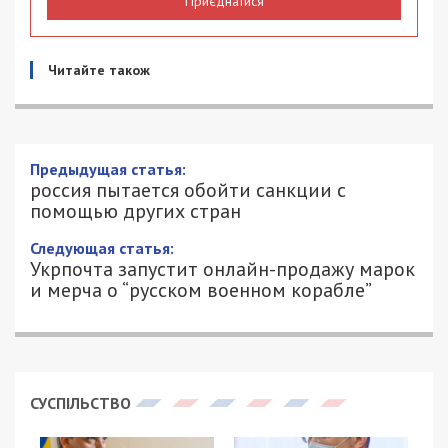
Приєднатися
Читайте також
россия пытается обойти санкции с
помощью других стран
1/05/2022 - 9:59
ПЕТРО ЩУКІН - СПЕЦИАЛЬНО ДЛЯ
1354
49000.COM.UA
Для минимизации разрушительных последствий
экономических санкций Россия пытается
привлечь другие страны. Об этом
сообщает
главное управление разведки Министерства
обороны Украины.