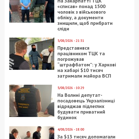
ПриватБанк закрывает программу
Бонус+
В Украине ввели дополнительные
валютные ограничения для банков
Facebook
Telegram
Twitter
WhatsApp
Viber
Email
Поділити
Категории:
Суспільство
| Метки:
война с
Россией
Рекламні блоки дають нам змогу
залишатися незалежними ЗМІ, а вам -
отримувати найсвіжіші новини під ними.
Приєднуйтесь також до 49000 в Google News. Слідкуйте
за останніми новинами!
Приєднатися