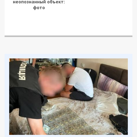
Москва также ведет переговоры с Грузией,
Арменией и Азербайджаном для реэкспорта
российской продукции на международные рынки.
Снабжение планируется осуществлять под
видом грузинской, армянской и азербайджанской
продукции и экспортировать ее в третьи страны.
На территории этих стран уже создано более
200 компаний.
Армения создает благоприятные условия для
ведения бизнеса российскими компаниями,
прежде всего, в ИТ-сфере. С начала
широкомасштабной злости России против
Украины в Армению прибыло около 85 тыс.
русских людей и 113 ИТ-компаний. Российские
граждане создали около 1 тыс. частных
предприятий и более 250 ООО на территории
Армении, уплачивающих налоги в бюджеты
обеих стран – Армению и Россию.
Ведущий российский производитель средств