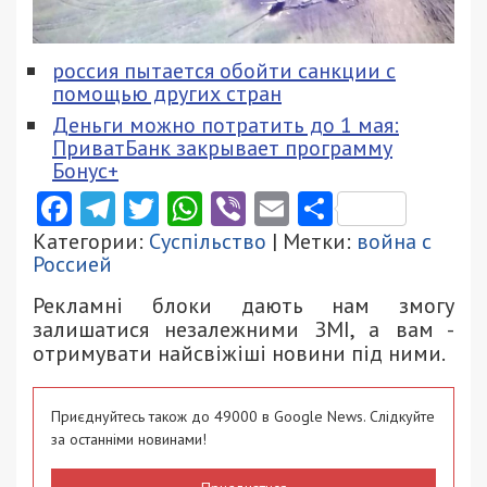
россия пытается обойти санкции с
помощью других стран
Деньги можно потратить до 1 мая:
ПриватБанк закрывает программу
Бонус+
Facebook
Telegram
Twitter
WhatsApp
Viber
Email
Поділити
Категории:
Суспільство
| Метки:
война с
Россией
Рекламні блоки дають нам змогу
залишатися незалежними ЗМІ, а вам -
отримувати найсвіжіші новини під ними.
Приєднуйтесь також до 49000 в Google News. Слідкуйте
за останніми новинами!