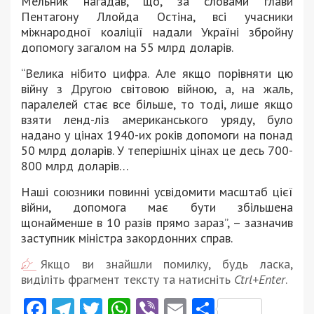
Мельник нагадав, що, за словами глави
Пентагону Ллойда Остіна, всі учасники
міжнародної коаліції надали Україні збройну
допомогу загалом на 55 млрд доларів.
“Велика нібито цифра. Але якщо порівняти цю
війну з Другою світовою війною, а, на жаль,
паралелей стає все більше, то тоді, лише якщо
взяти ленд-ліз американського уряду, було
надано у цінах 1940-их років допомоги на понад
50 млрд доларів. У теперішніх цінах це десь 700-
800 млрд доларів…
Наші союзники повинні усвідомити масштаб цієї
війни, допомога має бути збільшена
щонайменше в 10 разів прямо зараз”, – зазначив
заступник міністра закордонних справ.
Якщо ви знайшли помилку, будь ласка,
виділіть фрагмент тексту та натисніть
Ctrl+Enter
.
Facebook
Telegram
Twitter
WhatsApp
Viber
Email
Поділити