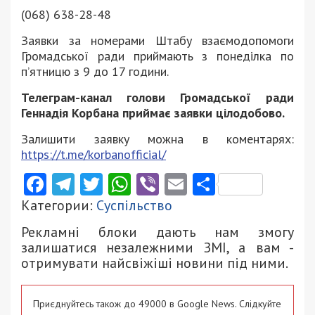
(068) 638-28-48
Заявки за номерами Штабу взаємодопомоги
Громадської ради приймають з понеділка по
п’ятницю з 9 до 17 години.
Телеграм-канал голови Громадської ради
Геннадія Корбана приймає заявки цілодобово.
Залишити заявку можна в коментарях:
https://t.me/korbanofficial/
Facebook
Telegram
Twitter
WhatsApp
Viber
Email
Поділити
Категории:
Суспільство
Рекламні блоки дають нам змогу
залишатися незалежними ЗМІ, а вам -
отримувати найсвіжіші новини під ними.
Приєднуйтесь також до 49000 в Google News. Слідкуйте