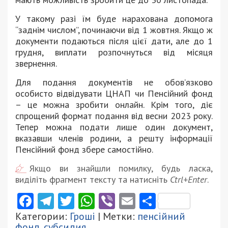
У такому разі їм буде нарахована допомога
“заднім числом”, починаючи від 1 жовтня. Якщо ж
документи подаються після цієї дати, але до 1
грудня, виплати розпочнуться від місяця
звернення.
Для подання документів не обов’язково
особисто відвідувати ЦНАП чи Пенсійний фонд
– це можна зробити онлайн. Крім того, діє
спрощений формат подання від весни 2023 року.
Тепер можна подати лише один документ,
вказавши членів родини, а решту інформації
Пенсійний фонд збере самостійно.
Якщо ви знайшли помилку, будь ласка,
виділіть фрагмент тексту та натисніть
Ctrl+Enter
.
Facebook
Telegram
Twitter
WhatsApp
Viber
Email
Поділити
Категории:
Гроші
| Метки:
пенсійний
фонд
,
субсидия