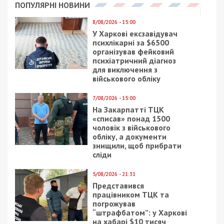
ПОПУЛЯРНІ НОВИНИ
8/08/2026 - 15:00
У Харкові ексзавідувач
психлікарні за $6500
організував фейковий
психіатричний діагноз
для виключення з
військового обліку
7/08/2026 - 15:00
На Закарпатті ТЦК
«списав» понад 1500
чоловік з військового
обліку, а документи
знищили, щоб прибрати
сліди
5/08/2026 - 21:31
Представився
працівником ТЦК та
погрожував
“штрафбатом”: у Харкові
на хабарі $10 тисяч