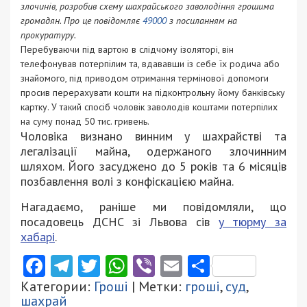
злочинів, розробив схему шахрайського заволодіння грошима
громадян. Про це повідомляє
49000
з посиланням на
прокуратуру.
Перебуваючи під вартою в слідчому ізоляторі, він
телефонував потерпілим та, вдававши із себе їх родича або
знайомого, під приводом отримання термінової допомоги
просив перерахувати кошти на підконтрольну йому банківську
картку. У такий спосіб чоловік заволодів коштами потерпілих
на суму понад 50 тис. гривень.
Чоловіка визнано винним у шахрайстві та
легалізації майна, одержаного злочинним
шляхом. Його засуджено до 5 років та 6 місяців
позбавлення волі з конфіскацією майна.
Нагадаємо, раніше ми повідомляли, що
посадовець ДСНС зі Львова сів
у тюрму за
хабарі
.
Facebook
Telegram
Twitter
WhatsApp
Viber
Email
Поділити
Категории:
Гроші
| Метки:
гроші
,
суд
,
шахрай