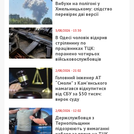
Вибухи на полігоні у
Хмельницькому: слідство
перевіряє дві версії
3/08/2026 - 13:30
В Одесі чоловік відкрив
стрілянину по
працівниках ТЦК:
поранено чотирьох
військовослужбовців
2/08/2026 - 21:02
Головний інженер АТ
“Смоли” з Кам’янського
намагався відкупитися
від СБУ за $50 тисяч:
вирок суду
2/08/2026 - 12:02
Держслужбовця з
Тернопільщини
підозрюють у вимаганні
хабаря за вплив на ТЦК