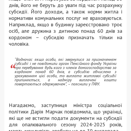
днів, його не беруть до уваги під час розрахунку
субсидії. Його доходи, а також норми житла і
нормативи комунальних послуг не враховуються.
Наприклад, якщо в будинку зареєстровано троє
осіб, але дружина з дитиною понад 60 днів за
кордоном – субсидію призначать тільки на
чоловіка.
“Водночас якщо особи, які звернулися за призначенням
субсидії і не повідомили орган Пенсійного фонду України
про перебування будь-кого з членів домогосподарства за
кордоном понад 60 днів, а субсидію обчислено з
урахуванням цієї особи, то виплата житлової субсидії
припиняється, а надміру виплачені кошти
повертаються одержувачем”, – пояснили у ПФУ.
Нагадаємо, заступниця міністра соціальної
політики Дарія Марчак повідомила, що українці,
які ще не встигли подати документи на субсидії
для опалювального сезону 2024-2025 років,
мають можливість зробити це до 30 листопада.