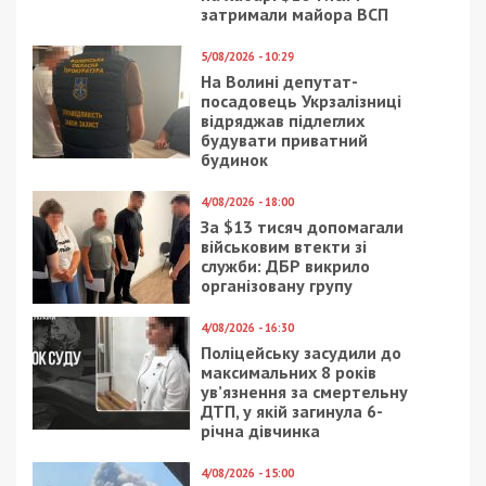
затримали майора ВСП
5/08/2026 - 10:29
На Волині депутат-
посадовець Укрзалізниці
відряджав підлеглих
будувати приватний
будинок
4/08/2026 - 18:00
За $13 тисяч допомагали
військовим втекти зі
служби: ДБР викрило
організовану групу
4/08/2026 - 16:30
Поліцейську засудили до
максимальних 8 років
ув’язнення за смертельну
ДТП, у якій загинула 6-
річна дівчинка
4/08/2026 - 15:00