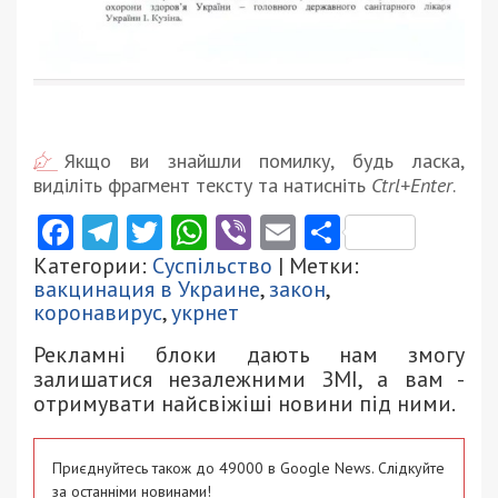
Якщо ви знайшли помилку, будь ласка,
виділіть фрагмент тексту та натисніть
Ctrl+Enter
.
Facebook
Telegram
Twitter
WhatsApp
Viber
Email
Поділити
Категории:
Суспільство
| Метки:
вакцинация в Украине
,
закон
,
коронавирус
,
укрнет
Рекламні блоки дають нам змогу
залишатися незалежними ЗМІ, а вам -
отримувати найсвіжіші новини під ними.
Приєднуйтесь також до 49000 в Google News. Слідкуйте
за останніми новинами!