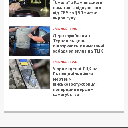
“Смоли” з Кам’янського
намагався відкупитися
від СБУ за $50 тисяч:
вирок суду
2/08/2026 - 12:02
Держслужбовця з
Тернопільщини
підозрюють у вимаганні
хабаря за вплив на ТЦК
1/08/2026 - 17:47
У приміщенні ТЦК на
Львівщині знайшли
мертвим
військовослужбовця:
попередня версія –
самогубство