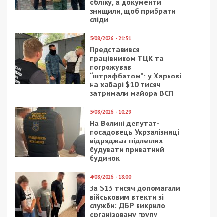
обліку, а документи
знищили, щоб прибрати
сліди
5/08/2026 - 21:31
Представився
працівником ТЦК та
погрожував
“штрафбатом”: у Харкові
на хабарі $10 тисяч
затримали майора ВСП
5/08/2026 - 10:29
На Волині депутат-
посадовець Укрзалізниці
відряджав підлеглих
будувати приватний
будинок
4/08/2026 - 18:00
За $13 тисяч допомагали
військовим втекти зі
служби: ДБР викрило
організовану групу