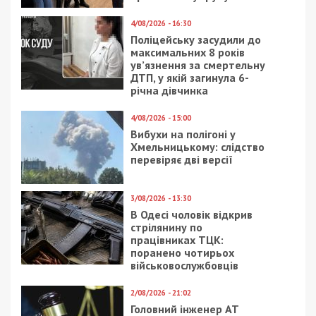
4/08/2026 - 16:30
Поліцейську засудили до
максимальних 8 років
ув’язнення за смертельну
ДТП, у якій загинула 6-
річна дівчинка
4/08/2026 - 15:00
Вибухи на полігоні у
Хмельницькому: слідство
перевіряє дві версії
3/08/2026 - 13:30
В Одесі чоловік відкрив
стрілянину по
працівниках ТЦК:
поранено чотирьох
військовослужбовців
2/08/2026 - 21:02
Головний інженер АТ