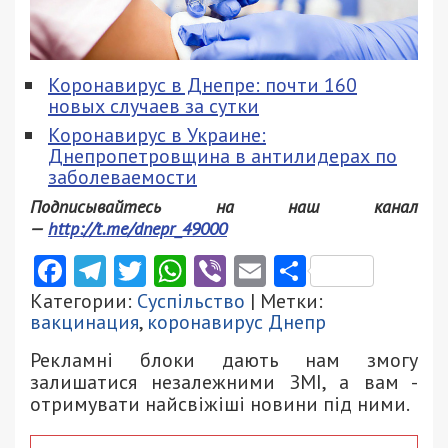
Коронавирус в Днепре: почти 160
новых случаев за сутки
Коронавирус в Украине:
Днепропетровщина в антилидерах по
заболеваемости
Подписывайтесь на наш канал
—
http://t.me/dnepr_49000
Facebook
Telegram
Twitter
WhatsApp
Viber
Email
Поділити
Категории:
Суспільство
| Метки:
вакцинация
,
коронавирус Днепр
Рекламні блоки дають нам змогу
залишатися незалежними ЗМІ, а вам -
отримувати найсвіжіші новини під ними.