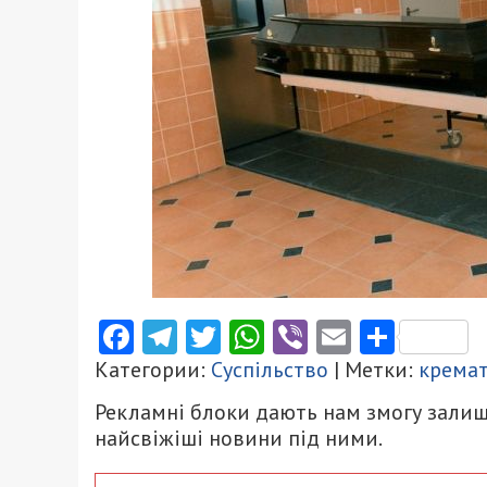
Facebook
Telegram
Twitter
WhatsApp
Viber
Email
Поділ
Категории:
Суспільство
| Метки:
крема
Рекламні блоки дають нам змогу залиш
найсвіжіші новини під ними.