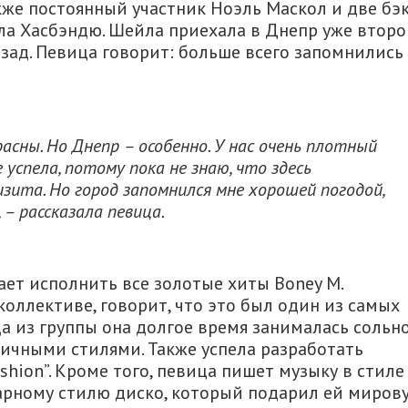
же постоянный участник Ноэль Маскол и две бэк
ла Хасбэндю. Шейла приехала в Днепр уже второ
назад. Певица говорит: больше всего запомнились
расны. Но Днепр – особенно. У нас очень плотный
 успела, потому пока не знаю, что здесь
изита. Но город запомнился мне хорошей погодой,
 – рассказала певица.
ет исполнить все золотые хиты Boney M.
коллективе, говорит, что это был один из самых
да из группы она долгое время занималась сольн
ичными стилями. Также успела разработать
hion”. Кроме того, певица пишет музыку в стиле
ндарному стилю диско, который подарил ей миров