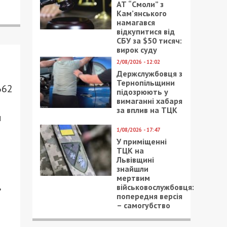
АТ “Смоли” з
Кам’янського
намагався
відкупитися від
СБУ за $50 тисяч:
вирок суду
2/08/2026 - 12:02
Держслужбовця з
Тернопільщини
662
підозрюють у
вимаганні хабаря
за вплив на ТЦК
и
1/08/2026 - 17:47
У приміщенні
ТЦК на
Львівщині
знайшли
мертвим
,
військовослужбовця:
попередня версія
– самогубство