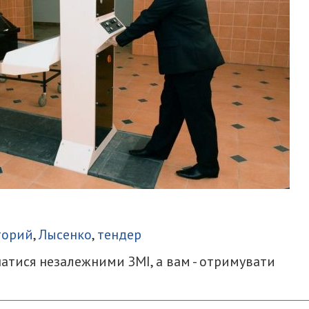
итися
торий
,
Лысенко
,
тендер
атися незалежними ЗМІ, а вам - отримувати