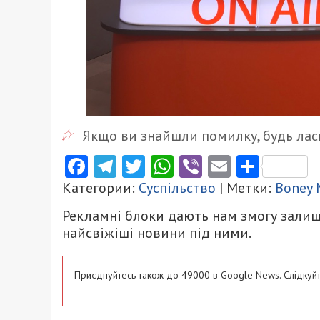
Якщо ви знайшли помилку, будь ласк
Facebook
Telegram
Twitter
WhatsApp
Viber
Email
Поділ
Категории:
Суспільство
| Метки:
Boney 
Рекламні блоки дають нам змогу залиш
найсвіжіші новини під ними.
Приєднуйтесь також до 49000 в Google News. Слідкуйт