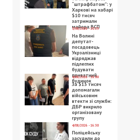
“штрафбатом”: у
Харкові на хабарі
$10 тисяч
затримали
майора ВСП
5/08/2026 - 10:29
На Волині
депутат-
посадовець
Укрзалізниці
відряджав
підлеглих
будувати
приватний
4/08/2026 - 18:00
будинок
За $13 тисяч
допомагали
військовим
втекти зі служби:
ДБР викрило
організовану
групу
4/08/2026 - 16:30
Поліцейську
засудили до