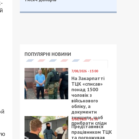
-
й
ПОПУЛЯРНІ НОВИНИ
7/08/2026 - 15:00
На Закарпатті
ТЦК «списав»
понад 1500
чоловік з
військового
обліку, а
ой
документи
знищили, щоб
5/08/2026 - 21:31
прибрати сліди
Представився
працівником ТЦК
ую
та погрожував