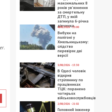
максимальних 8
років ув’язнення
за смертельну
ДТП, у якій
загинула 6-річна
дівчинка
4/08/2026 - 15:00
Вибухи на
полігоні у
Хмельницькому:
слідство
er
.
перевіряє дві
версії
3/08/2026 - 13:30
В Одесі чоловік
відкрив
стрілянину по
працівниках
ТЦК: поранено
чотирьох
військовослужбовців
2/08/2026 - 21:02
Головний інженер