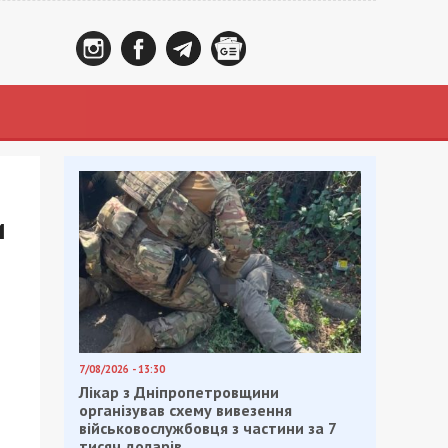
и
7/08/2026 - 13:30
Лікар з Дніпропетровщини
організував схему вивезення
військовослужбовця з частини за 7
тисяч доларів