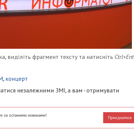
а, виділіть фрагмент тексту та натисніть
Ctrl+Ent
итися
M
,
концерт
атися незалежними ЗМІ, а вам - отримувати
е за останніми новинами!
Приєднатися