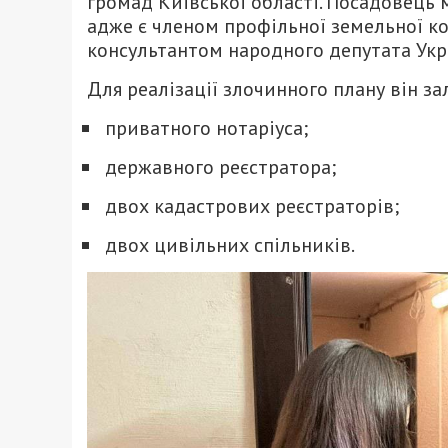
громад Київської області. Посадовець 
адже є членом профільної земельної к
консультантом народного депутата Укр
Для реалізації злочинного плану він за
приватного нотаріуса;
державного реєстратора;
двох кадастрових реєстраторів;
двох цивільних спільників.