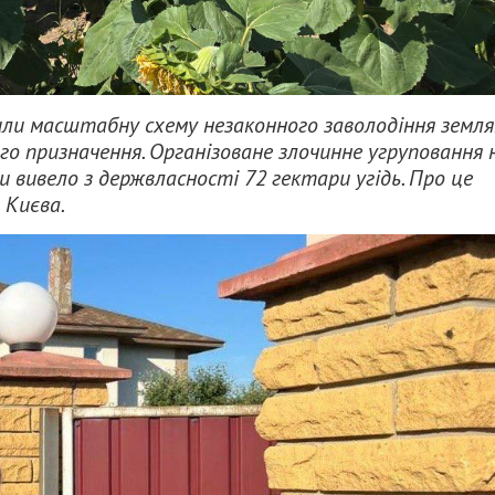
или масштабну схему незаконного заволодіння земл
го призначення. Організоване злочинне угруповання 
 вивело з держвласності 72 гектари угідь. Про це
 Києва.