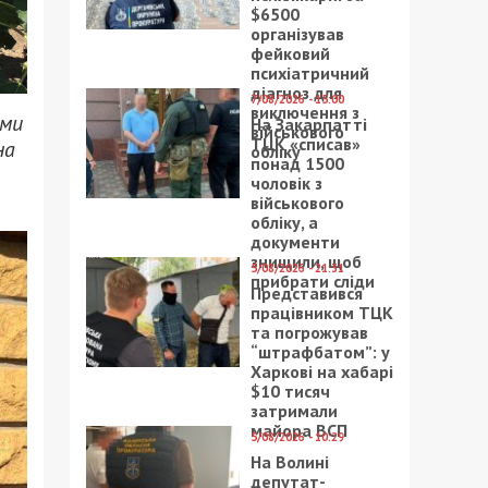
$6500
організував
фейковий
психіатричний
діагноз для
7/08/2026 - 15:00
виключення з
ями
На Закарпатті
військового
ТЦК «списав»
на
обліку
понад 1500
чоловік з
військового
обліку, а
документи
знищили, щоб
5/08/2026 - 21:31
прибрати сліди
Представився
працівником ТЦК
та погрожував
“штрафбатом”: у
Харкові на хабарі
$10 тисяч
затримали
майора ВСП
5/08/2026 - 10:29
На Волині
депутат-