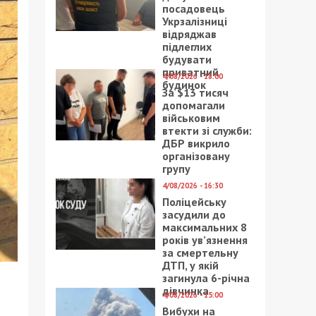
посадовець
Укрзалізниці
відряджав
підлеглих
будувати
приватний
4/08/2026 - 18:00
будинок
За $13 тисяч
допомагали
військовим
втекти зі служби:
ДБР викрило
організовану
групу
4/08/2026 - 16:30
Поліцейську
засудили до
максимальних 8
років ув’язнення
за смертельну
ДТП, у якій
загинула 6-річна
дівчинка
4/08/2026 - 15:00
Вибухи на