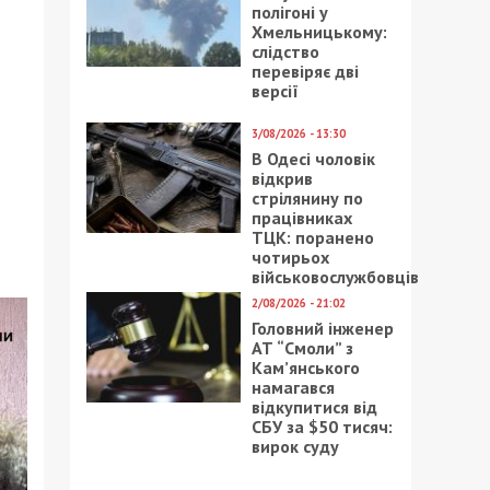
полігоні у
Хмельницькому:
слідство
перевіряє дві
версії
3/08/2026 - 13:30
В Одесі чоловік
відкрив
стрілянину по
працівниках
ТЦК: поранено
чотирьох
військовослужбовців
2/08/2026 - 21:02
Головний інженер
АТ “Смоли” з
Кам’янського
намагався
відкупитися від
СБУ за $50 тисяч:
вирок суду