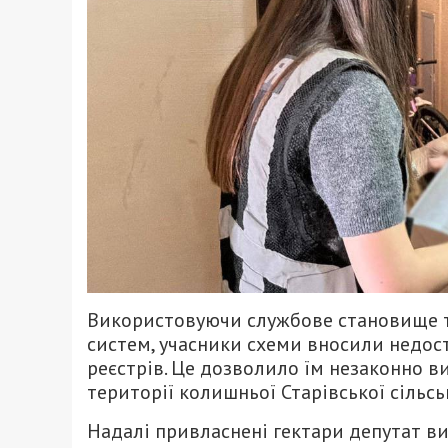
Використовуючи службове становище 
систем, учасники схеми вносили недост
реєстрів. Це дозволило їм незаконно в
території колишньої Старівської сільсь
Надалі привласнені гектари депутат в