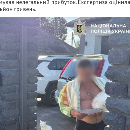
мував нелегальний прибуток. Експертиза оцінил
льйон гривень.