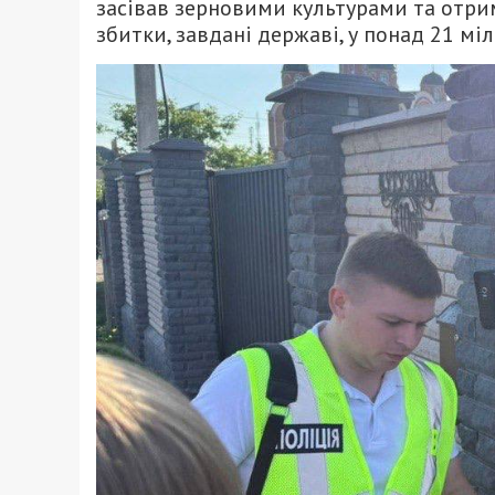
засівав зерновими культурами та отри
збитки, завдані державі, у понад 21 мі