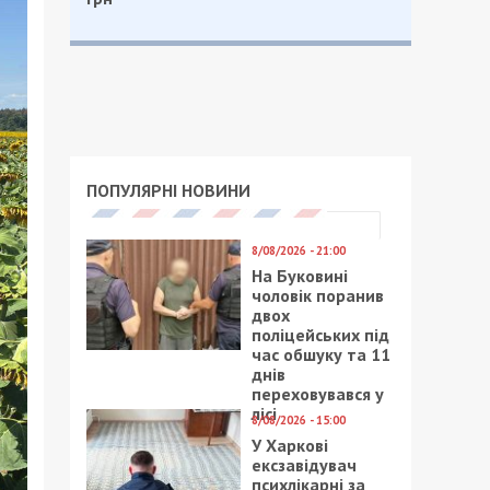
ПОПУЛЯРНІ НОВИНИ
8/08/2026 - 21:00
На Буковині
чоловік поранив
двох
поліцейських під
час обшуку та 11
днів
переховувався у
лісі
8/08/2026 - 15:00
У Харкові
ексзавідувач
психлікарні за