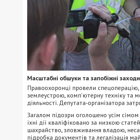
Масштабні обшуки та запобіжні заходи
Правоохоронці провели спецоперацію, 
землеустрою, комп’ютерну техніку та 
діяльності. Депутата-організатора затр
Загалом підозри оголошено усім сімом у
їхні дії кваліфіковано за низкою стате
шахрайство, зловживання владою, несан
підробка документів та легалізація майн