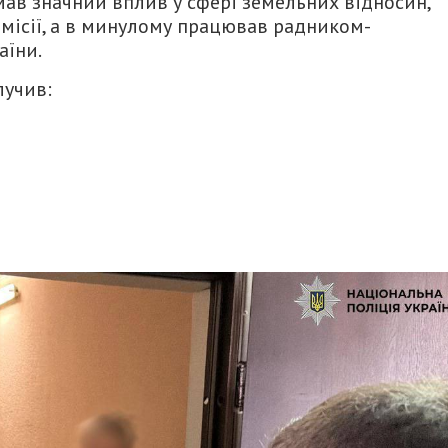
мав значний вплив у сфері земельних відносин,
омісії, а в минулому працював радником-
аїни.
лучив: