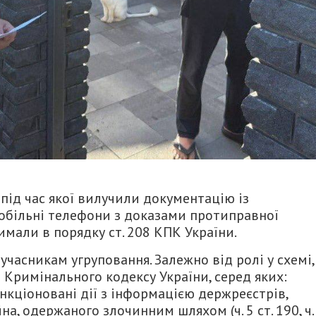
під час якої вилучили документацію із
мобільні телефони з доказами протиправної
имали в порядку ст. 208 КПК України.
часникам угруповання. Залежно від ролі у схемі,
й Кримінального кодексу України, серед яких:
кціоновані дії з інформацією держреєстрів,
а, одержаного злочинним шляхом (ч. 5 ст. 190, ч.