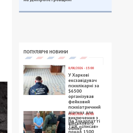
ПОПУЛЯРНІ НОВИНИ
8/08/2026 - 15:00
У Харкові
ексзавідувач
психлікарні за
$6500
організував
фейковий
психіатричний
діагноз для
7/08/2026 - 15:00
виключення з
На Закарпатті
військового
ТЦК «списав»
обліку
понад 1500