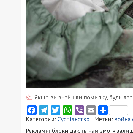
Якщо ви знайшли помилку, будь ласк
Facebook
Telegram
Twitter
WhatsApp
Viber
Email
Поділ
Категории:
Суспільство
| Метки:
война 
Рекламні блоки дають нам змогу залиш