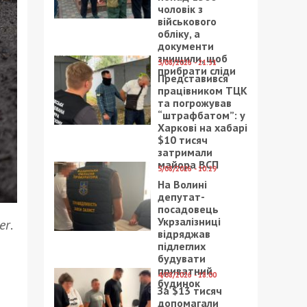
чоловік з
військового
обліку, а
документи
знищили, щоб
5/08/2026 - 21:31
прибрати сліди
Представився
працівником ТЦК
та погрожував
“штрафбатом”: у
Харкові на хабарі
$10 тисяч
затримали
майора ВСП
5/08/2026 - 10:29
На Волині
депутат-
посадовець
Укрзалізниці
er
.
відряджав
підлеглих
будувати
приватний
4/08/2026 - 18:00
будинок
За $13 тисяч
допомагали