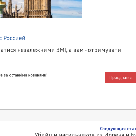
итися
с Россией
атися незалежними ЗМІ, а вам - отримувати
е за останніми новинами!
Приєднатися
Следующая стат
Убийц и насильников из Ирпеня и Б