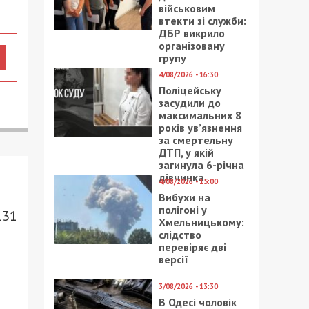
військовим
втекти зі служби:
ДБР викрило
організовану
групу
4/08/2026 - 16:30
Поліцейську
засудили до
максимальних 8
років ув’язнення
за смертельну
ДТП, у якій
загинула 6-річна
дівчинка
4/08/2026 - 15:00
Вибухи на
полігоні у
131
Хмельницькому:
слідство
перевіряє дві
версії
3/08/2026 - 13:30
В Одесі чоловік