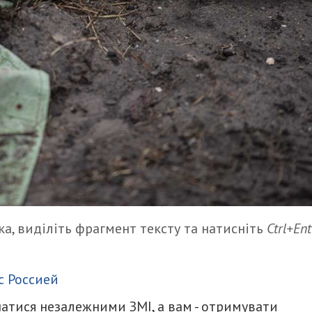
а, виділіть фрагмент тексту та натисніть
Ctrl+Ent
итися
с Россией
атися незалежними ЗМІ, а вам - отримувати