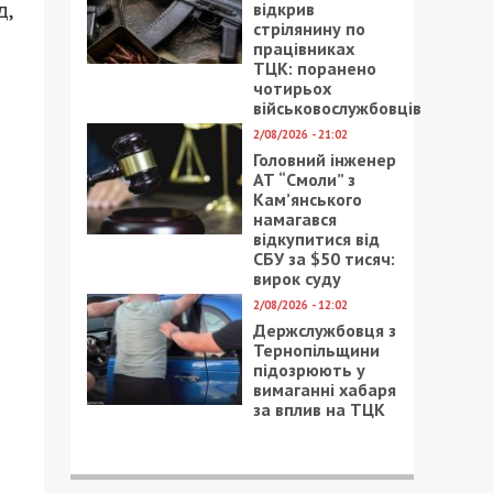
д,
відкрив
стрілянину по
працівниках
ТЦК: поранено
чотирьох
о
військовослужбовців
2/08/2026 - 21:02
Головний інженер
АТ “Смоли” з
Кам’янського
намагався
відкупитися від
СБУ за $50 тисяч:
вирок суду
2/08/2026 - 12:02
Держслужбовця з
Тернопільщини
підозрюють у
вимаганні хабаря
за вплив на ТЦК