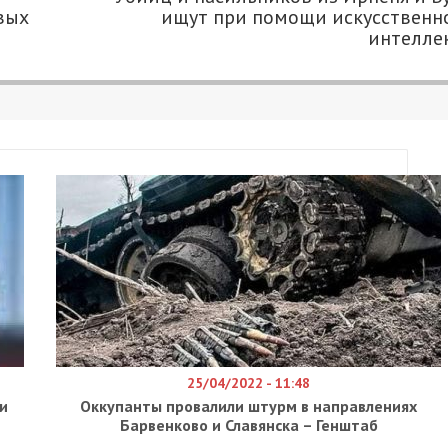
вых
ищут при помощи искусственн
интелле
25/04/2022 - 11:48
и
Оккупанты провалили штурм в направлениях
Барвенково и Славянска – Генштаб