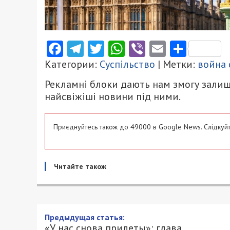
Facebook
Telegram
Twitter
WhatsApp
Viber
Email
Поділ
Категории:
Суспільство
| Метки:
война 
Рекламні блоки дають нам змогу залиш
найсвіжіші новини під ними.
Приєднуйтесь також до 49000 в Google News. Слідкуйт
Читайте також
Предыдущая статья:
«У нас снова прилеты»: глава