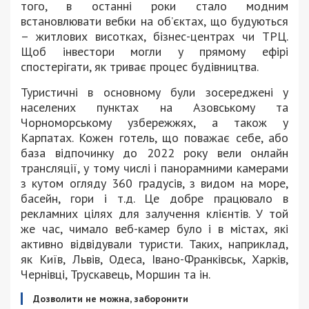
того, в останні роки стало модним
встановлювати вебки на об’єктах, що будуються
– житлових висотках, бізнес-центрах чи ТРЦ.
Щоб інвестори могли у прямому ефірі
спостерігати, як триває процес будівництва.
Туристичні в основному були зосереджені у
населених пунктах на Азовському та
Чорноморському узбережжях, а також у
Карпатах. Кожен готель, що поважає себе, або
база відпочинку до 2022 року вели онлайн
трансляції, у тому числі і панорамними камерами
з кутом огляду 360 градусів, з видом на море,
басейн, гори і т.д. Це добре працювало в
рекламних цілях для залучення клієнтів. У той
же час, чимало веб-камер було і в містах, які
активно відвідували туристи. Таких, наприклад,
як Київ, Львів, Одеса, Івано-Франківськ, Харків,
Чернівці, Трускавець, Моршин та ін.
Дозволити не можна, заборонити