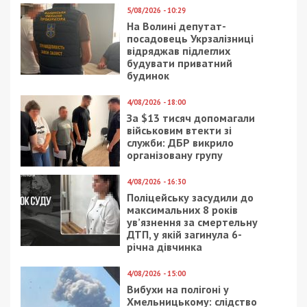
5/08/2026 - 10:29
На Волині депутат-
посадовець Укрзалізниці
відряджав підлеглих
будувати приватний
будинок
4/08/2026 - 18:00
За $13 тисяч допомагали
військовим втекти зі
служби: ДБР викрило
організовану групу
4/08/2026 - 16:30
Поліцейську засудили до
максимальних 8 років
ув’язнення за смертельну
ДТП, у якій загинула 6-
річна дівчинка
4/08/2026 - 15:00
Вибухи на полігоні у
Хмельницькому: слідство