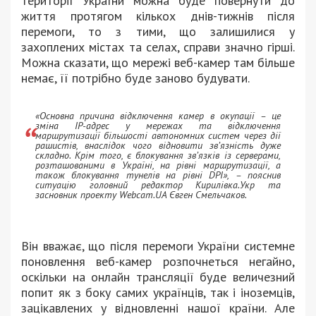
території України можна буде повернути до
життя протягом кількох днів-тижнів після
перемоги, то з тими, що залишилися у
захоплених містах та селах, справи значно гірші.
Можна сказати, що мережі веб-камер там більше
немає, її потрібно буде заново будувати.
«Основна причина відключення камер в окупації – це
зміна IP-адрес у мережах та відключення
маршрутизації більшості автономних систем через дії
рашистів, внаслідок чого відновити зв’язність дуже
складно. Крім того, є блокування зв’язків із серверами,
розташованими в Україні, на рівні маршрутизації, а
також блокування тунелів на рівні DPI», – пояснив
ситуацію головний редактор Кирилівка.Укр та
засновник проекту Webcam.UA Євген Смельчаков.
Він вважає, що після перемоги України системне
поновлення веб-камер розпочнеться негайно,
оскільки на онлайн трансляції буде величезний
попит як з боку самих українців, так і іноземців,
зацікавлених у відновленні нашої країни. Але