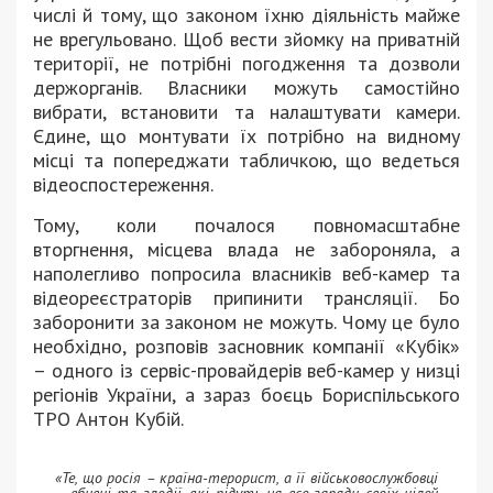
числі й тому, що законом їхню діяльність майже
не врегульовано. Щоб вести зйомку на приватній
території, не потрібні погодження та дозволи
держорганів. Власники можуть самостійно
вибрати, встановити та налаштувати камери.
Єдине, що монтувати їх потрібно на видному
місці та попереджати табличкою, що ведеться
відеоспостереження.
Тому, коли почалося повномасштабне
вторгнення, місцева влада не забороняла, а
наполегливо попросила власників веб-камер та
відеореєстраторів припинити трансляції. Бо
заборонити за законом не можуть. Чому це було
необхідно, розповів засновник компанії «Кубік»
– одного із сервіс-провайдерів веб-камер у низці
регіонів України, а зараз боєць Бориспільського
ТРО Антон Кубій.
«Те, що росія – країна-терорист, а її військовослужбовці