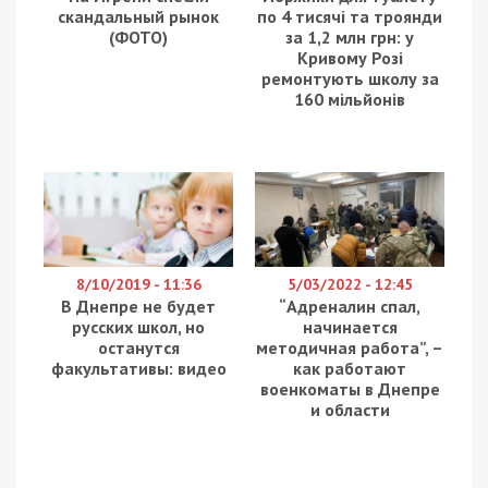
скандальный рынок
по 4 тисячі та троянди
(ФОТО)
за 1,2 млн грн: у
Кривому Розі
ремонтують школу за
160 мільйонів
8/10/2019 - 11:36
5/03/2022 - 12:45
В Днепре не будет
“Адреналин спал,
русских школ, но
начинается
останутся
методичная работа”, –
факультативы: видео
как работают
военкоматы в Днепре
и области