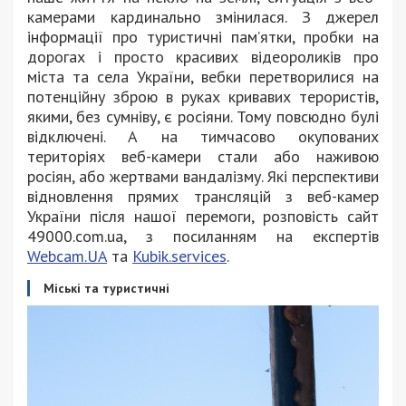
камерами кардинально змінилася. З джерел
інформації про туристичні пам’ятки, пробки на
дорогах і просто красивих відеороликів про
міста та села України, вебки перетворилися на
потенційну зброю в руках кривавих терористів,
якими, без сумніву, є росіяни. Тому повсюдно булі
відключені. А на тимчасово окупованих
територіях веб-камери стали або наживою
росіян, або жертвами вандалізму. Які перспективи
відновлення прямих трансляцій з веб-камер
України після нашої перемоги, розповість сайт
49000.com.ua, з посиланням на експертів
Webcam.UA
та
Kubik.services
.
Міські та туристичні