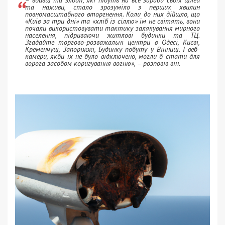
– вбивці та злодії, які підуть на все заради своїх цілей
та наживи, стало зрозуміло з перших хвилин
повномасштабного вторгнення. Коли до них дійшло, що
«Київ за три дні» та «хліб із сіллю» їм не світять, вони
почали використовувати тактику залякування мирного
населення, підриваючи житлові будинки та ТЦ.
Згадайте торгово-розважальні центри в Одесі, Києві,
Кременчуці, Запоріжжі, Будинку побуту у Вінниці. І веб-
камери, якби їх не було відключено, могли б стати для
ворога засобом коригування вогню», – розповів він.