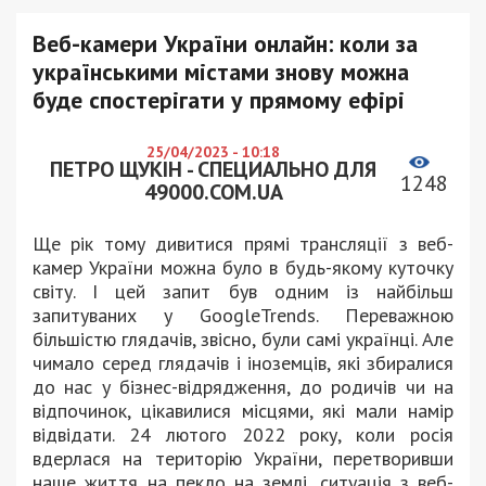
Веб-камери України онлайн: коли за
українськими містами знову можна
буде спостерігати у прямому ефірі
25/04/2023 - 10:18
ПЕТРО ЩУКІН - СПЕЦИАЛЬНО ДЛЯ
1248
49000.COM.UA
Ще рік тому дивитися прямі трансляції з веб-
камер України можна було в будь-якому куточку
світу. І цей запит був одним із найбільш
запитуваних у GoogleTrends. Переважною
більшістю глядачів, звісно, були самі українці. Але
чимало серед глядачів і іноземців, які збиралися
до нас у бізнес-відрядження, до родичів чи на
відпочинок, цікавилися місцями, які мали намір
відвідати. 24 лютого 2022 року, коли росія
вдерлася на територію України, перетворивши
наше життя на пекло на землі, ситуація з веб-