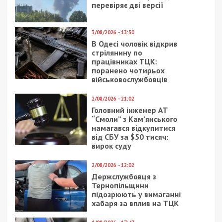
перевіряє дві версії
3/08/2026 - 13:30
В Одесі чоловік відкрив
стрілянину по
працівниках ТЦК:
поранено чотирьох
військовослужбовців
2/08/2026 - 21:02
Головний інженер АТ
“Смоли” з Кам’янського
намагався відкупитися
від СБУ за $50 тисяч:
вирок суду
2/08/2026 - 12:02
Держслужбовця з
Тернопільщини
підозрюють у вимаганні
хабаря за вплив на ТЦК