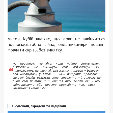
Антон Кубій вважає, що доки не закінчиться
повномасштабна війна, онлайн-камери повинні
мовчати скрізь, без винятку.
«Є поодинокі випадки, коли надто самовпевнені
бізнесмени не вимкнули свої веб-камери, які
транслюють, наприклад, гірськолижні траси у Буковелі,
або новобудови у Києві. З ними потрібно проводити
виховні бесіди, оскільки вони ставлять під загрозу не
лише свої життя, а й життя тих людей, які у них
відпочивають або просто проходять повз нас», –
упевнений Антон Кубій.
Окуповані, вкрадені та підірвані