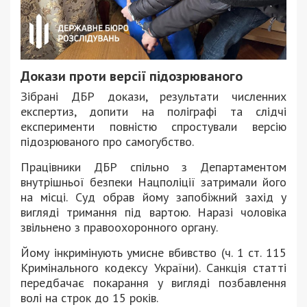
Докази проти версії підозрюваного
Зібрані ДБР докази, результати численних
експертиз, допити на поліграфі та слідчі
експерименти повністю спростували версію
підозрюваного про самогубство.
Працівники ДБР спільно з Департаментом
внутрішньої безпеки Нацполіції затримали його
на місці. Суд обрав йому запобіжний захід у
вигляді тримання під вартою. Наразі чоловіка
звільнено з правоохоронного органу.
Йому інкримінують умисне вбивство (ч. 1 ст. 115
Кримінального кодексу України). Санкція статті
передбачає покарання у вигляді позбавлення
волі на строк до 15 років.