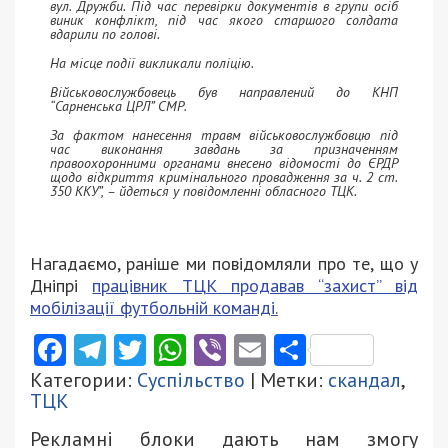
вул. Дружби. Під час перевірки документів в групи осіб
виник конфлікт, під час якого старшого солдата
вдарили по голові.
На місце події викликали поліцію.
Військовослужбовець був направлений до КНП
“Сарненська ЦРЛ” СМР.
За фактом нанесення травм військовослужбовцю під
час виконання завдань за призначенням
правоохоронними органами внесено відомості до ЄРДР
щодо відкриття кримінального провадження за ч. 2 ст.
350 ККУ”, – йдеться у повідомленні обласного ТЦК.
Нагадаємо, раніше ми повідомляли про те, що у
Дніпрі
працівник ТЦК продавав “захист” від
мобілізації футбольній команді.
Facebook
Telegram
Twitter
WhatsApp
Viber
Email
Поділити
Категории:
Суспільство
| Метки:
скандал
,
ТЦК
Рекламні блоки дають нам змогу