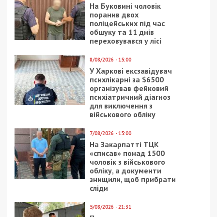
На Буковині чоловік
поранив двох
поліцейських під час
обшуку та 11 днів
переховувався у лісі
8/08/2026 - 15:00
У Харкові ексзавідувач
психлікарні за $6500
організував фейковий
психіатричний діагноз
для виключення з
військового обліку
7/08/2026 - 15:00
На Закарпатті ТЦК
«списав» понад 1500
чоловік з військового
обліку, а документи
знищили, щоб прибрати
сліди
5/08/2026 - 21:31