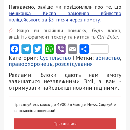
Нагадаємо, раніше ми повідомляли про те, що
мешканка Києва замовила вбивство
поліцейського за $5 тисяч через помсту.
Якщо ви знайшли помилку, будь ласка,
виділіть фрагмент тексту та натисніть
Ctrl+Enter
.
Facebook
Telegram
Twitter
WhatsApp
Viber
Email
Поділити
Категории:
Суспільство
| Метки:
вбивство
,
правоохоронець
,
розслідування
Рекламні блоки дають нам змогу
залишатися незалежними ЗМІ, а вам -
отримувати найсвіжіші новини під ними.
Приєднуйтесь також до 49000 в Google News. Слідкуйте
за останніми новинами!
Приєднатися