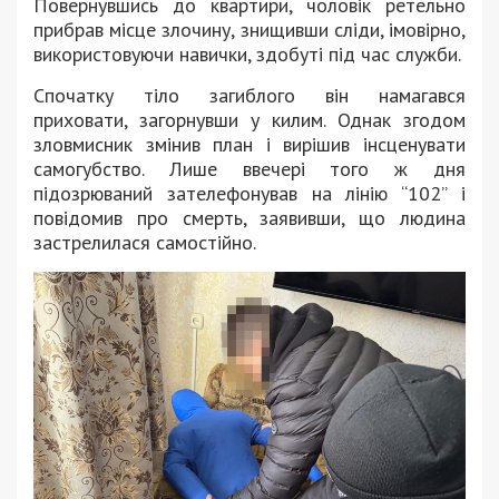
Повернувшись до квартири, чоловік ретельно
прибрав місце злочину, знищивши сліди, імовірно,
використовуючи навички, здобуті під час служби.
Спочатку тіло загиблого він намагався
приховати, загорнувши у килим. Однак згодом
зловмисник змінив план і вирішив інсценувати
самогубство. Лише ввечері того ж дня
підозрюваний зателефонував на лінію “102” і
повідомив про смерть, заявивши, що людина
застрелилася самостійно.