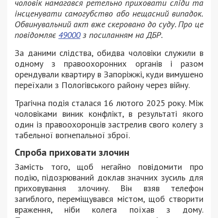
чоловік намагався ретельно приховати сліди та
інсценувати самогубство або нещасний випадок.
Обвинувальний акт вже скеровано до суду. Про це
повідомляє
49000
з посиланням на ДБР.
За даними слідства, обидва чоловіки служили в
одному з правоохоронних органів і разом
орендували квартиру в Запоріжжі, куди вимушено
переїхали з Пологівського району через війну.
Трагічна подія сталася 16 лютого 2025 року. Між
чоловіками виник конфлікт, в результаті якого
один із правоохоронців застрелив свого колегу з
табельної вогнепальної зброї.
Спроба приховати злочин
Замість того, щоб негайно повідомити про
подію, підозрюваний доклав значних зусиль для
приховування злочину. Він взяв телефон
загиблого, переміщувався містом, щоб створити
враження, ніби колега поїхав з дому.