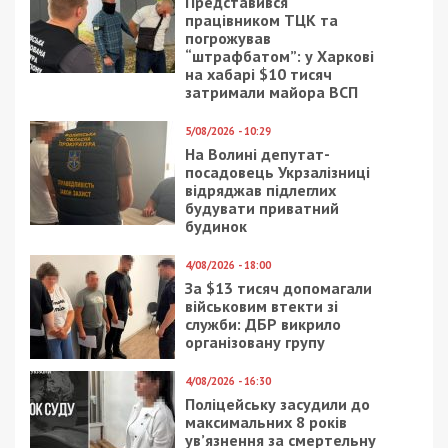
Представився
працівником ТЦК та
погрожував
“штрафбатом”: у Харкові
на хабарі $10 тисяч
затримали майора ВСП
5/08/2026 - 10:29
На Волині депутат-
посадовець Укрзалізниці
відряджав підлеглих
будувати приватний
будинок
4/08/2026 - 18:00
За $13 тисяч допомагали
військовим втекти зі
служби: ДБР викрило
організовану групу
4/08/2026 - 16:30
Поліцейську засудили до
максимальних 8 років
ув’язнення за смертельну