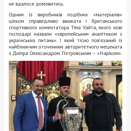
не вдалося домовитись.
Одним із виробників подібних «матеріалів»
цілком справедливо вважати і британського
спортивного коментатора Тіма Уайта, якого нові
господарі назвали «європейським аналітиком з
українських питань». І який тісно пов’язаний із
найближчим оточенням авторитетного мецената
з Дніпра Олександром Петровським – «Наріком».