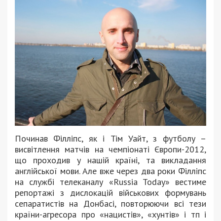
Починав Філліпс, як і Тім Уайт, з футболу –
висвітлення матчів на чемпіонаті Європи-2012,
що проходив у нашій країні, та викладання
англійської мови. Але вже через два роки Філліпс
на службі телеканалу «Russia Today» вестиме
репортажі з дислокацій військових формувань
сепаратистів на Донбасі, повторюючи всі тези
країни-агресора про «нацистів», «хунтів» і тп і