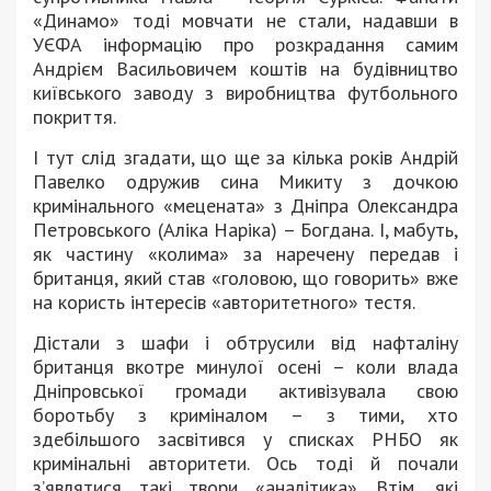
«Динамо» тоді мовчати не стали, надавши в
УЄФА інформацію про розкрадання самим
Андрієм Васильовичем коштів на будівництво
київського заводу з виробництва футбольного
покриття.
І тут слід згадати, що ще за кілька років Андрій
Павелко одружив сина Микиту з дочкою
кримінального «мецената» з Дніпра Олександра
Петровського (Аліка Наріка) – Богдана. І, мабуть,
як частину «колима» за наречену передав і
британця, який став «головою, що говорить» вже
на користь інтересів «авторитетного» тестя.
Дістали з шафи і обтрусили від нафталіну
британця вкотре минулої осені – коли влада
Дніпровської громади активізувала свою
боротьбу з криміналом – з тими, хто
здебільшого засвітився у списках РНБО як
кримінальні авторитети. Ось тоді й почали
з’являтися такі твори «аналітика». Втім, які