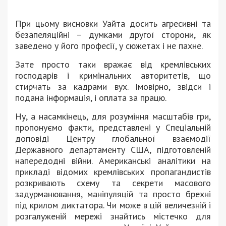
При цьому висновки Уайта досить агресивні та
безапеляційні – думками другої сторони, як
заведено у його професії, у сюжетах і не пахне.
Зате просто таки вражає від кремлівських
господарів і кримінальних авторитетів, що
стирчать за кадрами вух. Імовірно, звідси і
подана інформація, і оплата за працю.
Ну, а насамкінець, для розуміння масштабів гри,
пропонуємо факти, представлені у Спеціальній
доповіді Центру глобальної взаємодії
Державного департаменту США, підготовленій
напередодні війни. Американські аналітики на
прикладі відомих кремлівських пропагандистів
розкривають схему та секрети масового
задурманювання, маніпуляцій та просто брехні
під крилом диктатора. Чи може в цій величезній і
розгалуженій мережі знайтись містечко для