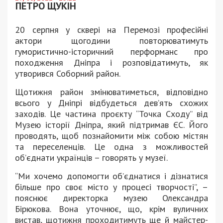
ПЕТРО ЩУКІН
20 серпня у сквері на Перемозі професійні
актори щогодини повторюватимуть
гумористично-історичний перформанс про
походження Дніпра і розповідатимуть, як
утворився Соборний район.
Щотижня район змінюватиметься, відповідно
всього у Дніпрі відбудеться дев’ять схожих
заходів. Це частина проєкту “Точка Сходу” від
Музею історії Дніпра, який підтримав ЄС. Його
проводять, щоб познайомити між собою містян
та переселенців. Це одна з можливостей
об’єднати українців – говорять у музеї.
“Ми хочемо допомогти об’єднатися і дізнатися
більше про своє місто у процесі творчості”, –
пояснює директорка музею Олександра
Бірюкова. Вона уточнює, що, крім вуличних
вистав, щотижня проходитимуть ще й майстер-