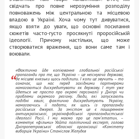
свідчать про повне нерозуміння розподілу
повноважень між центральною та місцевою
владою в Україні. Хоча чому тут дивуватися,
якщо взяти до уваги, що основні посилання
сюжетів часто-густо просякнуті проросійській
ідеології. Причому настільки, що може
створюватися враження, що вони саме там і
воювали.
«Фактично йде копіювання глобальної російської
пропаганди про те, що Україна – це неіснуюча держава,
де місцеві князьки щось поділили. І коли це звучить – то
означає, що нас перед західними партнерами
намагаються дискредитувати як державу. І тут уже
йдеться не просто про окремі персоналії у Дніпрі чи
проблеми окремого регіону. Люди, які запускають
подібні хвилі, фактично дискредитують Україну,
намагаючись її подати, як щось із пропаганди
російських джерел. За змістом це є поширенням
антиукраїнської, українофобської пропагандистської
ідеології Росії. І ми маємо про це пам’ятати», –
коментує «фільми» Уайта політичний експерт, голова
Дніпропетровської обласної організації «Комітету
виборців України» Станіслав Желудєв