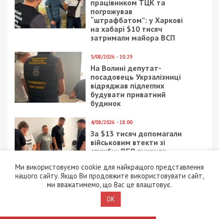
працівником ТЦК та
погрожував
“штрафбатом”: у Харкові
на хабарі $10 тисяч
затримали майора ВСП
5/08/2026 - 10:29
На Волині депутат-
посадовець Укрзалізниці
відряджав підлеглих
будувати приватний
будинок
4/08/2026 - 18:00
За $13 тисяч допомагали
військовим втекти зі
служби: ДБР викрило
організовану групу
Ми використовуємо cookie для найкращого представлення
нашого сайту. Якщо Ви продовжите використовувати сайт,
4/08/2026 - 16:30
ми вважатимемо, що Вас це влаштовує.
Поліцейську засудили до
максимальних 8 років
OK
ув’язнення за смертельну
ДТП, у якій загинула 6-