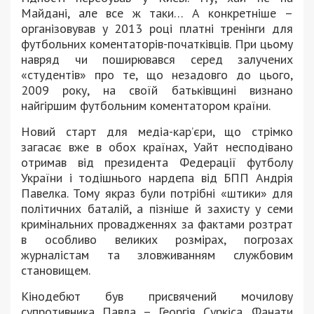
Майдані, але все ж таки… А конкретніше –
організовував у 2013 році платні тренінги для
футбольних коментаторів-початківців. При цьому
навряд чи поширювався серед залучених
«студентів» про те, що незадовго до цього,
2009 року, на своїй батьківщині визнано
найгіршим футбольним коментатором країни.
Новий старт для медіа-кар’єри, що стрімко
загасає вже в обох країнах, Уайт несподівано
отримав від президента Федерації футболу
України і тодішнього нардепа від БПП Андрія
Павелка. Тому якраз були потрібні «штики» для
політичних баталій, а пізніше й захисту у семи
кримінальних провадженнях за фактами розтрат
в особливо великих розмірах, погрозах
журналістам та зловживанням службовим
становищем.
Кінодебют був присвячений мочилову
супротивника Павла – Георгія Суркіса. Фанати