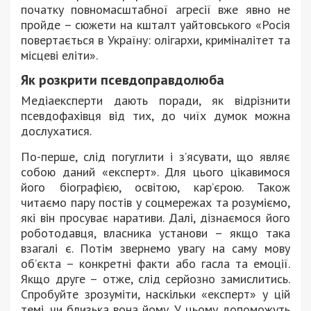
початку повномасштабної агресії вже явно не
пройде – сюжети на кшталт уайтовського «Росія
повертається в Україну: олігархи, криміналітет та
місцеві еліти».
Як розкрити псевдоправдолюба
Медіаексперти дають поради, як відрізнити
псевдофахівця від тих, до чиїх думок можна
дослухатися.
По-перше, слід погуглити і з’ясувати, що являє
собою даний «експерт». Для цього цікавимося
його біографією, освітою, кар’єрою. Також
читаємо пару постів у соцмережах та розуміємо,
які він просуває наративи. Далі, дізнаємося його
роботодавця, власника установи – якщо така
взагалі є. Потім звернемо увагу на саму мову
об’єкта – конкретні факти або гасла та емоції.
Якщо друге – отже, слід серйозно замислитись.
Спробуйте зрозуміти, наскільки «експерт» у цій
темі, чи близька вона йому. У цьому допоможуть