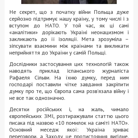
Не секрет, що з початку війни Польща дуже
серйозно підтримує нашу країну, у тому числі і з
вступом до НАТО. У той час, як ці самі
«аналітики» дорікають Україні неонацизмом і
закликають до її ізоляції. Мета зрозуміла –
зіпсувати взаємини між країнами та викликати
неприйняття до України у самій Польщі.
Дослідники застосування цих технологій також
наводять приклад іспанського журналіста
Рафаеля Сільви. На їхню думку, перед ним
господарі поставили чітке завдання закріпити
думку про те, що Європа сама розв’язала війну і
не все так однозначно.
Десятки російських і, на жаль, чимало
європейських ЗМІ, розтиражували статтю цього
писака під назвою «10 помилок на саміті НАТО».
Основний меседж якої: Україна зриває
переговори, а Заходу це протистояння вигідне,