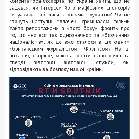
коментатора-експерта по Україні Уайта, що не
задався, чи інтереси його мафіозних спонсорів
ситуативно збіглися з цілями окупантів? Чи не
стануть наступні оплачені криміналом фільми
Уайта репортажами з «того боку» фронту про
те, що «не все так однозначно» та «безчинних
націоналістів», як це вже сталося з ще одним
«британським журналістом» Філліпсом? На ці
питання, скоріше, мають знайти однозначні та
тверді відповіді відповідні служби, які
відповідають за безпеку нашої країни.