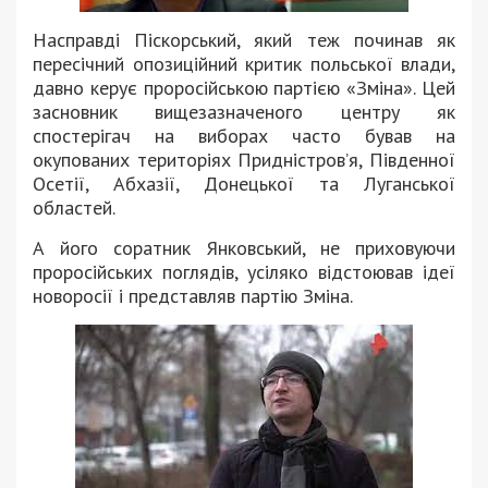
Насправді Піскорський, який теж починав як
пересічний опозиційний критик польської влади,
давно керує проросійською партією «Зміна». Цей
засновник вищезазначеного центру як
спостерігач на виборах часто бував на
окупованих територіях Придністров’я, Південної
Осетії, Абхазії, Донецької та Луганської
областей.
А його соратник Янковський, не приховуючи
проросійських поглядів, усіляко відстоював ідеї
новоросії і представляв партію Зміна.