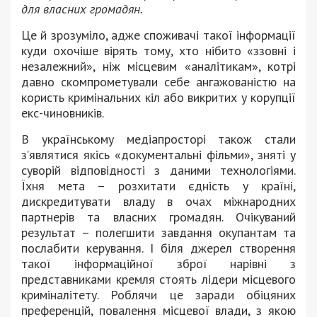
для власних громадян.
Це й зрозуміло, адже споживачі такої інформації
куди охочіше вірять тому, хто нібито «ззовні і
незалежний», ніж місцевим «аналітикам», котрі
давно скомпрометували себе ангажованістю на
користь кримінальних кіл або викритих у корупції
екс-чиновників.
В українському медіапросторі також стали
з’являтися якісь «документальні фільми», зняті у
суворій відповідності з даними технологіями.
Їхня мета – розхитати єдність у країні,
дискредитувати владу в очах міжнародних
партнерів та власних громадян. Очікуваний
результат – полегшити завдання окупантам та
послабити керування. І біля джерел створення
такої інформаційної зброї нарівні з
представниками кремля стоять лідери місцевого
криміналітету. Роблячи це заради обіцяних
преференцій, повалення місцевої влади, з якою