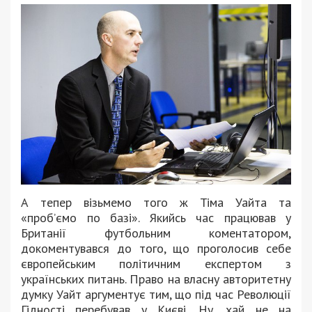
А тепер візьмемо того ж Тіма Уайта та
«проб’ємо по базі». Якийсь час працював у
Британії футбольним коментатором,
докоментувався до того, що проголосив себе
європейським політичним експертом з
українських питань. Право на власну авторитетну
думку Уайт аргументує тим, що під час Революції
Гідності перебував у Києві. Ну, хай не на