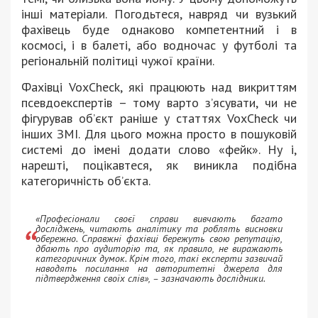
інші матеріали. Погодьтеся, навряд чи вузький
фахівець буде однаково компетентний і в
космосі, і в балеті, або водночас у футболі та
регіональній політиці чужої країни.
Фахівці VoxCheck, які працюють над викриттям
псевдоекспертів – тому варто з’ясувати, чи не
фігурував об’єкт раніше у статтях VoxCheck чи
інших ЗМІ. Для цього можна просто в пошуковій
системі до імені додати слово «фейк». Ну і,
нарешті, поцікавтеся, як виникла подібна
категоричність об’єкта.
«Професіонали своєї справи вивчають багато
досліджень, читають аналітику та роблять висновки
обережно. Справжні фахівці бережуть свою репутацію,
дбають про аудиторію та, як правило, не виражають
категоричних думок. Крім того, такі експерти зазвичай
наводять посилання на авторитетні джерела для
підтвердження своїх слів», – зазначають дослідники.