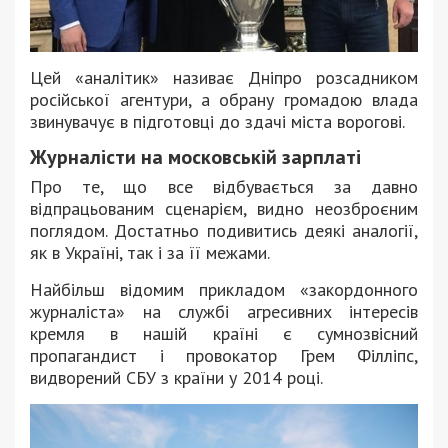
Цей «аналітик» називає Дніпро розсадником
російської агентури, а обрану громадою влада
звинувачує в підготовці до здачі міста ворогові.
Журналісти на московській зарплаті
Про те, що все відбувається за давно
відпрацьованим сценарієм, видно неозброєним
поглядом. Достатньо подивитись деякі аналогії,
як в Україні, так і за її межами.
Найбільш відомим прикладом «закордонного
журналіста» на службі агресивних інтересів
кремля в нашій країні є сумнозвісний
пропагандист і провокатор Грем Філліпс,
видворений СБУ з країни у 2014 році.