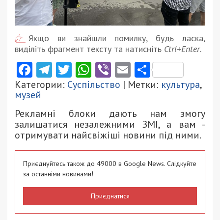
Якщо ви знайшли помилку, будь ласка,
виділіть фрагмент тексту та натисніть
Ctrl+Enter
.
Facebook
Telegram
Twitter
WhatsApp
Viber
Email
Поділити
Категории:
Суспільство
| Метки:
культура
,
музей
Рекламні блоки дають нам змогу
залишатися незалежними ЗМІ, а вам -
отримувати найсвіжіші новини під ними.
Приєднуйтесь також до 49000 в Google News. Слідкуйте
за останніми новинами!
Приєднатися