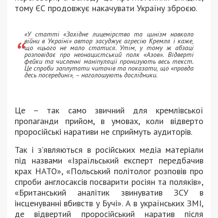
тому ЄС продовжує накачувати Україну зброєю.
«У статті «Західне лицемірство та цинізм навколо
війни в Україні» автор засуджує агресію Кремля і каже,
що «цього не мало статися. Утім, у тому ж абзаці
розповідає про неонацистський полк «Азов». Відверті
фейки та численні маніпуляції пронизують весь текст.
Це спроби заплутати читачів та показати, що «правда
десь посередині», – наголошують дослідники.
Це – так само звичний для кремлівської
пропаганди прийом, в умовах, коли відверто
проросійські наративи не сприймуть аудиторів.
Так і з’являються в російських медіа матеріали
під назвами «Ізраїльський експерт передбачив
крах НАТО», «Польський політолог розповів про
спроби англосаксів посварити росіян та поляків»,
«Британський аналітик звинуватив ЗСУ в
інсценуванні вбивств у Бучі». А в українських ЗМІ,
де відвертий проросійський наратив після