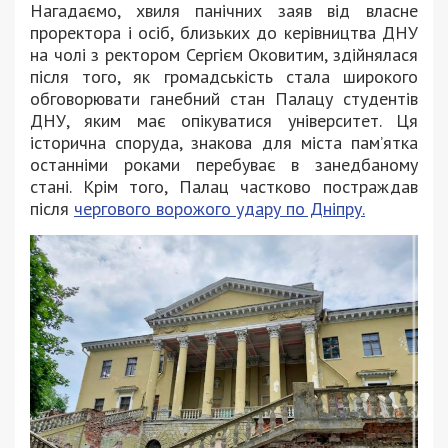
Нагадаємо, хвиля панічних заяв від власне
проректора і осіб, близьких до керівництва ДНУ
на чолі з ректором Сергієм Оковитим, здійнялася
після того, як громадськість стала широкого
обговорювати ганебний стан Палацу студентів
ДНУ, яким має опікуватися університет. Ця
історична споруда, знакова для міста пам’ятка
останніми роками перебуває в занедбаному
стані. Крім того, Палац частково постраждав
після
чергового ворожого удару по Дніпру.