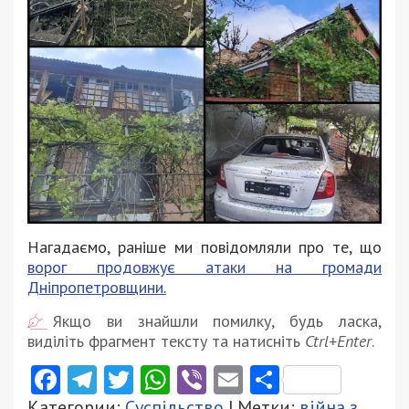
Нагадаємо, раніше ми повідомляли про те, що
ворог продовжує атаки на громади
Дніпропетровщини.
Якщо ви знайшли помилку, будь ласка,
виділіть фрагмент тексту та натисніть
Ctrl+Enter
.
Facebook
Telegram
Twitter
WhatsApp
Viber
Email
Поділити
Категории:
Суспільство
| Метки:
війна з