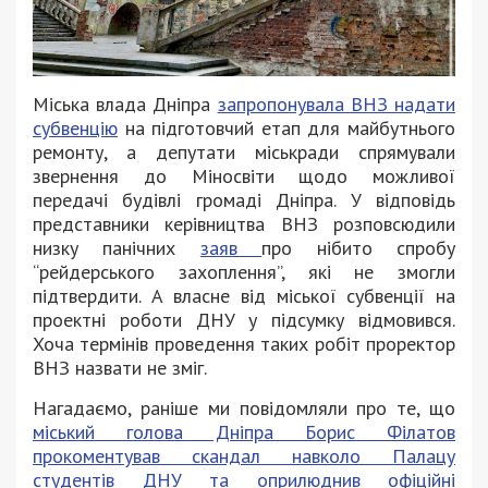
Міська влада Дніпра
запропонувала ВНЗ надати
субвенцію
на підготовчий етап для майбутнього
ремонту, а депутати міськради спрямували
звернення до Міносвіти щодо можливої
передачі будівлі громаді Дніпра. У відповідь
представники керівництва ВНЗ розповсюдили
низку панічних
заяв
про нібито спробу
“рейдерського захоплення”, які не змогли
підтвердити. А власне від міської субвенції на
проектні роботи ДНУ у підсумку відмовився.
Хоча термінів проведення таких робіт проректор
ВНЗ назвати не зміг.
Нагадаємо, раніше ми повідомляли про те, що
міський голова Дніпра Борис Філатов
прокоментував скандал навколо Палацу
студентів ДНУ та оприлюднив офіційні