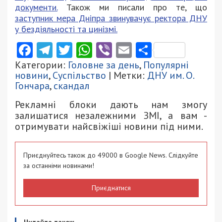
документи.
Також ми писали про те, що
заступник мера Дніпра звинувачує ректора ДНУ
у бездіяльності та цинізмі.
Facebook
Telegram
Twitter
WhatsApp
Viber
Email
Поділити
Категории:
Головне за день
,
Популярні
новини
,
Суспільство
| Метки:
ДНУ им. О.
Гончара
,
скандал
Рекламні блоки дають нам змогу
залишатися незалежними ЗМІ, а вам -
отримувати найсвіжіші новини під ними.
Приєднуйтесь також до 49000 в Google News. Слідкуйте
за останніми новинами!
Приєднатися