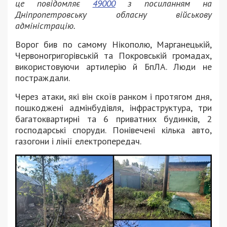
це повідомляє
49000
з посиланням на
Дніпропетровську обласну військову
адміністрацію.
Ворог бив по самому Нікополю, Марганецькій,
Червоногригорівській та Покровській громадах,
використовуючи артилерію й БпЛА. Люди не
постраждали.
Через атаки, які він скоїв ранком і протягом дня,
пошкоджені адмінбудівля, інфраструктура, три
багатоквартирні та 6 приватних будинків, 2
господарські споруди. Понівечені кілька авто,
газогони і лінії електропередач.