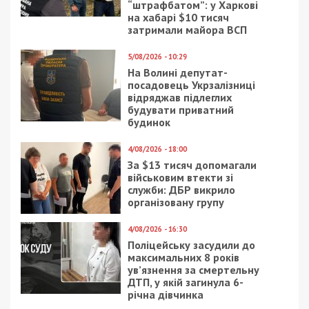
“штрафбатом”: у Харкові
на хабарі $10 тисяч
затримали майора ВСП
5/08/2026 - 10:29
На Волині депутат-
посадовець Укрзалізниці
відряджав підлеглих
будувати приватний
будинок
4/08/2026 - 18:00
За $13 тисяч допомагали
військовим втекти зі
служби: ДБР викрило
організовану групу
4/08/2026 - 16:30
Поліцейську засудили до
максимальних 8 років
ув’язнення за смертельну
ДТП, у якій загинула 6-
річна дівчинка