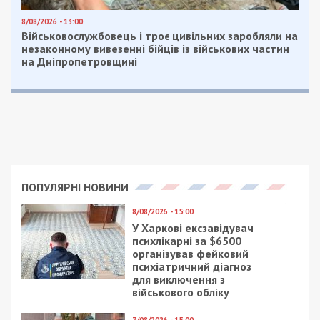
Нагадаємо, раніше ми повідомляли про те, що
ворожі війська протягом дня
атакували три
райони Дніпропетровської області.
Facebook
Telegram
Twitter
WhatsApp
Viber
Email
Поділити
Категории:
Головне за день
| Метки:
війна
з росією
,
обстріл
Рекламні блоки дають нам змогу
залишатися незалежними ЗМІ, а вам -
отримувати найсвіжіші новини під ними.
Приєднуйтесь також до 49000 в Google News. Слідкуйте
за останніми новинами!
Приєднатися
Читайте також