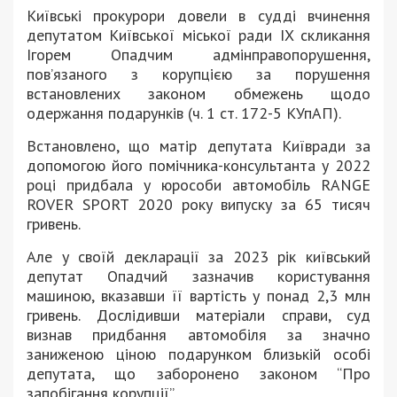
Київські прокурори довели в судді вчинення
депутатом Київської міської ради IX скликання
Ігорем Опадчим адмінправопорушення,
пов’язаного з корупцією за порушення
встановлених законом обмежень щодо
одержання подарунків (ч. 1 ст. 172-5 КУпАП).
Встановлено, що матір депутата Київради за
допомогою його помічника-консультанта у 2022
році придбала у юрособи автомобіль RANGE
ROVER SPORT 2020 року випуску за 65 тисяч
гривень.
Але у своїй декларації за 2023 рік київський
депутат Опадчий зазначив користування
машиною, вказавши її вартість у понад 2,3 млн
гривень. Дослідивши матеріали справи, суд
визнав придбання автомобіля за значно
заниженою ціною подарунком близькій особі
депутата, що заборонено законом “Про
запобігання корупції”.