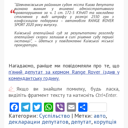
“Шевченківським районним судом міста Києва депутата
визнано винним у вчиненні адміністративного
правопорушення за ч. 1 ст. 172-5 КУпАП та накладено
стягнення у виді штрафу у розмірі 2550 грн з
конфіскацією подарунка – автомобіля RANGE ROVER
SPORT 2020 року випуску.
Київський апеляційний суд за результатами розгляду
апеляційної скарги залишив в силі рішення суду першої
інстанції”, – йдеться у повідомленні Київської міської
прокуратури.
Нагадаємо, раніше ми повідомляли про те, що
п’яний депутат за кермом Range Rover їздив у
комендантську годину.
Якщо ви знайшли помилку, будь ласка,
виділіть фрагмент тексту та натисніть
Ctrl+Enter
.
Facebook
Telegram
Twitter
WhatsApp
Viber
Email
Поділити
Категории:
Суспільство
| Метки:
авто
,
декларации депутатов
,
депутат
,
корупція