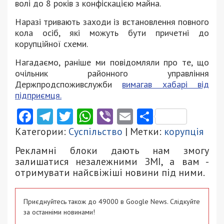
волі до 8 років з конфіскацією майна.
Наразі тривають заходи із встановлення повного
кола осіб, які можуть бути причетні до
корупційної схеми.
Нагадаємо, раніше ми повідомляли про те, що
очільник районного управління
Держпродспоживслужби
вимагав хабарі від
підприємця.
Facebook
Telegram
Twitter
WhatsApp
Viber
Email
Поділити
Категории:
Суспільство
| Метки:
корупція
Рекламні блоки дають нам змогу
залишатися незалежними ЗМІ, а вам -
отримувати найсвіжіші новини під ними.
Приєднуйтесь також до 49000 в Google News. Слідкуйте
за останніми новинами!