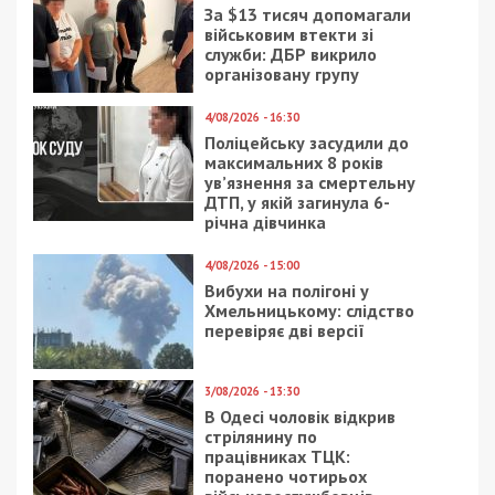
21/12/2023 - 18:03
29/04/2021 - 17:10
Інформація
Как в Днепре будут
Дніпровської міської
отмечать День
ради щодо роботи
памяти и День победы
комунальників станом
на вечір
13/01/2021 - 7:00
10/04/2022 - 12:24
Мастера стрит-арта из
Враг пытается
Днепра посоревнуются
прорваться в Изюм и
за 10 миллионов
установить контроль
над Мариуполем –
Генштаб