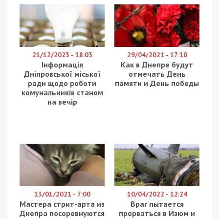
У понеділок, 7 жовтня 2024 року, знову під ударом
російських окупантів був Нікопольський район
Дніпропетровщини. Ворог бив по Нікополю,
Марганцю та Покровській громаді. Про це
повідомляє
49000
з посиланням на очільника
Дніпропетровської ОВА Сергія Лисака.
“Знову під ударом ворога була Нікопольщина.
Переважно окупанти цілили дронами-камікадзе.
Обстрілювали й з артилерії. Загалом протягом дня
район пережив 10 атак.
Неспокійно було у самому Нікополі, Марганці та