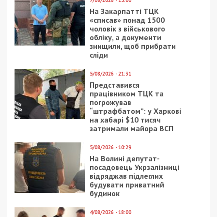
Предыдущая статья:
На Львівщині прикордонник за гроші
допомагав “ухилянтам” потрапити до ЄС
Следующая статья:
На Хмельниччині в обласному управлінні
Держпродспоживслужби налагодили
корупційну “схему”
СУСПІЛЬСТВО