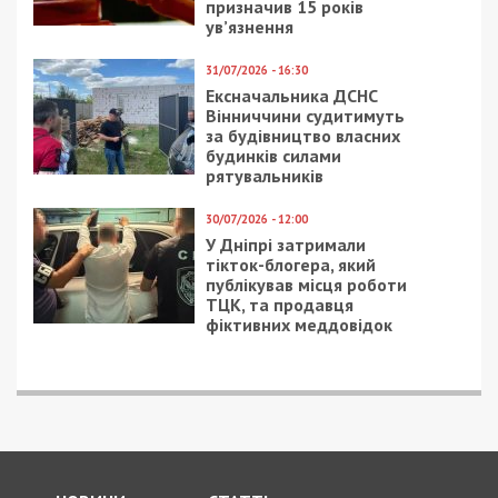
Кіровоградщині
засудили агента ФСБ