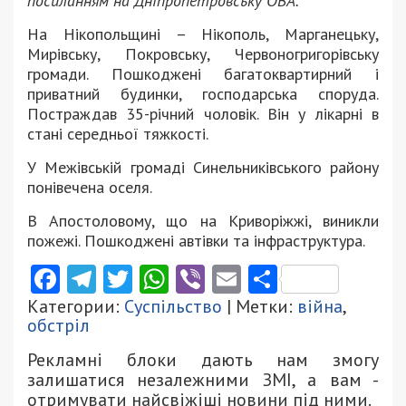
посиланням на Дніпропетровську ОВА.
На Нікопольщині – Нікополь, Марганецьку,
Мирівську, Покровську, Червоногригорівську
громади. Пошкоджені багатоквартирний і
приватний будинки, господарська споруда.
Постраждав 35-річний чоловік. Він у лікарні в
стані середньої тяжкості.
У Межівській громаді Синельниківського району
понівечена оселя.
В Апостоловому, що на Криворіжжі, виникли
пожежі. Пошкоджені автівки та інфраструктура.
Facebook
Telegram
Twitter
WhatsApp
Viber
Email
Поділити
Категории:
Суспільство
| Метки:
війна
,
обстріл
Рекламні блоки дають нам змогу
залишатися незалежними ЗМІ, а вам -
отримувати найсвіжіші новини під ними.