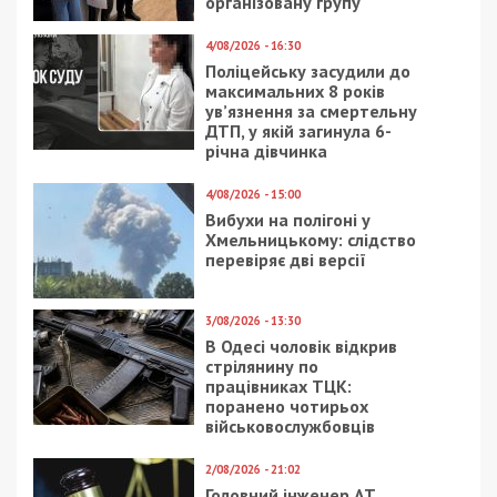
Приєднатися
Читайте також
Предыдущая статья:
П’ятеро людей постраждало внаслідок
російських атак на Дніпропетровщині
Следующая статья:
Три райони Дніпропетровщини атакував
ворог: поранено чоловіка
СУСПІЛЬСТВО