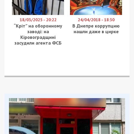
з посиланням на поліцію Києва.
Після нічного російського ракетного удару по
Києву в провулку Хорива були пошкоджені
житлові будинки. Через потужну вибухову хвилю
у квартирах повилітали вікна та двері, а
мешканці змушені були терміново спускатися до
укриттів.
Саме в цей момент 29-річний чоловік вирішив
скористатися ситуацією. За
інформацією правоохоронців, він проникав до
пошкоджених помешкань та викрадав особисті
речі власників.
Про один із таких випадків до поліції
повідомила місцева жителька, яка виявила
зникнення майна після повернення додому. Після
звернення потерпілої правоохоронці швидко
встановили місцеперебування підозрюваного.
Чоловіка затримали безпосередньо в одній із