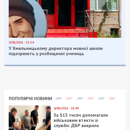
квартир, де він намагався здійснити чергову
крадіжку. Як з’ясувалося, затриманий уже
перебував у розшуку за вчинення майнового
злочину в іншому регіоні України.
Наразі з підозрюваним працюють слідчі,
вирішується питання щодо оголошення йому
підозри та обрання запобіжного заходу.
Facebook
Telegram
Twitter
WhatsApp
Viber
Email
Поділити
Категории:
Головне за день
| Метки:
мародер
,
полиция
Рекламні блоки дають нам змогу
залишатися незалежними ЗМІ, а вам -
отримувати найсвіжіші новини під ними.
Приєднуйтесь також до 49000 в Google News. Слідкуйте
за останніми новинами!