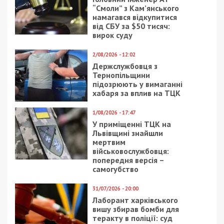
23/02/2017 - 15:10
1/08/2020 - 17:00
Студент-юрист
В Днепре нашли три
выиграл суд у ДНУ им.
разложившихся трупа
Олеся Гончара
подростков
18/03/2025 - 20:22
24/04/2018 - 18:30
“Кріт” на оборонному
В Днепре коррупцию
заводі: на
нашли даже в цирке