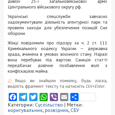
дивізії 25-ї загальновійськової армії
Центрального військового округу рф.
Українські спецслужби завчасно
задокументували діяльність агентурної пари та
провели заходи для убезпечення позицій Сил
оборони.
Жінці повідомили про підозру за ч. 2 ст. 111
Кримінального кодексу України — державна
зрада, вчинена в умовах воєнного стану. Наразі
вона перебуває під вартою. Санкція статті
передбачає довічне позбавлення волі з
конфіскацією майна.
Якщо ви знайшли помилку, будь ласка,
виділіть фрагмент тексту та натисніть
Ctrl+Enter
.
Facebook
Telegram
Twitter
WhatsApp
Viber
Email
Поділити
Категории:
Суспільство
| Метки:
коригувальник
,
розвідник
,
СБУ