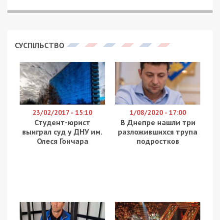
49000.COM.UA
У Києві поліцейські оперативно затримали
чоловіка, який скористався наслідками нічної
атаки рф для скоєння крадіжок у пошкоджених
будинках Подільського району. Зловмисник
проникав до квартир мешканців, доки ті
перебували в укриттях. Про це повідомляє
49000