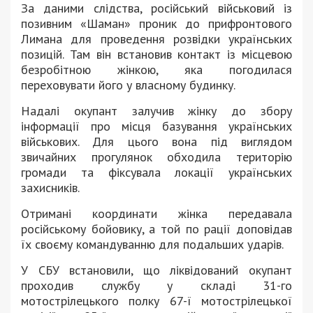
За даними слідства, російський військовий із
позивним «Шаман» проник до прифронтового
Лимана для проведення розвідки українських
позицій. Там він встановив контакт із місцевою
безробітною жінкою, яка погодилася
переховувати його у власному будинку.
Надалі окупант залучив жінку до збору
інформації про місця базування українських
військових. Для цього вона під виглядом
звичайних прогулянок обходила територію
громади та фіксувала локації українських
захисників.
Отримані координати жінка передавала
російському бойовику, а той по рації доповідав
їх своєму командуванню для подальших ударів.
У СБУ встановили, що ліквідований окупант
проходив службу у складі 31-го
мотострілецького полку 67-ї мотострілецької