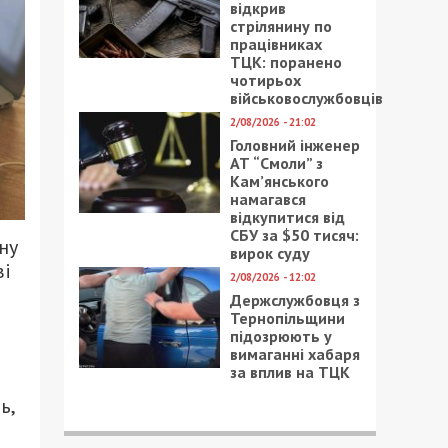
відкрив
стрілянину по
працівниках
ТЦК: поранено
чотирьох
військовослужбовців
2/08/2026 - 21:02
Головний інженер
АТ “Смоли” з
Кам’янського
намагався
відкупитися від
СБУ за $50 тисяч:
ну
вирок суду
ві
2/08/2026 - 12:02
Держслужбовця з
Тернопільщини
підозрюють у
вимаганні хабаря
за вплив на ТЦК
ь,