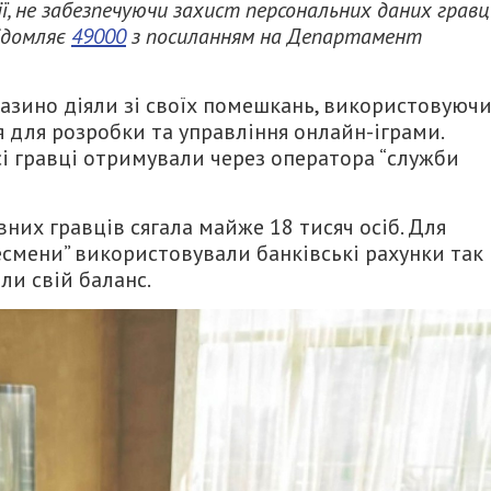
зії, не забезпечуючи захист персональних даних гравц
відомляє
49000
з посиланням на Департамент
казино діяли зі своїх помешкань, використовуюч
 для розробки та управління онлайн-іграми.
сі гравці отримували через оператора “служби
них гравців сягала майже 18 тисяч осіб. Для
есмени” використовували банківські рахунки так
ли свій баланс.