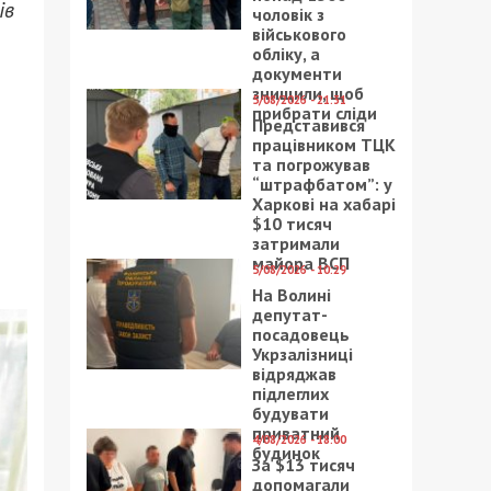
ів
чоловік з
військового
обліку, а
документи
знищили, щоб
и
5/08/2026 - 21:31
прибрати сліди
Представився
працівником ТЦК
та погрожував
“штрафбатом”: у
Харкові на хабарі
$10 тисяч
затримали
майора ВСП
5/08/2026 - 10:29
На Волині
депутат-
посадовець
Укрзалізниці
відряджав
підлеглих
будувати
приватний
4/08/2026 - 18:00
будинок
За $13 тисяч
допомагали