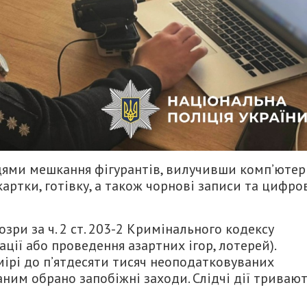
цями мешкання фігурантів, вилучивши комп’ютер
картки, готівку, а також чорнові записи та цифро
зри за ч. 2 ст. 203-2 Кримінального кодексу
ації або проведення азартних ігор, лотерей).
мірі до п’ятдесяти тисяч неоподатковуваних
ним обрано запобіжні заходи. Слідчі дії тривают