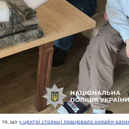
 те, що
у центрі столиці працювало онлайн-кази