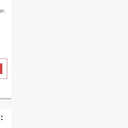
er
.
: