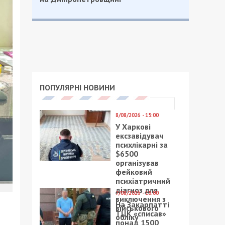
ПОПУЛЯРНІ НОВИНИ
8/08/2026 - 15:00
У Харкові
ексзавідувач
психлікарні за
$6500
організував
фейковий
психіатричний
діагноз для
7/08/2026 - 15:00
виключення з
На Закарпатті
військового
ТЦК «списав»
обліку
понад 1500