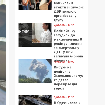
військовим
втекти зі служби:
ДБР викрило
організовану
групу
4/08/2026 - 16:30
Поліцейську
засудили до
максимальних 8
років ув’язнення
за смертельну
ДТП, у якій
загинула 6-річна
дівчинка
4/08/2026 - 15:00
Вибухи на
полігоні у
Хмельницькому:
слідство
перевіряє дві
версії
3/08/2026 - 13:30
В Одесі чоловік