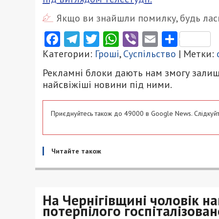
Якщо ви знайшли помилку, будь ласк
Facebook
Telegram
Twitter
WhatsApp
Viber
Email
Поділ
Категории:
Гроші
,
Суспільство
| Метки:
Рекламні блоки дають нам змогу залиш
найсвіжіші новини під ними.
Приєднуйтесь також до 49000 в Google News. Слідкуйт
Читайте також
На Чернігівщині чоловік на
потерпілого госпіталізован