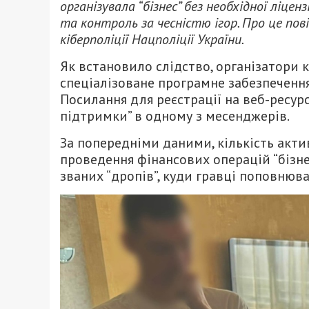
організувала “бізнес” без необхідної ліцен
та контроль за чесністю ігор. Про це по
кіберполіції Нацполіції України.
Як встановило слідство, організатори 
спеціалізоване програмне забезпечення
Посилання для реєстрації на веб-ресур
підтримки” в одному з месенджерів.
За попередніми даними, кількість актив
проведення фінансових операцій “бізн
званих “дропів”, куди гравці поповнюва