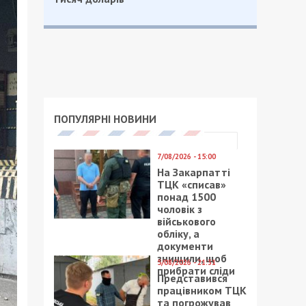
ПОПУЛЯРНІ НОВИНИ
7/08/2026 - 15:00
На Закарпатті
ТЦК «списав»
понад 1500
чоловік з
військового
обліку, а
документи
знищили, щоб
5/08/2026 - 21:31
прибрати сліди
Представився
працівником ТЦК
та погрожував