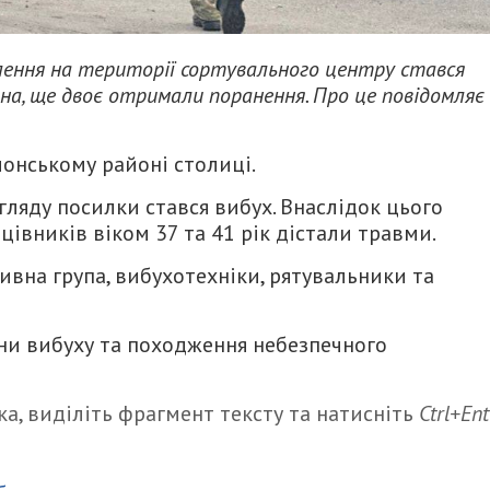
влення на території сортувального центру стався
ина, ще двоє отримали поранення. Про це повідомляє
лонському районі столиці.
гляду посилки стався вибух. Внаслідок цього
цівників віком 37 та 41 рік дістали травми.
ивна група, вибухотехніки, рятувальники та
и вибуху та походження небезпечного
а, виділіть фрагмент тексту та натисніть
Ctrl+Ent
итися