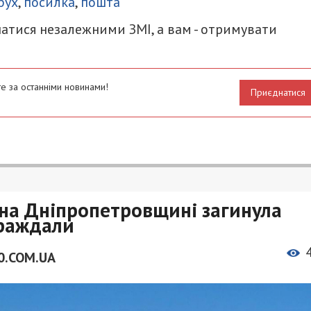
бух
,
посилка
,
пошта
атися незалежними ЗМІ, а вам - отримувати
е за останніми новинами!
Приєднатися
 на Дніпропетровщині загинула
траждали
0.COM.UA