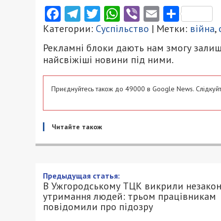
Facebook
Telegram
Twitter
WhatsApp
Viber
Email
Поділ
Категории:
Суспільство
| Метки:
війна
,
Рекламні блоки дають нам змогу залиш
найсвіжіші новини під ними.
Приєднуйтесь також до 49000 в Google News. Слідкуйт
Читайте також
Предыдущая статья:
В Ужгородському ТЦК викрили незако
утримання людей: трьом працівникам
повідомили про підозру