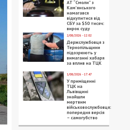
АТ “Смоли” з
Кам’янського
намагався
відкупитися від
СБУ за $50 тисяч:
вирок суду
2/08/2026 - 12:02
Держслужбовця з
Тернопільщини
підозрюють у
вимаганні хабаря
за вплив на ТЦК
1/08/2026 - 17:47
У приміщенні
ТЦК на
Львівщині
знайшли
мертвим
військовослужбовця:
попередня версія
– самогубство