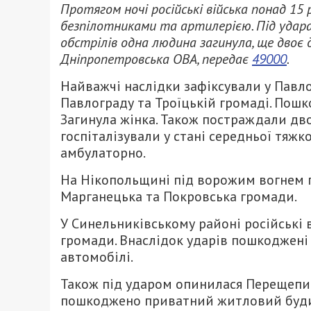
Протягом ночі російські війська понад 1
безпілотниками та артилерією. Під удара
обстрілів одна людина загинула, ще двоє 
Дніпропетровська ОВА, передає
49000
.
Найважчі наслідки зафіксували у Павло
Павлограду та Троїцькій громаді. Пош
Загинула жінка. Також постраждали дво
госпіталізували у стані середньої тяжк
амбулаторно.
На Нікопольщині під ворожим вогнем п
Марганецька та Покровська громади.
У Синельниківському районі російські 
громади. Внаслідок ударів пошкоджені 
автомобілі.
Також під ударом опинилася Перещепин
пошкоджено приватний житловий буд