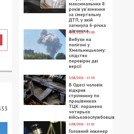
максимальних 8
років ув’язнення
за смертельну
ДТП, у якій
загинула 6-річна
дівчинка
4/08/2026 - 15:00
Вибухи на
полігоні у
Хмельницькому:
слідство
перевіряє дві
версії
3/08/2026 - 13:30
В Одесі чоловік
відкрив
стрілянину по
працівниках
ТЦК: поранено
433
чотирьох
військовослужбовців
2/08/2026 - 21:02
Головний інженер