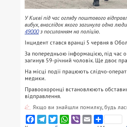
У Києві під час огляду поштового відпра
вибух, внаслідок якого загинула одна люд
49000
з посиланням на поліцію.
Інцидент стався вранці 5 червня в Обо
За попередньою інформацією, під час о
загинув 59-річний чоловік. Ще двоє пра
На місці події працюють слідчо-операт
медики.
Правоохоронці встановлюють обставин
відправлення.
Якщо ви знайшли помилку, будь ласк
Facebook
Telegram
Twitter
WhatsApp
Viber
Email
Поділ