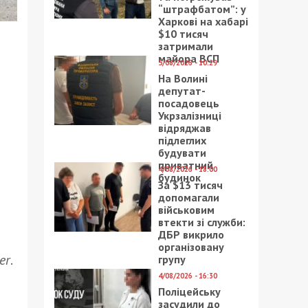
“штрафбатом”: у
Харкові на хабарі
$10 тисяч
затримали
майора ВСП
5/08/2026 - 10:29
На Волині
депутат-
посадовець
Укрзалізниці
відряджав
підлеглих
будувати
приватний
4/08/2026 - 18:00
будинок
За $13 тисяч
допомагали
військовим
втекти зі служби:
ДБР викрило
організовану
er
.
групу
4/08/2026 - 16:30
Поліцейську
засудили до