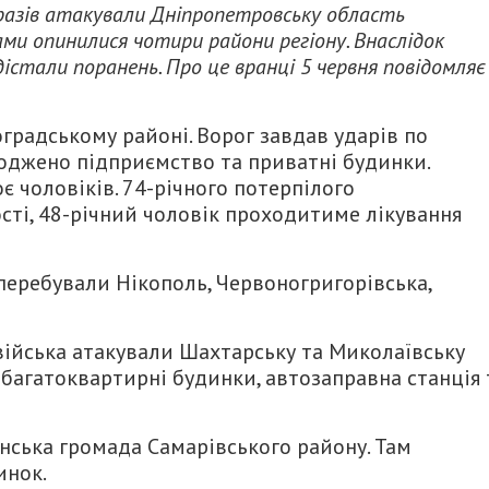
5 разів атакували Дніпропетровську область
ми опинилися чотири райони регіону. Внаслідок
дістали поранень. Про це вранці 5 червня повідомляє
градському районі. Ворог завдав ударів по
коджено підприємство та приватні будинки.
є чоловіків. 74-річного потерпілого
ості, 48-річний чоловік проходитиме лікування
еребували Нікополь, Червоногригорівська,
війська атакували Шахтарську та Миколаївську
багатоквартирні будинки, автозаправна станція 
ська громада Самарівського району. Там
инок.