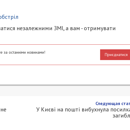
итися
обстріл
атися незалежними ЗМІ, а вам - отримувати
е за останніми новинами!
Приєднатися
Следующая стат
нне
У Києві на пошті вибухнула посилка
загиб