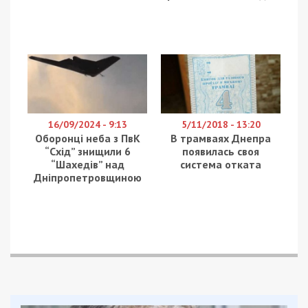
повномасштабної війни. Заповнюваність вакансій
у комунальних підприємствах ще у 2016-18
роках
становила 50-55%
.
Нестача робітників з обслуговування,
експлуатації обладнання та машин оцінюється у
18%. Йдеться про такі професії:
водії;
машиністи; трактористи;
кранівники.
Дефіцит працівників сфери торгівлі та послуг
оцінюється в 15%. Йдеться про такі професії:
продавці;
кухарі;
бармени;
баристи;
офіціанти;