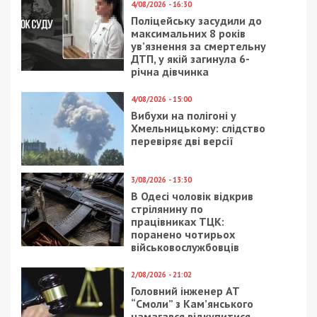
“Схід” знищили 6
появилась своя
“Шахедів” над
система отката
Дніпропетровщиною