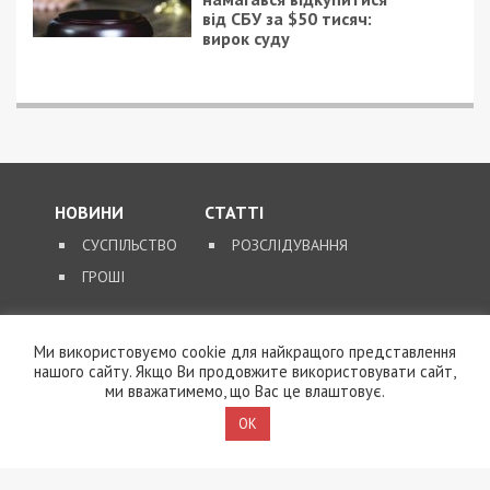
9/08/2026 - 11:57
Справа “ПриватБанку”: Ігоря Коломойського та його
спільників судитимуть за заволодіння 9,2 млрд грн
ПОПУЛЯРНІ НОВИНИ
8/08/2026 - 21:00
На Буковині чоловік
Ми використовуємо cookie для найкращого представлення
поранив двох
нашого сайту. Якщо Ви продовжите використовувати сайт,
поліцейських під час
ми вважатимемо, що Вас це влаштовує.
обшуку та 11 днів
OK
переховувався у лісі
8/08/2026 - 15:00