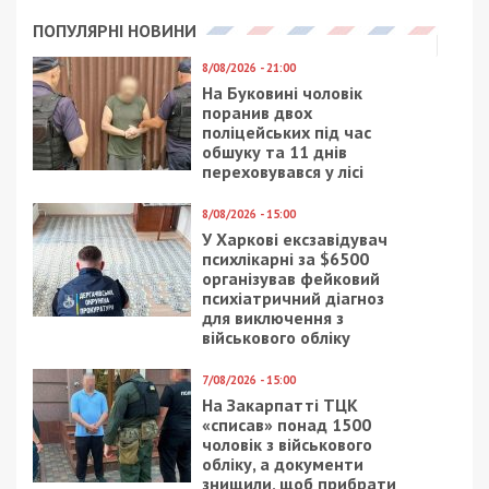
Приєднатися
Читайте також
Предыдущая статья:
У МОЗ зробили заяву щодо реальної
ситуації із захворюваністю гепатитом А у
Дніпропетровській області
Следующая статья:
Міська рада інформує: яка ситуація зі
світлом та водою на вечір 6 листопада
СУСПІЛЬСТВО