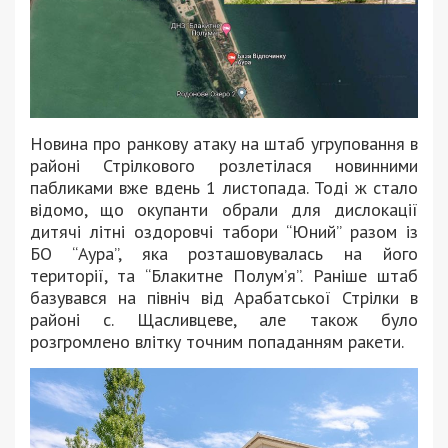
Новина про ранкову атаку на штаб угруповання в
районі Стрілкового розлетілася новинними
пабликами вже вдень 1 листопада. Тоді ж стало
відомо, що окупанти обрали для дислокації
дитячі літні оздоровчі табори “Юний” разом із
БО “Аура”, яка розташовувалась на його
території, та “Блакитне Полум’я”. Раніше штаб
базувався на північ від Арабатської Стрілки в
районі с. Щасливцеве, але також було
розгромлено влітку точним попаданням ракети.