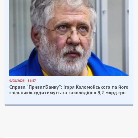
охоронці.
У категоріях вчитель, вихователь, фармацевт,
лікар загальної практики – сімейний лікар,
інженер, практичний психолог дефіцит
очікується на рівні 14%. Хоча якщо брати віковий
ценз нинішніх працівників, то ситуація набагато
гірша.
За матеріалами
OBOZ.UA
Facebook
Telegram
Twitter
WhatsApp
Viber
Email
Поділити
Категории:
Суспільство
Рекламні блоки дають нам змогу
залишатися незалежними ЗМІ, а вам -
отримувати найсвіжіші новини під ними.
Приєднуйтесь також до 49000 в Google News. Слідкуйте
за останніми новинами!