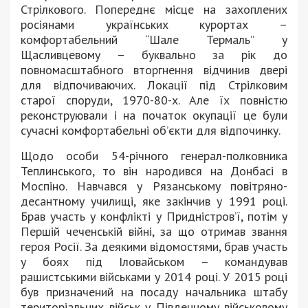
Стрілкового. Попереднє місце на захоплених
росіянами українських курортах –
комфортабельний “Шале Термаль” у
Щасливцевому – буквально за рік до
повномасштабного вторгнення відчинив двері
для відпочиваючих. Локації під Стрілковим
старої споруди, 1970-80-х. Але їх повністю
реконструювали і на початок окупації це були
сучасні комфортабельні об’єкти для відпочинку.
Щодо особи 54-річного генерал-полковника
Теплинського, то він народився на Донбасі в
Моспіно. Навчався у Рязанському повітряно-
десантному училищі, яке закінчив у 1991 році.
Брав участь у конфлікті у Придністров’ї, потім у
Першій чеченській війні, за що отримав звання
героя Росії. За деякими відомостями, брав участь
у боях під Іловайськом – командував
рашистськими військами у 2014 році. У 2015 році
був призначений на посаду начальника штабу
територіальних військ у Південному військовому