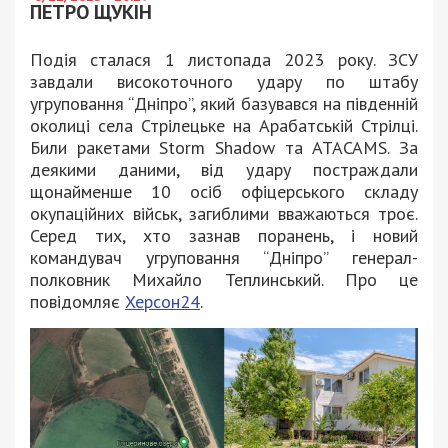
ПЕТРО ЩУКІН
Подія сталася 1 листопада 2023 року. ЗСУ
завдали високоточного удару по штабу
угруповання “Дніпро”, який базувався на південній
околиці села Стрілецьке на Арабатській Стрілці.
Били ракетами Storm Shadow та ATACAMS. За
деякими даними, від удару постраждали
щонайменше 10 осіб офіцерського складу
окупаційних військ, загиблими вважаються троє.
Серед тих, хто зазнав поранень, і новий
командувач угруповання “Дніпро” генерал-
полковник Михайло Теплинський. Про це
повідомляє
Херсон24
.