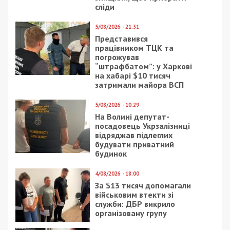
26/07/2018 - 16:02
20/01/2021 - 14:00
Европейская площадь
На Днепропетровщине
в Днепре стала
мать убила
предметом судебных
четырехмесячного
разбирательств: видео
ребенка из-за
громкого плача: видео
16/09/2024 - 9:13
5/11/2018 - 13:20
Оборонці неба з ПвК
В трамваях Днепра