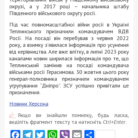
окрузі, а у 2017 році – начальника штабу
Південного військового округу росії.
Під час повномасштабної війни росії в Україні
Теплинського призначили командувачем ВДВ
Росії. На посаді він перебував з червня 2022
року, а взимку з’явилася інформація про усунення
від керівництва. Але вже влітку, в липні 2023 року
каналами новин ширилася інформація про те, що
Теплинський замінив на посаді командувача
військами росії Герасимова. 30 жовтня цього року
генерал-полковника призначили командувачем
угрупування “Дніпро”. ЗСУ успішно привітали це
призначення.
Новини
Херсона
Якщо ви знайшли помилку, будь ласка,
виділіть фрагмент тексту та натисніть
Ctrl+Enter
.
Facebook
Telegram
Twitter
WhatsApp
Viber
Email
Поділити