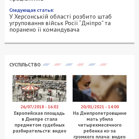
6/11/2023 - 16:14
ПЕТРО ЩУКІН - СПЕЦИАЛЬНО ДЛЯ
915
49000.COM.UA
В Україні зі зростанням кількості вакансій
поступово загострюється дефіцит кадрів за
окремими професіями
. Через значні обсяги
міграції населення за кордон ринок праці вже
найближчим часом зіткнеться з гострим
дефіцитом робочої сили.
Найбільше не вистачатиме кваліфікованих
робітників з інструментом – 21%. Йдеться про
професії від швачки та маляра до
електромонтера та слюсаря з ремонту колісних
транспортних засобів, повідомляє
Державний
центр зайнятості
.
При цьому дефіцит таких фахівців роботодавці
відчували ще задовго до початку