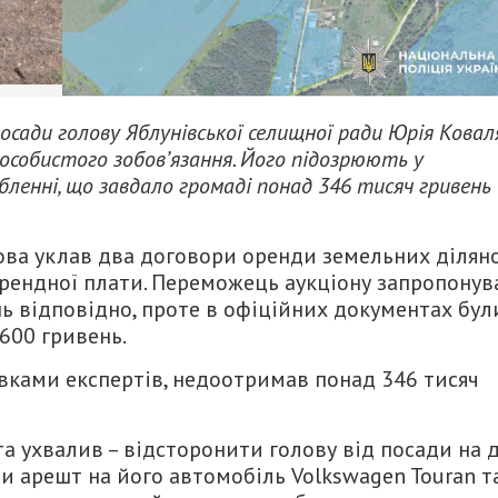
посади голову Яблунівської селищної ради Юрія Ковал
 особистого зобов’язання. Його підозрюють у
ленні, що завдало громаді понад 346 тисяч гривень
лова уклав два договори оренди земельних діляно
орендної плати. Переможець аукціону запропонув
нь відповідно, проте в офіційних документах бул
 600 гривень.
овками експертів, недоотримав понад 346 тисяч
а ухвалив – відсторонити голову від посади на 
ти арешт на його автомобіль Volkswagen Touran т