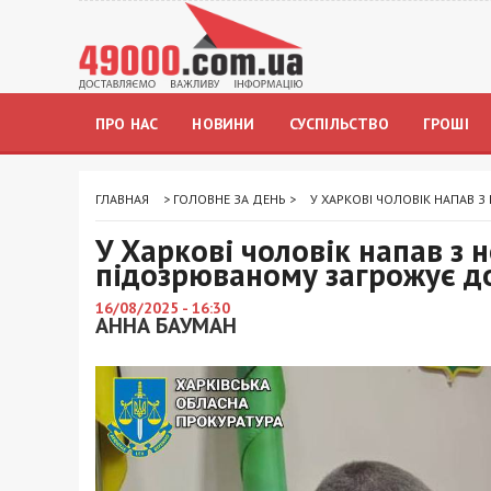
ПРО НАС
НОВИНИ
СУСПІЛЬСТВО
ГРОШІ
ГЛАВНАЯ
>
ГОЛОВНЕ ЗА ДЕНЬ
>
У ХАРКОВІ ЧОЛОВІК НАПАВ 
У Харкові чоловік напав з 
підозрюваному загрожує д
16/08/2025 - 16:30
АННА БАУМАН