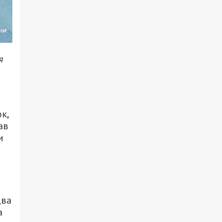
я
к,
ав
и
два
а