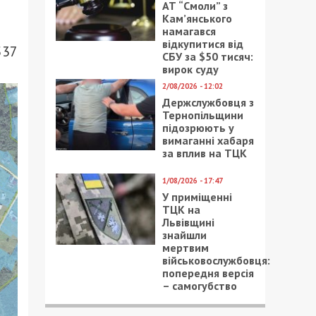
АТ “Смоли” з
Кам’янського
намагався
відкупитися від
537
СБУ за $50 тисяч:
вирок суду
2/08/2026 - 12:02
Держслужбовця з
Тернопільщини
підозрюють у
вимаганні хабаря
за вплив на ТЦК
1/08/2026 - 17:47
У приміщенні
ТЦК на
Львівщині
знайшли
мертвим
військовослужбовця:
попередня версія
– самогубство