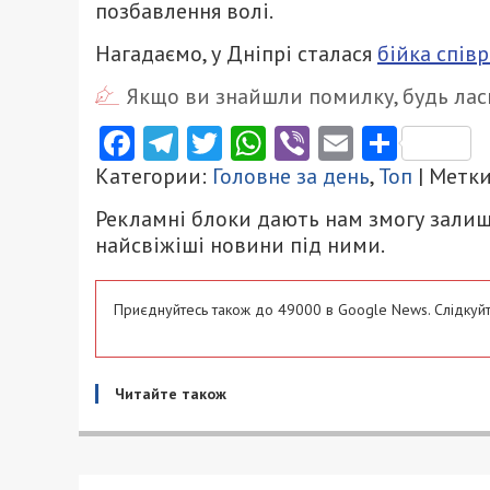
позбавлення волі.
Нагадаємо, у Дніпрі сталася
бійка спів
Якщо ви знайшли помилку, будь ласк
Facebook
Telegram
Twitter
WhatsApp
Viber
Email
Поділ
Категории:
Головне за день
,
Топ
| Метк
Рекламні блоки дають нам змогу залиш
найсвіжіші новини під ними.
Приєднуйтесь також до 49000 в Google News. Слідкуйт
Читайте також