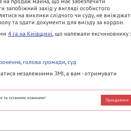
на на продаж майна, що має забезпечити
и запобіжний захід у вигляді особистого
влятися на виклики слідчого чи суду, не виїжджат
олу та здати документи для виїзду за кордон.
ими
4 га на Київщині
, що належали ексчиновнику 
итися
ронення
,
голова громади
,
суд
атися незалежними ЗМІ, а вам - отримувати
е за останніми новинами!
Приєднатися