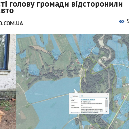
сті голову громади відсторонили
авто
0.COM.UA