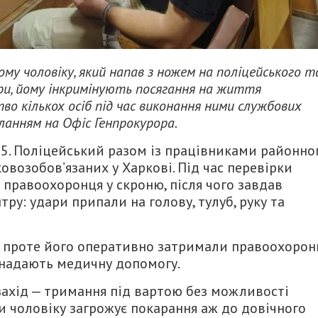
ому чоловіку, який напав з ножем на поліцейського т
ри, йому інкримінують посягання на життя
во кількох осіб під час виконання ними службових
ланням на Офіс Генпрокурора.
15. Поліцейський разом із працівниками районно
возобов’язаних у Харкові. Під час перевірки
 правоохоронця у скроню, після чого завдав
ру: удари припали на голову, тулуб, руку та
, проте його оперативно затримали правоохоронц
м надають медичну допомогу.
ахід — тримання під вартою без можливості
ни чоловіку загрожує покарання аж до довічного