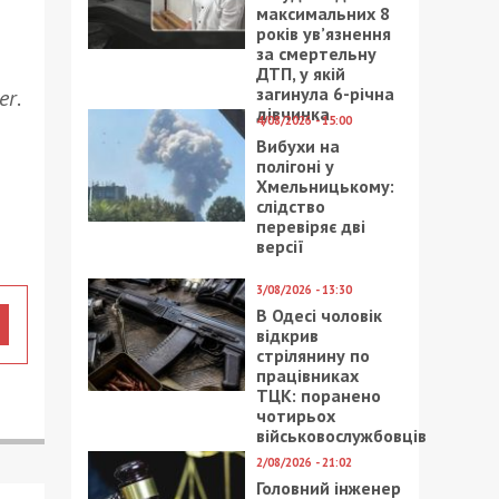
максимальних 8
років ув’язнення
за смертельну
ДТП, у якій
загинула 6-річна
er
.
дівчинка
4/08/2026 - 15:00
Вибухи на
полігоні у
Хмельницькому:
слідство
перевіряє дві
версії
3/08/2026 - 13:30
В Одесі чоловік
відкрив
стрілянину по
працівниках
ТЦК: поранено
чотирьох
військовослужбовців
2/08/2026 - 21:02
Головний інженер