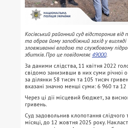
Косівський районний суд відсторонив від 
та обрав йому запобіжний захід у вигляді
зловживанні владою та службовому підроб
збитків. Про це повідомляє
49000
.
За даними слідства, 11 квітня 2022 го
свідомо занизивши в них суми річної 
за ділянки 58 тисяч та 105 тисяч гриве
вказані значно менші суми: 6 960 та 12
Через ці дії місцевий бюджет, за висн
гривень.
Суд задовольнив клопотання слідчого т
місяці, до 12 жовтня 2025 року. Наклас