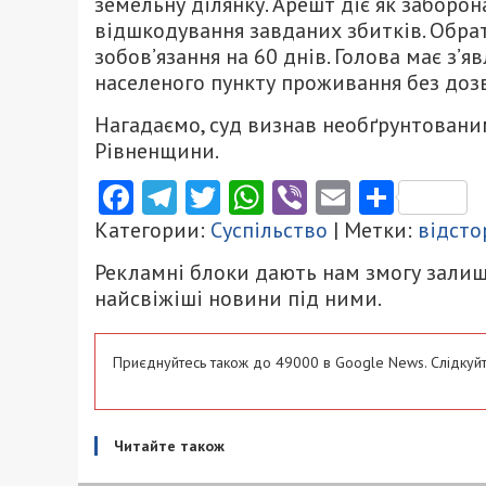
земельну ділянку. Арешт діє як заборо
відшкодування завданих збитків. Обрат
зобов’язання на 60 днів. Голова має з’я
населеного пункту проживання без дозв
Нагадаємо, суд визнав необґрунтован
Рівненщини.
Facebook
Telegram
Twitter
WhatsApp
Viber
Email
Поділ
Категории:
Суспільство
| Метки:
відсто
Рекламні блоки дають нам змогу залиш
найсвіжіші новини під ними.
Приєднуйтесь також до 49000 в Google News. Слідкуйт
Читайте також