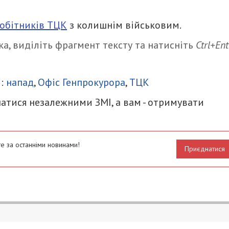
робітників ТЦК
з колишнім військовим.
а, виділіть фрагмент тексту та натисніть
Ctrl+Ent
итися
и:
напад
,
Офіс Генпрокурора
,
ТЦК
атися незалежними ЗМІ, а вам - отримувати
е за останніми новинами!
Приєднатися