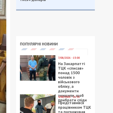
ПОПУЛЯРНІ НОВИНИ
7/08/2026 - 15:00
На Закарпатті
ТЦК «списав»
понад 1500
чоловік з
військового
обліку, а
документи
знищили, щоб
5/08/2026 - 21:31
прибрати сліди
Представився
працівником ТЦК
та погрожував