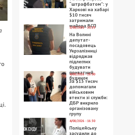
“штрафбатом”: у
Харкові на хабарі
$10 тисяч
затримали
майора ВСП
5/08/2026 - 10:29
а
На Волині
депутат-
посадовець
Укрзалізниці
відряджав
підлеглих
го
будувати
приватний
4/08/2026 - 18:00
будинок
За $13 тисяч
допомагали
військовим
втекти зі служби:
ДБР викрило
і.
організовану
групу
4/08/2026 - 16:30
Поліцейську
засудили до