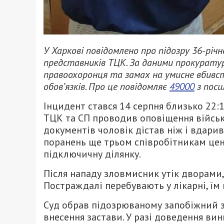
У Харкові повідомлено про підозру 36-річн
представників ТЦК. За даними прокурату
правоохоронця та замах на умисне вбивст
обов’язків. Про це повідомляє
49000
з поси
Інцидент стався 14 серпня близько 22:
ТЦК та СП проводив оповіщення військо
документів чоловік дістав ніж і вдарив
поранень ще трьом співробітникам цент
підключичну ділянку.
Після нападу зловмисник утік дворами
Постраждалі перебувають у лікарні, ї
Суд обрав підозрюваному запобіжний з
внесення застави. У разі доведення ви