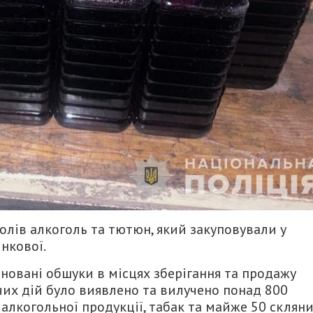
олів алкоголь та тютюн, який закуповували у
нкової.
новані обшуки в місцях зберігання та продажу
дчих дій було виявлено та вилучено понад 800
алкогольної продукції, табак та майже 50 склян