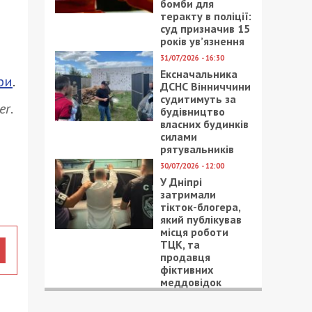
бомби для
теракту в поліції:
суд призначив 15
років ув’язнення
31/07/2026 - 16:30
Ексначальника
ри
.
ДСНС Вінниччини
судитимуть за
er
.
будівництво
власних будинків
силами
рятувальників
30/07/2026 - 12:00
У Дніпрі
затримали
тікток-блогера,
який публікував
місця роботи
ТЦК, та
продавця
фіктивних
меддовідок