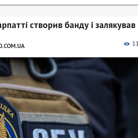
рпатті створив банду і залякував
1
0.COM.UA