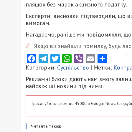
пляшок без марок акцизного податку.
Експертні висновки підтвердили, що в
вимогам.
Нагадаємо, раніше ми повідомляли, що
Якщо ви знайшли помилку, будь ласк
Facebook
Telegram
Twitter
WhatsApp
Viber
Email
Поділ
Категории:
Суспільство
| Метки:
Контр
Рекламні блоки дають нам змогу залиш
найсвіжіші новини під ними.
Приєднуйтесь також до 49000 в Google News. Слідкуйт
Читайте також