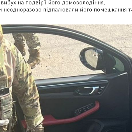
вибух на подвір’ї його домоволодіння,
им неодноразово підпалювали його помешкання т