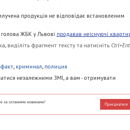
илучена продукція не відповідає встановленим
 голова ЖБК у Львові
продавав неіснуючі кварти
а, виділіть фрагмент тексту та натисніть
Ctrl+Ent
итися
афакт
,
криминал
,
полиция
атися незалежними ЗМІ, а вам - отримувати
е за останніми новинами!
Приєднатися