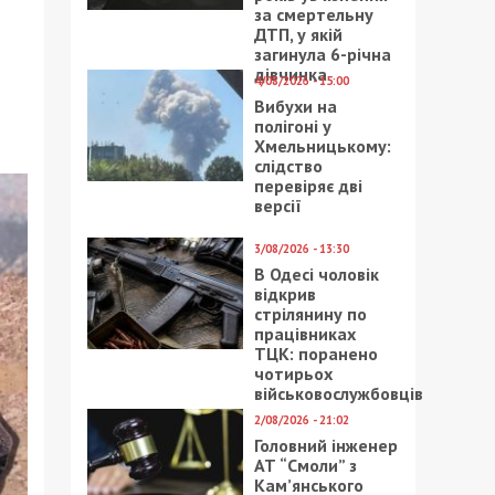
за смертельну
ДТП, у якій
загинула 6-річна
дівчинка
4/08/2026 - 15:00
Вибухи на
полігоні у
Хмельницькому:
слідство
перевіряє дві
версії
3/08/2026 - 13:30
В Одесі чоловік
відкрив
стрілянину по
працівниках
ТЦК: поранено
чотирьох
військовослужбовців
2/08/2026 - 21:02
Головний інженер
АТ “Смоли” з
Кам’янського