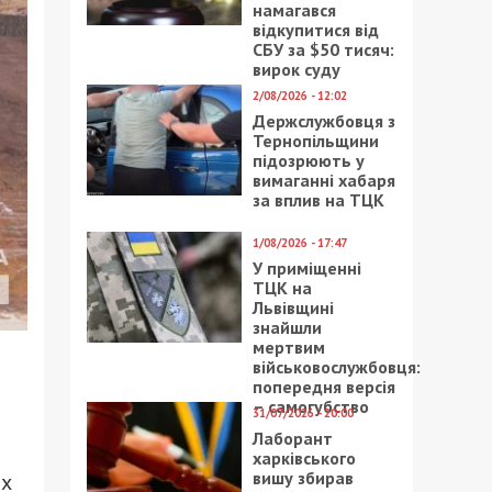
намагався
відкупитися від
СБУ за $50 тисяч:
вирок суду
2/08/2026 - 12:02
Держслужбовця з
Тернопільщини
підозрюють у
вимаганні хабаря
за вплив на ТЦК
1/08/2026 - 17:47
У приміщенні
ТЦК на
Львівщині
знайшли
мертвим
військовослужбовця:
попередня версія
– самогубство
31/07/2026 - 20:00
Лаборант
харківського
вишу збирав
их