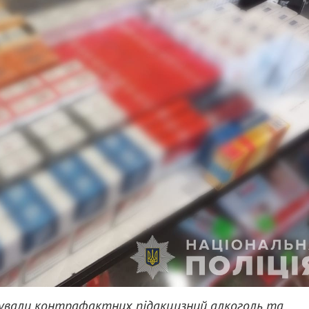
овували контрафактних підакцизний алкоголь та