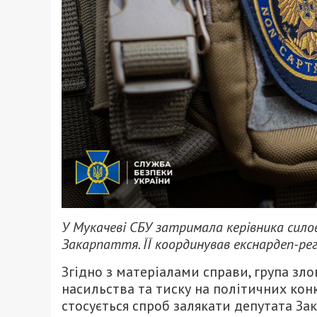
У Мукачеві СБУ затримала керівника сило
Закарпаття. ЇЇ координував екснардеп-рег
Згідно з матеріалами справи, група зло
насильства та тиску на політичних кон
стосується спроб залякати депутата Зак