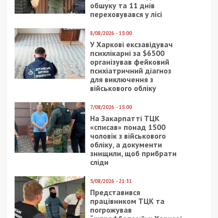
обшуку та 11 днів
переховувався у лісі
8/08/2026 - 15:00
У Харкові ексзавідувач
психлікарні за $6500
організував фейковий
психіатричний діагноз
для виключення з
військового обліку
7/08/2026 - 15:00
На Закарпатті ТЦК
«списав» понад 1500
чоловік з військового
обліку, а документи
знищили, щоб прибрати
сліди
5/08/2026 - 21:31
Представився
працівником ТЦК та
погрожував