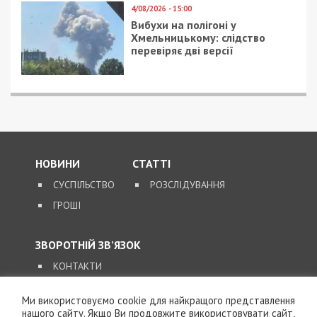
4/08/2026 - 15:00
Вибухи на полігоні у
Хмельницькому: слідство
перевіряє дві версії
НОВИНИ
СТАТТІ
СУСПІЛЬСТВО
РОЗСЛІДУВАННЯ
ГРОШІ
ЗВОРОТНІЙ ЗВ’ЯЗОК
КОНТАКТИ
Ми використовуємо cookie для найкращого представлення
SUPPORT@49000.COM.UA
нашого сайту. Якщо Ви продовжите використовувати сайт,