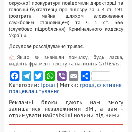
окружної прокуратури повідомили директорці та
головній бухгалтерці про підозру за ч. 4 ст. 191
(розтрата майна шляхом зловживання
службовим становищем) та ч. 1 ст. 366
(службове підроблення) Кримінального кодексу
України.
Досудове розслідування триває.
Якщо ви знайшли помилку, будь ласка,
виділіть фрагмент тексту та натисніть
Ctrl+Enter
.
Facebook
Telegram
Twitter
WhatsApp
Viber
Email
Поділити
Категории:
Гроші
| Метки:
гроші
,
фіктивне
працевлаштування
Рекламні блоки дають нам змогу
залишатися незалежними ЗМІ, а вам -
отримувати найсвіжіші новини під ними.