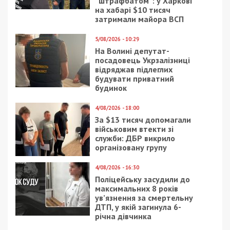
“штрафбатом”: у Харкові
на хабарі $10 тисяч
затримали майора ВСП
5/08/2026 - 10:29
На Волині депутат-
посадовець Укрзалізниці
відряджав підлеглих
будувати приватний
будинок
4/08/2026 - 18:00
За $13 тисяч допомагали
військовим втекти зі
служби: ДБР викрило
організовану групу
4/08/2026 - 16:30
Поліцейську засудили до
максимальних 8 років
ув’язнення за смертельну
ДТП, у якій загинула 6-
річна дівчинка