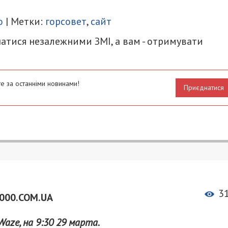
итися
о
| Метки:
горсовет
,
сайт
атися незалежними ЗМІ, а вам - отримувати
е за останніми новинами!
Приєднатися
3
000.COM.UA
aze, на 9:30 29 марта.