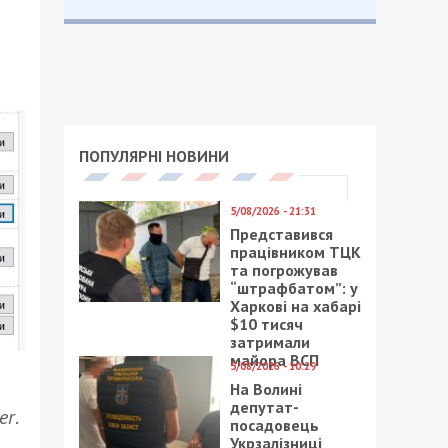
ПОПУЛЯРНІ НОВИНИ
5/08/2026 - 21:31
Представився
працівником ТЦК
та погрожував
“штрафбатом”: у
Харкові на хабарі
$10 тисяч
затримали
майора ВСП
5/08/2026 - 10:29
На Волині
депутат-
er
.
посадовець
Укрзалізниці