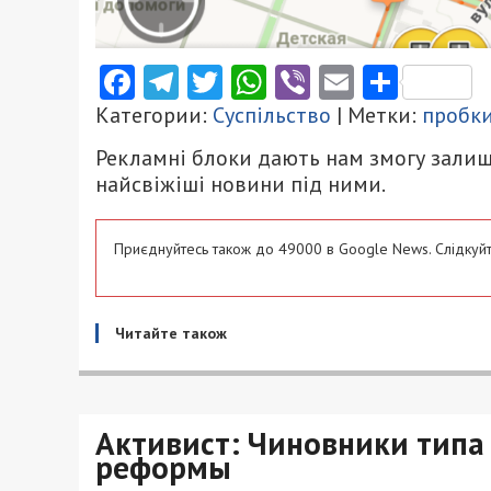
Facebook
Telegram
Twitter
WhatsApp
Viber
Email
Поділ
Категории:
Суспільство
| Метки:
пробк
Рекламні блоки дають нам змогу залиш
найсвіжіші новини під ними.
Приєднуйтесь також до 49000 в Google News. Слідкуйт
Читайте також
Активист: Чиновники типа 
реформы