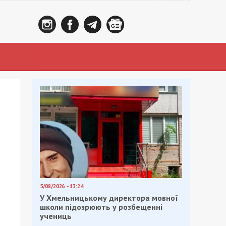
5/08/2026 - 13:24
У Хмельницькому директора мовної
школи підозрюють у розбещенні
учениць