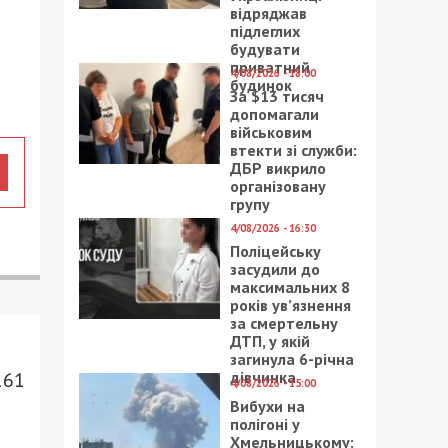
відряджав
підлеглих
будувати
приватний
4/08/2026 - 18:00
будинок
За $13 тисяч
допомагали
військовим
втекти зі служби:
ДБР викрило
організовану
групу
4/08/2026 - 16:30
Поліцейську
засудили до
максимальних 8
років ув’язнення
за смертельну
ДТП, у якій
загинула 6-річна
дівчинка
161
4/08/2026 - 15:00
Вибухи на
полігоні у
Хмельницькому: