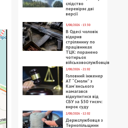
слідство
перевіряє дві
версії
3/08/2026 - 13:30
В Одесі чоловік
відкрив
стрілянину по
працівниках
ТЦК: поранено
чотирьох
військовослужбовців
2/08/2026 - 21:02
Головний інженер
АТ “Смоли” з
Кам’янського
намагався
відкупитися від
СБУ за $50 тисяч:
вирок суду
2/08/2026 - 12:02
Держслужбовця з
Тернопільщини