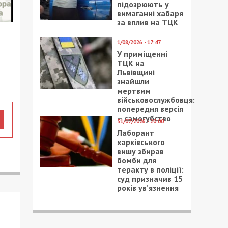
підозрюють у
вимаганні хабаря
за вплив на ТЦК
1/08/2026 - 17:47
У приміщенні
ТЦК на
Львівщині
знайшли
мертвим
військовослужбовця:
попередня версія
– самогубство
31/07/2026 - 20:00
Лаборант
харківського
вишу збирав
бомби для
теракту в поліції:
суд призначив 15
років ув’язнення