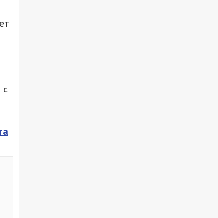
ет
 с
та