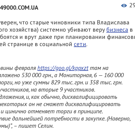
2
49000.COM.UA
верен, что старые чиновники типа Владислава
ого хозяйства) системно убивают веру
бизнеса
в
е боятся и врут даже при планировании финансо
оей странице в социальной
сети
.
овины февраля
https://goo.gl/kppxzt
там на
ложено 530 000 грн., а Мониторная, 6 — 160 000
рги, но уже суммы 829 тыс. грн. и 358 тыс. грн.
участников, на вторые 9 у
частников.
ложения, и, как обычно, дисквалифицировать
о некоторых он не сможет дисквалифицировать
 и цинично отменяет торги в принципе.
ие дальнейшей потребности в закупке. (Наверно,
мы)”, – пишет Селин.