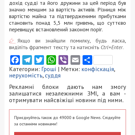
дохід судді та його дружини за цей період був
значно меншим за вартість активів. Різниця між
вартістю майна та підтвердженими прибутками
становить понад 5,5 млн гривень, що суттєво
перевищує встановлений законом поріг.
Якщо ви знайшли помилку, будь ласка,
виділіть фрагмент тексту та натисніть
Ctrl+Enter
.
Facebook
Telegram
Twitter
WhatsApp
Viber
Email
Поділити
Категории:
Гроші
| Метки:
конфіскація
,
нерухомість
,
суддя
Рекламні блоки дають нам змогу
залишатися незалежними ЗМІ, а вам -
отримувати найсвіжіші новини під ними.
Приєднуйтесь також до 49000 в Google News. Слідкуйте
за останніми новинами!