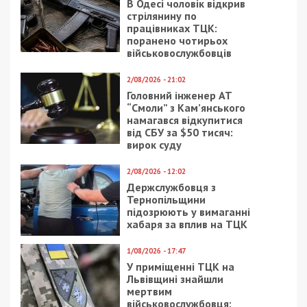
Предыдущая статья:
Заступника начальника Південного
управління Держпраці затримали за
підозрою у системному вимаганні хабарів
від підприємців
Следующая статья:
Окупанти атакували автівки “швидкої
допомоги” на Дніпропетровщині
ГРОШІ