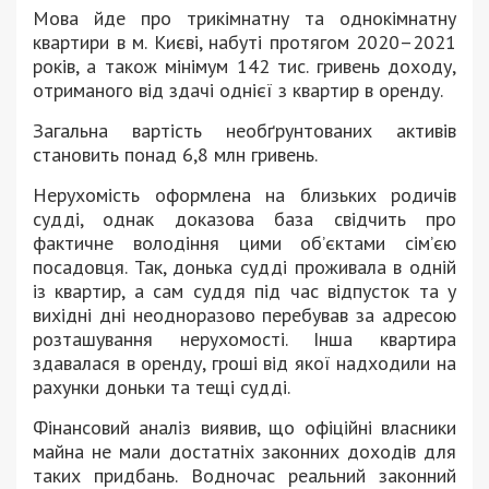
Мова йде про трикімнатну та однокімнатну
квартири в м. Києві, набуті протягом 2020–2021
років, а також мінімум 142 тис. гривень доходу,
отриманого від здачі однієї з квартир в оренду.
Загальна вартість необґрунтованих активів
становить понад 6,8 млн гривень.
Нерухомість оформлена на близьких родичів
судді, однак доказова база свідчить про
фактичне володіння цими об’єктами сім’єю
посадовця. Так, донька судді проживала в одній
із квартир, а сам суддя під час відпусток та у
вихідні дні неодноразово перебував за адресою
розташування нерухомості. Інша квартира
здавалася в оренду, гроші від якої надходили на
рахунки доньки та тещі судді.
Фінансовий аналіз виявив, що офіційні власники
майна не мали достатніх законних доходів для
таких придбань. Водночас реальний законний