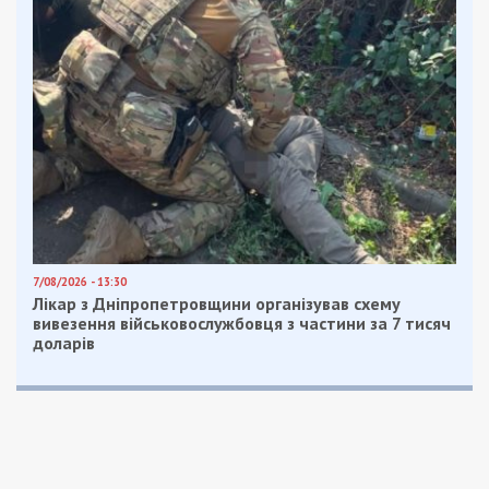
Масштаби збуту
Правоохоронці протягом місяця
задокументували чотири факти незаконної