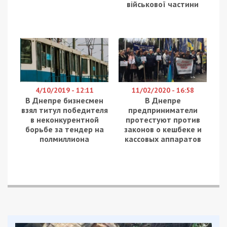
фармацевту. Їх звинувачують в організації схеми
незаконного продажу препаратів, що містять
псевдоефедрин. Про це повідомляє
49000
з
посиланням на Дніпропетровську обласну
прокуратуру.
Реалізація препаратів “насипом”
За версією слідства, директор мережі налагодив
механізм реалізації псевдоефедриновмісних
лікарських засобів, залучивши до схеми
працівника однієї з аптек. Починаючи з березня
2026 року, підозрювані продавали ці препарати
без відповідних ліцензій та рецептів лікарів.
Особливістю схеми було те, що таблетки
відпускали “насипом2: без блістерів, заводських
упаковок чи будь-яких ідентифікуючих
позначень. Це робилося для приховування
походження товару та обходу обліку.