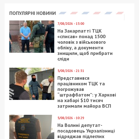
реалізації. Зокрема, було зафіксовано продаж
партій обсягом понад 50 таблеток за раз. За
законодавством, такий обсяг у 20 разів
перевищує гранично допустиму норму відпуску
подібних препаратів і кваліфікується як великий
розмір. Вартість однієї такої партії становила
від 7,5 тисяч гривень.
Дії директора та фармацевта кваліфіковано за ч.
2 ст. 311 Кримінального кодексу України
(незаконне придбання, зберігання та збут
прекурсорів, вчинені за попередньою змовою
групою осіб).
На цей час вирішується питання щодо обрання
фігурантам запобіжних заходів. Досудове
розслідування проводять слідчі Дніпровського
районного управління поліції за оперативного
супроводу Департаменту внутрішньої безпеки
Нацполіції.