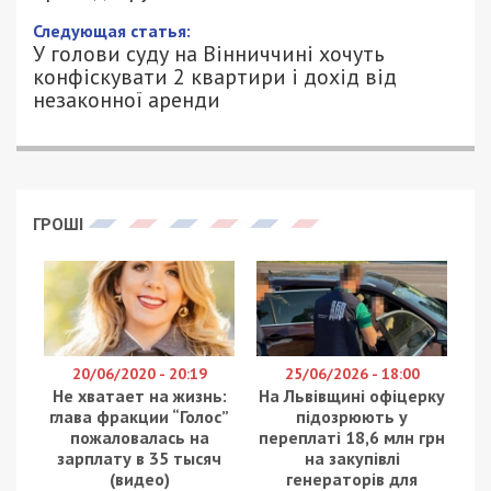
14/05/2026 - 21:40
ПЕТРО ЩУКІН - СПЕЦИАЛЬНО ДЛЯ
330
49000.COM.UA
За процесуального керівництва Центральної
окружної прокуратури міста Дніпра повідомлено
про підозру директору аптечної мережі та