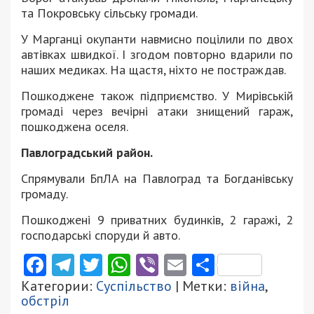
та Покровську сільську громади.
У Марганці окупанти навмисно поцілили по двох
автівках швидкої. І згодом повторно вдарили по
наших медиках. На щастя, ніхто не постраждав.
Пошкоджене також підприємство. У Мирівській
громаді через вечірні атаки знищений гараж,
пошкоджена оселя.
Павлоградський район.
Спрямували БпЛА на Павлоград та Богданівську
громаду.
Пошкоджені 9 приватних будинків, 2 гаражі, 2
господарські споруди й авто.
Facebook
Telegram
Twitter
WhatsApp
Viber
Email
Поділити
Категории:
Суспільство
| Метки:
війна
,
обстріл