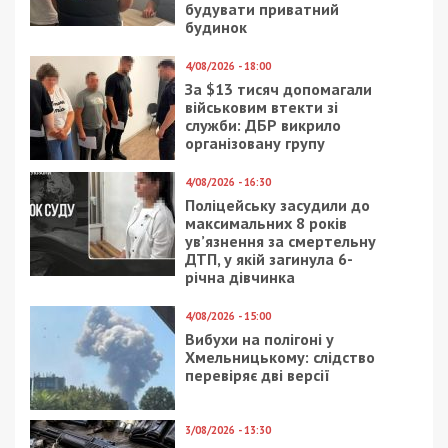
Нагадаємо, раніше ми повідомляли про те, що
у Харкові викрили мережу аптек, що продавала
нарковмісні препарати без рецептів на 1 млн грн
щомісяця.
Facebook
Telegram
Twitter
WhatsApp
Viber
Email
Поділити
Категории:
Суспільство
| Метки:
аптека
,
наркотики
,
розслідування
Рекламні блоки дають нам змогу
залишатися незалежними ЗМІ, а вам -
отримувати найсвіжіші новини під ними.
Приєднуйтесь також до 49000 в Google News. Слідкуйте
за останніми новинами!
Приєднатися
Читайте також