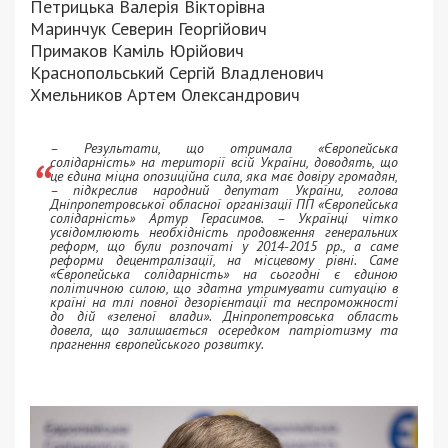
Петрицька Валерія Вікторівна
Маринчук Северин Георгійович
Примаков Каміль Юрійович
Краснопольський Сергій Владленович
Хмельников Артем Олександрович
– Результати, що отримала «Європейська
солідарність» на території всій України, доводять, що
це єдина міцна опозиційна сила, яка має довіру громадян,
– підкреслив народний депутат України, голова
Дніпропетровської обласної організації ПП «Європейська
солідарність» Артур Герасимов. – Українці чітко
усвідомлюють необхідність продовження генеральних
реформ, що були розпочаті у 2014-2015 рр., а саме
реформи децентралізації, на місцевому рівні. Саме
«Європейська солідарність» на сьогодні є єдиною
політичною силою, що здатна утримувати ситуацію в
країні на тлі повної дезорієнтації та неспроможності
до дій «зеленої влади». Дніпропетровська область
довела, що залишається осередком патріотизму та
прагнення європейського розвитку.