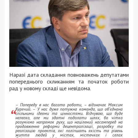
Наразі дата складання повноважень депутатами
попереднього скликанням та початок роботи
рад у новому складі ще невідома.
– Попереду в нас багато роботи, – відзначає Максим
Курячий. – У нас дуже потужна команда, що об’єднана
спільними ідеями та цінностями. Відчуваю, що буде
нелегко, але ми здатні подолати шлях, бо чітко
розуміємо напрямок руху, що націлений насамперед на
продовження реформи децентралізації, розробку та
реалізацію проектів, які поліпшать якість та рівень
життя людей у містах, містечках і селах