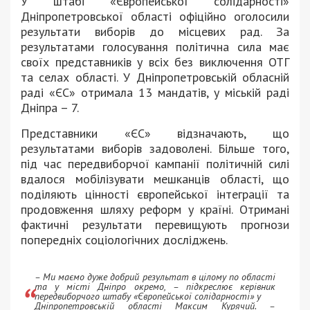
У штабі «Європейської солідарності»
Дніпропетровської області офіційно оголосили
результати виборів до місцевих рад. За
результатами голосування політична сила має
своїх представників у всіх без виключення ОТГ
та селах області. У Дніпропетровській обласній
раді «ЄС» отримала 13 мандатів, у міській раді
Дніпра – 7.
Представники «ЄС» відзначають, що
результатами виборів задоволені. Більше того,
під час передвиборчої кампанії політичній силі
вдалося мобілізувати мешканців області, що
поділяють цінності європейської інтеграції та
продовження шляху реформ у країні. Отримані
фактичні результати перевищують прогнози
попередніх соціологічних досліджень.
– Ми маємо дуже добрий результат в цілому по області
та у місті Дніпро окремо, – підкреслює керівник
передвиборчого штабу «Європейської солідарності» у
Дніпропетровській області Максим Курячий. –