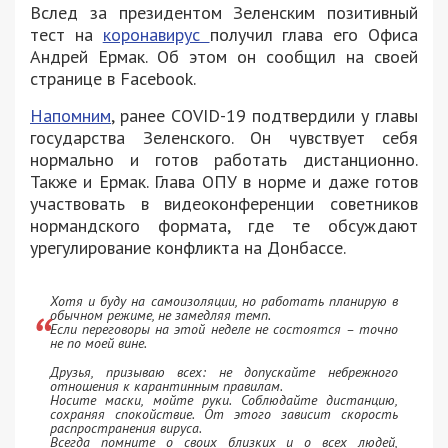
Вслед за президентом Зеленским позитивный
тест на
коронавирус
получил глава его Офиса
Андрей Ермак. Об этом он сообщил на своей
странице в Facebook.
Напомним
, ранее COVID-19 подтвердили у главы
государства Зеленского. Он чувствует себя
нормально и готов работать дистанционно.
Также и Ермак. Глава ОПУ в норме и даже готов
участвовать в видеоконференции советников
нормандского формата, где те обсуждают
урегулирование конфликта на Донбассе.
Хотя и буду на самоизоляции, но работать планирую в
обычном режиме, не замедляя темп.
Если переговоры на этой неделе не состоятся – точно
не по моей вине.
Друзья, призываю всех: не допускайте небрежного
отношения к карантинным правилам.
Носите маски, мойте руки. Соблюдайте дистанцию,
сохраняя спокойствие. От этого зависит скорость
распространения вируса.
Всегда помните о своих близких и о всех людей,