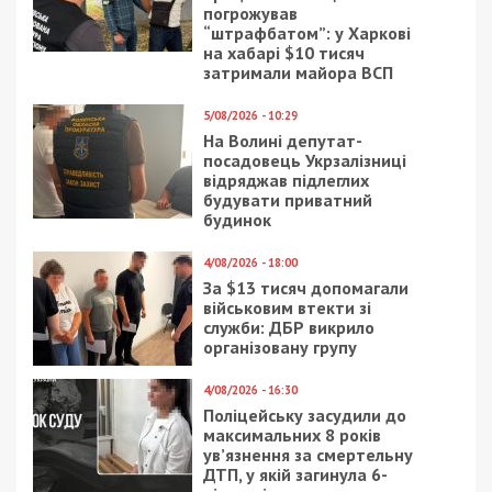
погрожував
“штрафбатом”: у Харкові
на хабарі $10 тисяч
затримали майора ВСП
5/08/2026 - 10:29
На Волині депутат-
посадовець Укрзалізниці
відряджав підлеглих
будувати приватний
будинок
4/08/2026 - 18:00
За $13 тисяч допомагали
військовим втекти зі
служби: ДБР викрило
організовану групу
4/08/2026 - 16:30
Поліцейську засудили до
максимальних 8 років
ув’язнення за смертельну
ДТП, у якій загинула 6-