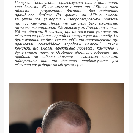
Попередні опитування прогнозували нашій політичній
силі близько 5% на міському рівні та 7-8% на рівні
області – результати достатні для подолання
прохідного бар’єру. По факту ми дійсно змогли
зміцнити позиції партії у Дніпропетровській області
під час кампанії. Попри те, що явка була аномально
низькою, ми отримали 8% голосів у м. Дніпро та більше
9% по області. Я вважаю, що це показник успішної та
ефективної роботи партійної структури та штабу. І я
дуже вдячний людям, членам «ЄС» та прихильникам, що
працювали самовіддано впродовж кампанії, членам
команди, що змогли ефективно провести кампанію у
дуже стислі терміни. Особлива вдячність виборцям, що
прийшли на виборчі дільниці і власними голосами
підтримали нас та довірили продовжувати рух
ефективних реформ на місцевому рівні.