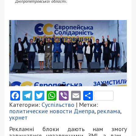
Дніпропетровської області.
Facebook
Telegram
Twitter
WhatsApp
Viber
Email
Поділити
Категории:
Суспільство
| Метки:
политические новости Днепра
,
реклама
,
укрнет
Рекламні блоки дають нам змогу
залишатися незалежними ЗМІ, а вам -