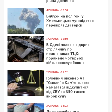
річна дівчинка
4/08/2026 - 15:00
Вибухи на полігоні у
Хмельницькому: слідство
перевіряє дві версії
3/08/2026 - 13:30
В Одесі чоловік відкрив
стрілянину по
працівниках ТЦК:
поранено чотирьох
військовослужбовців
2/08/2026 - 21:02
Головний інженер АТ
“Смоли” з Кам’янського
намагався відкупитися
від СБУ за $50 тисяч:
вирок суду
2/08/2026 - 12:02
Держслужбовця з