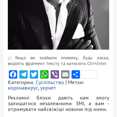
Якщо ви знайшли помилку, будь ласка,
виділіть фрагмент тексту та натисніть
Ctrl+Enter
.
Facebook
Telegram
Twitter
WhatsApp
Viber
Email
Поділити
Категории:
Суспільство
| Метки:
коронавирус
,
укрнет
Рекламні блоки дають нам змогу
залишатися незалежними ЗМІ, а вам -
отримувати найсвіжіші новини під ними.