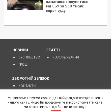
практичні заняття. В кожному з них є реабілітаційне
обладнання. Також реабілітаційні тренування
відбуваються у відкритому плавальному басейні та на
спортивному майданчику.
Ми використовуємо cookie для найкращого представлення
У виші багато навчального обладнання для
нашого сайту. Якщо Ви продовжите використовувати сайт,
майбутніх лікарів-реабілітологів. Є центр
ми вважатимемо, що Вас це влаштовує.
симуляційного навчання. А також студенти