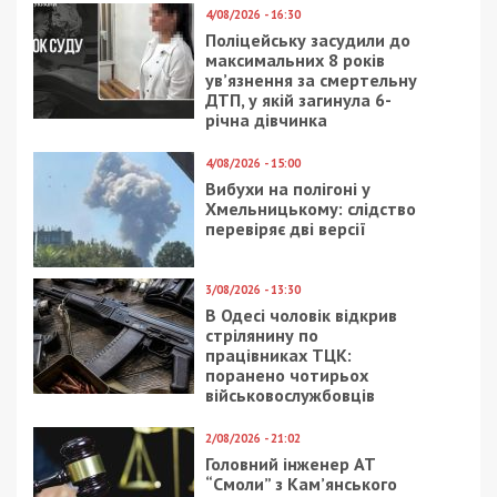
— Звісно, збільшення кількості місць державного
замовлення вимагає від нашого університету відповідної
матеріально-технічної та кадрової бази, — розповідає
Олег Неханевич. – Зараз ми над цим працюємо. Два роки
тому було проведено ремонт дахів наших основних
корпусів, один з них – саме спортивно-реабілітаційний.
Зараз у нас є п’ять залів, де відбуваються навчальні та