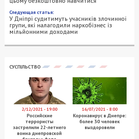
навчитися
25/07/2023 - 12:21
ПЕТРО ЩУКІН - СПЕЦИАЛЬНО ДЛЯ
1235
49000.COM.UA
Один з викликів війни: великий попит на
реабілітологів — спеціалістів, які займаються
відновленням наших воїнів і цивільних українців,
що постраждали внаслідок повномасштабної
війни та потребують фізичної реабілітації.
Вступна кампанія у самому розпалі, тож саме у ці
дні майбутні українські студенти роблять свій
вибір. До 18.00 31 липня вони мають зробити
свій вибір та подати заявки на навчання у вищих
закладах освіти, якщо хочуть здобувати ступінь
бакалавра. Держава значно збільшила
держзамовлення на спеціальність «Терапія та
реабілітація». Журналісти «
Наше місто
»