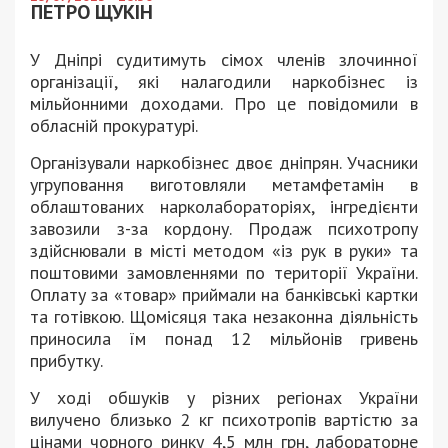
ПЕТРО ЩУКІН
У Дніпрі судитимуть сімох членів злочинної
організації, які налагодили наркобізнес із
мільйонними доходами. Про це повідомили в
обласній прокуратурі.
Організували наркобізнес двоє дніпрян. Учасники
угруповання виготовляли метамфетамін в
облаштованих нарколабораторіях, інгредієнти
завозили з-за кордону. Продаж психотропу
здійснювали в місті методом «із рук в руки» та
поштовими замовленнями по території України.
Оплату за «товар» приймали на банківські картки
та готівкою. Щомісяця така незаконна діяльність
приносила їм понад 12 мільйонів гривень
прибутку.
У ході обшуків у різних регіонах України
вилучено близько 2 кг психотропів вартістю за
цінами чорного ринку 4,5 млн грн, лабораторне