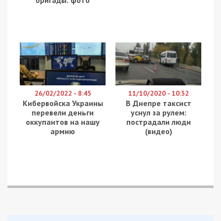
дізналися про те, у яких вишах чекають
вступників та які перспективи відкриваються
перед здобувачами такої освіти.
Освіту можна отримати безплатно
У Дніпрі оволодіти спеціальністю «Терапія та
реабілітація» можна у трьох вишах. Дніпровський
національний університет ім. О. Гончара цього