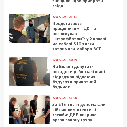
Навчання має бути очним
Фахівці з реабілітації дуже радіють з того, що
відбуваються такі зміни. В тому, що вони на часі,
цілком впевнений Олег Неханевич, доктор
медичних наук, професор, завідувач кафедри
фізичної реабілітації, спортивної медицини та
валеології Дніпровського державного медичного
університету, гарант освітньо-наукової програми
«Фізична терапія, ерготерапія».