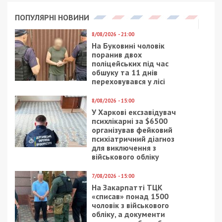
Найбільший досвід у наданні освітніх послуг у
цьому напрямку наразі є у Дніпровського
державного медичного університету. У минулому
році на бюджет за спеціальністю «Терапія та
реабілітація» сюди потрапили ті, хто мав
принаймні 170,8 конкурсних бала. Для
контрактного навчання було достатньо 137
балів. Ліцензійний обсяг становив 40 осіб,
держзамовлення – 10. А в цьому році цифри
суттєво збільшились. Тепер медуніверситет
зможе навчати за цією спеціальністю 80 осіб,
причому 70 з них – безплатно. Тобто обсяг
держзамовлення зріс у 7 разів!