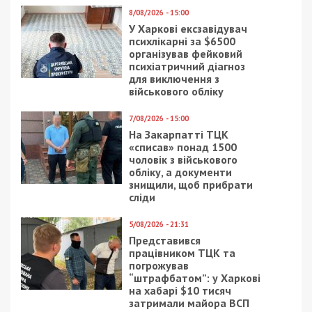
8/08/2026 - 15:00
У Харкові ексзавідувач
психлікарні за $6500
організував фейковий
психіатричний діагноз
для виключення з
військового обліку
7/08/2026 - 15:00
На Закарпатті ТЦК
«списав» понад 1500
чоловік з військового
обліку, а документи
знищили, щоб прибрати
сліди
5/08/2026 - 21:31
Представився
працівником ТЦК та
погрожував
“штрафбатом”: у Харкові
на хабарі $10 тисяч
затримали майора ВСП