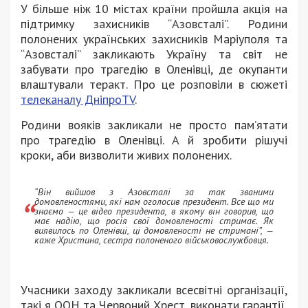
У більше ніж 10 містах країни пройшла акція на
підтримку захисників “Азовсталі”. Родини
полонених українських захисників Маріуполя та
“Азовсталі” закликають Україну та світ не
забувати про трагедію в Оленівці, де окупанти
влаштували теракт. Про це розповіли в сюжеті
телеканалу ДніпроTV
.
Родини вояків закликали не просто пам’ятати
про трагедію в Оленівці. А й зробити рішучі
кроки, аби визволити живих полонених.
“Він вийшов з Азовсталі за так званими
домовленостями, які нам оголосив президент. Все що ми
знаємо — це відео президента, в якому він говорив, що
має надію, що росія свої домовленості стримає. Як
виявилось по Оленівці, ці домовленості не стримані”
, —
каже Христина, сестра полоненого військовослужбовця.
Учасники заходу закликали всесвітні організації,
такі я ООН та Червоний Хрест, виконати гарантії,