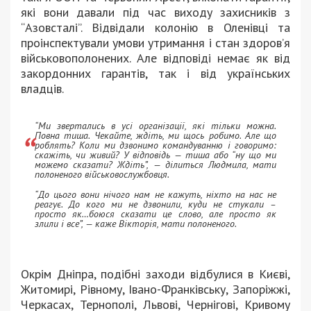
які вони давали під час виходу захисників з
“Азовсталі”. Відвідали колонію в Оленівці та
проінспектували умови утримання і стан здоров’я
військовополонених. Але відповіді немає як від
закордонних гарантів, так і від українських
владців.
“Ми звертались в усі організації, які тільки можна.
Повна тиша. Чекайте, ждіть, ми щось робимо. Але що
роблять? Коли ми дзвонимо командуванню і говоримо:
скажіть, чи живий? У відповідь — тиша або “ну що ми
можемо сказати? Ждіть”
, — ділиться Людмила, мати
полоненого військовослужбовця.
“До цього вони нічого нам не кажуть, ніхто на нас не
реагує. До кого ми не дзвонили, куди не стукали –
просто як…боюся сказати це слово, але просто як
злили і все”
, — каже Вікторія, мати полоненого.
Окрім Дніпра, подібні заходи відбулися в Києві,
Житомирі, Рівному, Івано-Франківську, Запоріжжі,
Черкасах, Тернополі, Львові, Чернігові, Кривому