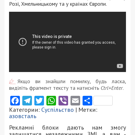
Розі, Хмельницькому та у країнах Європи.
Якщо ви знайшли помилку, будь ласка,
виділіть фрагмент тексту та натисніть
Ctrl+Enter
.
Facebook
Telegram
Twitter
WhatsApp
Viber
Email
Поділити
Категории:
Суспільство
| Метки:
азовсталь
Рекламні блоки дають нам змогу
залишатися незалежними ЗМІ, а вам -