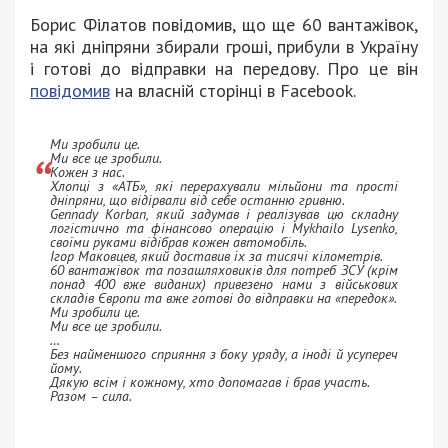
Борис Філатов повідомив, що ще 60 вантажівок,
на які дніпряни збирали гроші, прибули в Україну
і готові до відправки на передову. Про це він
повідомив
на власній сторінці в Facebook.
Ми зробили це.
Ми все це зробили.
Кожен з нас.
Хлопці з «АТБ», які перерахували мільйони та прості
дніпряни, що відірвали від себе останню гривню.
Gennady Korban, який задумав і реалізував цю складну
логістично та фінансово операцію і Mykhailo Lysenko,
своїми руками відібрав кожен автомобіль.
Ігор Маковцев, який доставив їх за тисячі кілометрів.
60 вантажівок та позашляховиків для потреб ЗСУ (крім
понад 400 вже виданих) привезено нами з військових
складів Європи та вже готові до відправки на «передок».
Ми зробили це.
Ми все це зробили.
…
Без найменшого сприяння з боку уряду, а іноді й усупереч
йому.
Дякую всім і кожному, хто допомагав і брав участь.
Разом – сила.