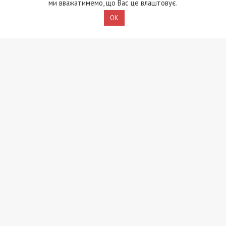
ми вважатимемо, що Вас це влаштовує.
Приєднатися
OK
Читайте також
Предыдущая статья:
У Дніпрі відновлюють 11 будинків ОСББ
та ЖБК, які постраждали внаслідок
ракетного удару 26 листопада
Следующая статья:
Корбан: Новаторський захист Дніпра від
«шахедів» – систем буде кілька