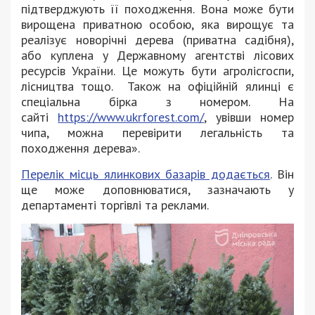
підтверджують її походження. Вона може бути
вирощена приватною особою, яка вирощує та
реалізує новорічні дерева (приватна садібня),
або куплена у Державному агентстві лісових
ресурсів України. Це можуть бути агролісгоспи,
лісництва тощо. Також на офіційній ялинці є
спеціальна бірка з номером. На
сайті
https://www.ukrforest.com/
, увівши номер
чипа, можна перевірити легальність та
походження дерева».
Перелік місць ялинкових базарів додається
. Він
ще може доповнюватися, зазначають у
департаменті торгівлі та реклами.