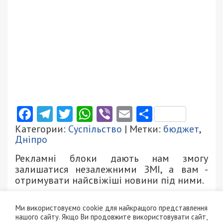
Facebook
Telegram
Twitter
WhatsApp
Viber
Email
Поділити
Категории:
Суспільство
| Метки:
бюджет
,
Дніпро
Рекламні блоки дають нам змогу
залишатися незалежними ЗМІ, а вам -
отримувати найсвіжіші новини під ними.
Ми використовуємо cookie для найкращого представлення
Приєднуйтесь також до 49000 в Google News. Слідкуйте
нашого сайту. Якщо Ви продовжите використовувати сайт,
за останніми новинами!