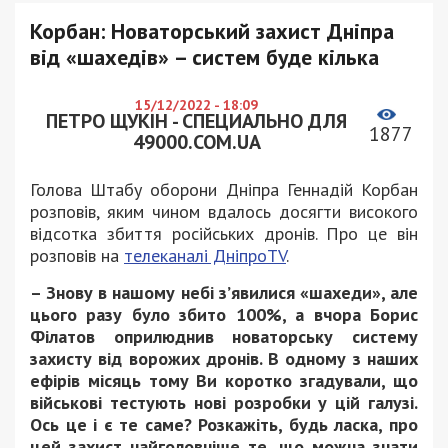
Корбан: Новаторський захист Дніпра
від «шахедів» – систем буде кілька
15/12/2022 - 18:09
ПЕТРО ЩУКІН - СПЕЦИАЛЬНО ДЛЯ
1877
49000.COM.UA
Голова Штабу оборони Дніпра Геннадій Корбан
розповів, яким чином вдалось досягти високого
відсотка збиття російських дронів. Про це він
розповів на
телеканалі ДніпроTV
.
– Знову в нашому небі з’явилися «шахеди», але
цього разу було збито 100%, а вчора Борис
Філатов оприлюднив новаторську систему
захисту від ворожих дронів. В одному з наших
ефірів місяць тому Ви коротко згадували, що
військові тестують нові розробки у цій галузі.
Ось це і є те саме? Розкажіть, будь ласка, про
цей захист найголовніше те, що можна знати