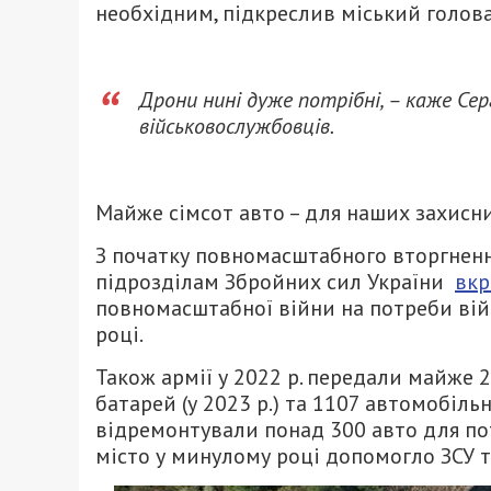
необхідним, підкреслив міський голова
Дрони нині дуже потрібні, – каже Сер
військовослужбовців.
Майже сімсот авто – для наших захисн
З початку повномасштабного вторгненн
підрозділам Збройних сил України
вкр
повномасштабної війни на потреби війс
році.
Також армії у 2022 р. передали майже 2
батарей (у 2023 р.) та 1107 автомобіль
відремонтували понад 300 авто для потр
місто у минулому році допомогло ЗСУ та