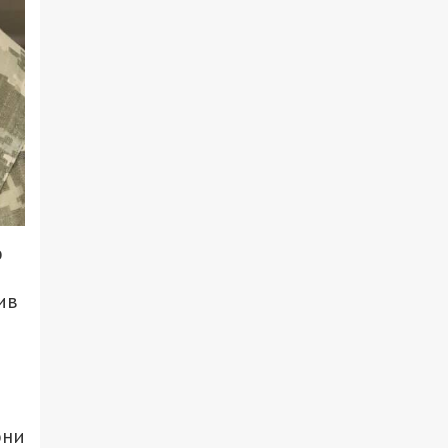
о
ив
они