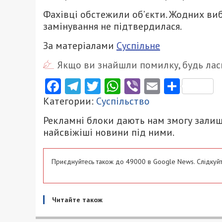
Фахівці обстежили об’єкти. Жодних ви
замінування не підтвердилася.
За матеріалами
Суспільне
Якщо ви знайшли помилку, будь ласк
Facebook
Telegram
Twitter
WhatsApp
Viber
Email
Поділ
Категории:
Суспільство
Рекламні блоки дають нам змогу залиш
найсвіжіші новини під ними.
Приєднуйтесь також до 49000 в Google News. Слідкуйт
Читайте також