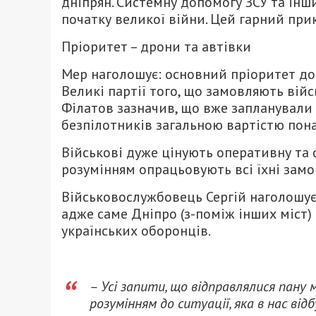
дніпрян. Системну допомогу ЗСУ та інш
початку великої війни. Цей гарний при
Пріоритет – дрони та автівки
Мер наголошує: основний пріоритет доп
Великі партії того, що замовляють вій
Філатов зазначив, що вже запланували
безпілотників загальною вартістю пона
Військові дуже цінують оперативну та 
розумінням опрацьовують всі їхні замо
Військовослужбовець Сергій наголошує
адже саме Дніпро (з-поміж інших міст)
українських оборонців.
– Усі запити, що відправлялися пану 
розумінням до ситуації, яка в нас відб