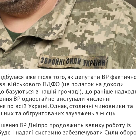
ідбулася вже після того, як депутати ВР фактичн
зв. військового ПДФО (це податок на доходи
що базуються в нашій громаді), що раніше надход
шення ВР одностайно виступали численні
 по всій Україні. Однак, столичні чиновники та
шних та обгрунтованих зауважень з місць.
рішення ВР Дніпро продовжить велику роботу із
буде і надалі системно забезпечувати Сили обор