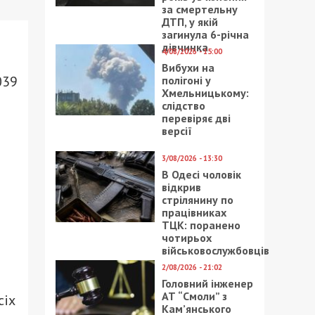
за смертельну
ДТП, у якій
загинула 6-річна
дівчинка
4/08/2026 - 15:00
Вибухи на
039
полігоні у
Хмельницькому:
слідство
перевіряє дві
версії
3/08/2026 - 13:30
В Одесі чоловік
відкрив
стрілянину по
працівниках
ТЦК: поранено
чотирьох
військовослужбовців
2/08/2026 - 21:02
Головний інженер
АТ “Смоли” з
сіх
Кам’янського