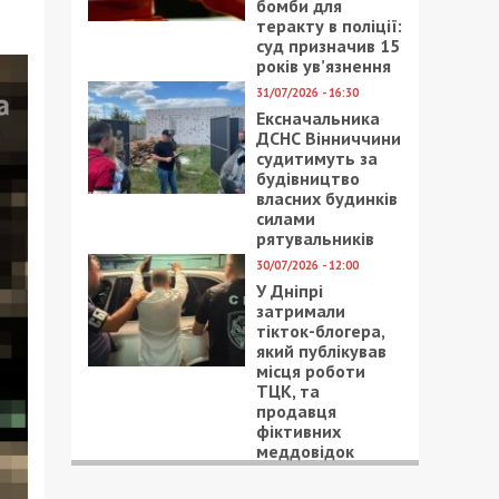
бомби для
теракту в поліції:
суд призначив 15
років ув’язнення
31/07/2026 - 16:30
Ексначальника
ДСНС Вінниччини
судитимуть за
будівництво
власних будинків
силами
рятувальників
30/07/2026 - 12:00
У Дніпрі
затримали
тікток-блогера,
який публікував
місця роботи
ТЦК, та
продавця
фіктивних
меддовідок