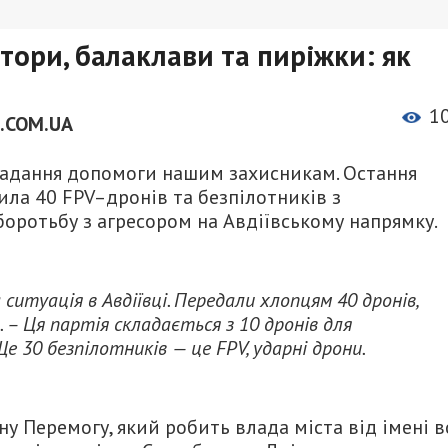
атори, балаклави та пиріжки: як
1
.COM.UA
 надання допомоги нашим захисникам. Остання
ла 40 FPV–дронів та безпілотників з
оротьбу з агресором на Авдіївському напрямку.
а ситуація в Авдіївці. Передали хлопцям 40 дронів,
 – Ця партія складається з 10 дронів для
Ще 30 безпілотників — це FPV, ударні дрони.
у Перемогу, який робить влада міста від імені в