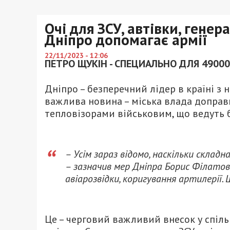
Очі для ЗСУ, автівки, генер
Дніпро допомагає армії
22/11/2023 - 12:06
ПЕТРО ЩУКІН - СПЕЦИАЛЬНО ДЛЯ 49000
Дніпро – безперечний лідер в країні з
важлива новина – міська влада доправи
тепловізорами військовим, що ведуть б
– Усім зараз відомо, наскільки складн
– зазначив мер Дніпра Борис Філатов.
авіарозвідки, коригування артилерії. 
Це – черговий важливий внесок у спільн