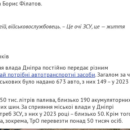
 Борис Філатов.
гій, військовослужбовець. – Це очі ЗСУ, це — життя
иків
я влада Дніпра постійно передає різним
ай потрібні автотранспортні засоби
. Загалом за 
ькових було надано 673 авто, з них 149 – у 2023
50 тис. літрів палива, близько 190 акумуляторни
них шин. За сприяння міської влади у Дніпрі
еб ЗСУ, з них у 2023 році – близько 50. Крім того
, зокрема, ТрО перевезти понад 50 тисяч осіб.