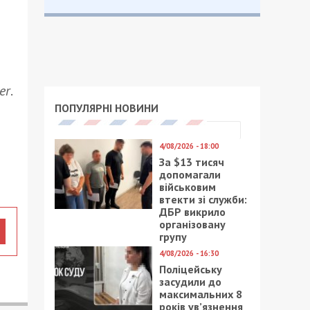
er
.
ПОПУЛЯРНІ НОВИНИ
4/08/2026 - 18:00
За $13 тисяч
допомагали
військовим
втекти зі служби:
ДБР викрило
організовану
групу
4/08/2026 - 16:30
Поліцейську
засудили до
максимальних 8
років ув’язнення