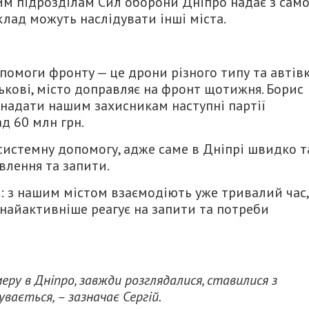
им підрозділам Сил оборони Дніпро надає з сам
клад можуть наслідувати інші міста.
омоги фронту — це дрони різного типу та автівк
ськові, місто доправляє на фронт щотижня. Борис
 надати нашим захисникам наступні партії
д 60 млн грн.
системну допомогу, адже саме в Дніпрі швидко т
влення та запити.
: з нашим містом взаємодіють уже тривалий час,
 найактивніше реагує на запити та потреби
меру в Дніпро, завжди розглядалися, ставилися з
увається, – зазначає Сергій.