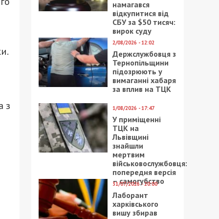
ого
намагався
відкупитися від
СБУ за $50 тисяч:
вирок суду
2/08/2026 - 12:02
и.
Держслужбовця з
Тернопільщини
підозрюють у
вимаганні хабаря
за вплив на ТЦК
а з
1/08/2026 - 17:47
У приміщенні
ТЦК на
Львівщині
знайшли
мертвим
військовослужбовця:
попередня версія
– самогубство
31/07/2026 - 20:00
Лаборант
харківського
вишу збирав