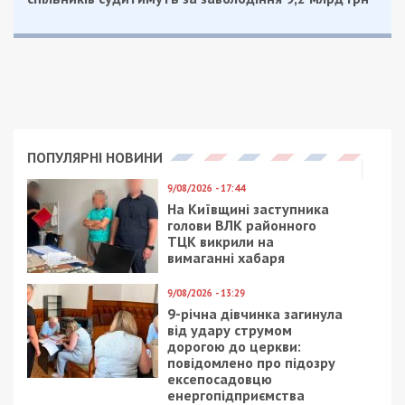
СУСПІЛЬСТВО
16/04/2020 - 15:10
29/01/2019 - 17:59
Парень в коме: в
В Днепре мужчина
Днепре ищут
чуть не сгорел из-за
родственников
экспериментов с
пострадавшего в ДТП
водкой