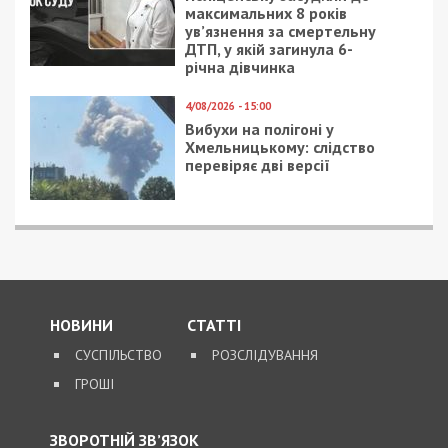
9/08/2026 - 13:29
9-річна дівчинка загинула
від удару струмом
дорогою до церкви:
повідомлено про підозру
ексепосадовцю
енергопідприємства
8/08/2026 - 21:00
На Буковині чоловік
поранив двох
поліцейських під час
обшуку та 11 днів
переховувався у лісі
8/08/2026 - 15:00
У Харкові ексзавідувач
психлікарні за $6500
організував фейковий
психіатричний діагноз
для виключення з
військового обліку