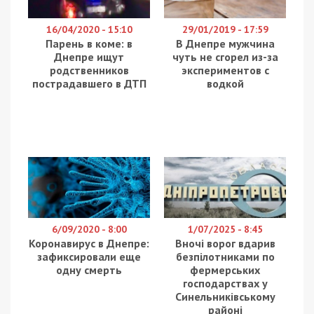
мегаполіса під контролем міської влади.
ЧИТАТИ ДАЛІ ПРО
:
– роботу комунальних служб (аварійні роботи на
мережах водопостачання);
– як сьогодні працює транспорт;
– надзвичайні події;
– чим запам’ятався цей день в історії;
– що сталося цікавого у Дніпрі у цей день;
– події та заходи, які відбудуться сьогодні у
світі, Україні та Дніпрі;
– народні прикмети;
– погода на сьогодні.
Facebook
Telegram
Twitter
WhatsApp
Viber
Email
Поділити
Категории:
Суспільство
Рекламні блоки дають нам змогу
залишатися незалежними ЗМІ, а вам -
отримувати найсвіжіші новини під ними.