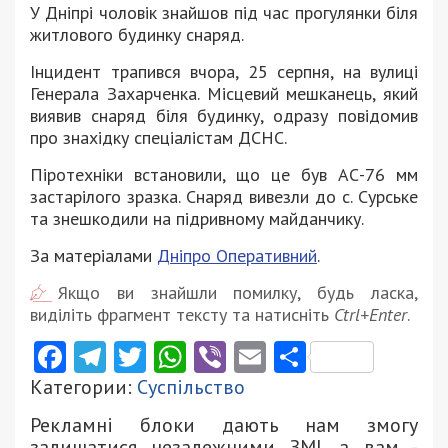
У Дніпрі чоловік знайшов під час прогулянки біля
житлового будинку снаряд.
Інцидент трапився вчора, 25 серпня, на вулиці
Генерала Захарченка. Місцевий мешканець, який
виявив снаряд біля будинку, одразу повідомив
про знахідку спеціалістам ДСНС.
Піротехніки встановили, що це був АС-76 мм
застарілого зразка. Снаряд вивезли до с. Сурське
та знешкодили на підривному майданчику.
За матеріалами
Дніпро Оперативний
.
Якщо ви знайшли помилку, будь ласка,
виділіть фрагмент тексту та натисніть
Ctrl+Enter
.
Facebook
Telegram
Twitter
WhatsApp
Viber
Email
Поділити
Категории:
Суспільство
Рекламні блоки дають нам змогу
залишатися незалежними ЗМІ, а вам -