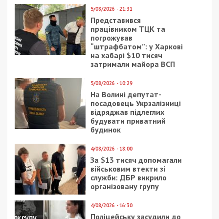
9/08/2026 - 11:57
Справа “ПриватБанку”: Ігоря Коломойського та його
спільників судитимуть за заволодіння 9,2 млрд грн
ПОПУЛЯРНІ НОВИНИ
9/08/2026 - 17:44
На Київщині заступника
голови ВЛК районного
ТЦК викрили на
вимаганні хабаря