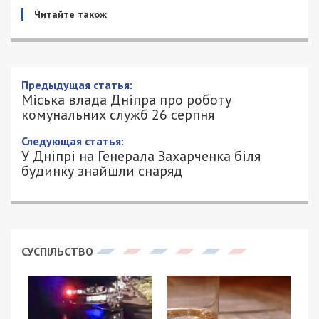
Читайте також
Міська влада Дніпра про роботу
комунальних служб 26 серпня
26/08/2023 - 6:26
ПЕТРО ЩУКІН - СПЕЦИАЛЬНО ДЛЯ
882
49000.COM.UA
26 серпня. Оперативна інформація на 06:00.
Ніч у Дніпрі минула без обстрілів. Сигнал
повітряної тривоги лунав 2 рази, загальною
тривалістю 1 годину 12 хвилин.
На цей час у місті все спокійно.
Станом на 06:00 всі процеси життєдіяльності