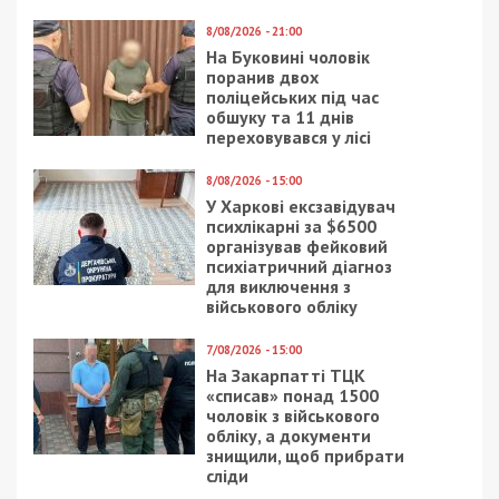
6/09/2020 - 8:00
1/07/2025 - 8:45
Коронавирус в Днепре:
Вночі ворог вдарив
зафиксировали еще
безпілотниками по
одну смерть
фермерських
господарствах у
Синельниківському
районі