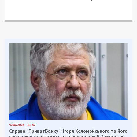
Приєднуйтесь також до 49000 в Google News. Слідкуйте
за останніми новинами!
Приєднатися
Читайте також
Предыдущая статья:
Покупки через OLX стануть платними: що
треба знати дніпрянам
Следующая статья:
Окупанти ввечері обстріляли Нікополь:
загинув чоловік, – ОВА