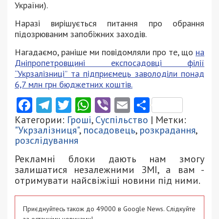
України).
Наразі вирішується питання про обрання
підозрюваним запобіжних заходів.
Нагадаємо, раніше ми повідомляли про те, що
на
Дніпропетровщині експосадовці філії
“Укрзалізниці” та підприємець заволоділи понад
6,7 млн грн бюджетних коштів.
Facebook
Telegram
Twitter
WhatsApp
Viber
Email
Поділити
Категории:
Гроші
,
Суспільство
| Метки:
"Укрзалізниця"
,
посадовець
,
розкрадання
,
розслідування
Рекламні блоки дають нам змогу
залишатися незалежними ЗМІ, а вам -
отримувати найсвіжіші новини під ними.
Приєднуйтесь також до 49000 в Google News. Слідкуйте
за останніми новинами!