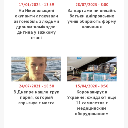
17/01/2024 - 13:39
28/07/2023 - 8:00
На Нікопольщині
За партами чи онлайн:
окупанти атакували
батьки дніпровських
автомобіль з людьми
учнів обирають форму
дроном-камікадзе:
навчання
дитина у важкому
стані
24/07/2021 - 18:30
15/04/2020 - 8:30
В Днепре нашли труп
Коронавирус в
парня, который
Украине: ожидают еще
спрыгнул с моста
11 самолетов с
медицинским
оборудованием