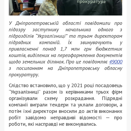
У Дніпропетровській області повідомили про
підозру заступнику начальника одного з
підрозділів “Укрзалізниці” та трьом директорам
підрядних компаній. Їх звинувачують у
привласненні понад 1,7 млн грн бюджетних
коштів, виділених на переоформлення документів
щодо земельних ділянок. Про це повідомляє
49000
з посиланням на Дніпропетровську обласну
прокуратуру.
Слідство встановило, що у 2021 році посадовець
“Укрзалізниці” разом із керівниками трьох фірм
організували схему розкрадання. Підрядні
компанії виграли тендери та уклали договори, а
потім їхні директори вносили до актів виконаних
робіт завідомо неправдиві відомості — про
роботи, які насправді не виконувались.