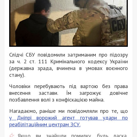
Слідчі СБУ повідомили затриманим про підозру
за ч. 2 ст. 111 Кримінального кодексу України
(державна зрада, вчинена в умовах воєнного
стану).
Чоловіки перебувають під вартою без права
внесення застави. Їм загрожує довічне
позбавлення волі з конфіскацією майна.
Нагадаємо, раніше ми повідомляли про те, що
у Дніпрі ворожий агент готував удари по
реабілітаційним центрам ЗСУ.
Якщо ви знайшли помилку, будь ласка,