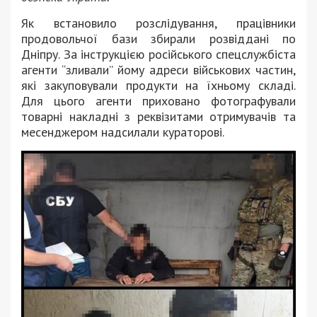
Як встановило розслідування, працівники
продовольчої бази збирали розвіддані по
Дніпру. За інструкцією російського спецслужбіста
агенти “зливали” йому адреси військових частин,
які закуповували продукти на їхньому складі.
Для цього агенти приховано фотографували
товарні накладні з реквізитами отримувачів та
месенджером надсилали кураторові.