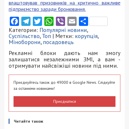
влаштовував призовників на критично важливе
підприємство заради бронювання.
Facebook
Telegram
Twitter
WhatsApp
Viber
Email
Поділити
Категории:
Популярні новини
,
Суспільство
,
Топ
| Метки:
корупція
,
Міноборони
,
посадовець
Рекламні блоки дають нам змогу
залишатися незалежними ЗМІ, а вам -
отримувати найсвіжіші новини під ними.
Приєднуйтесь також до 49000 в Google News. Слідкуйте
за останніми новинами!
Приєднатися
Читайте також