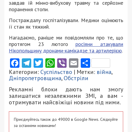
завдав їй мінно-вибухову травму та серйозне
поранення стопи.
Постраждалу госпіталізували. Медики оцінюють
її стан як тяжкий.
Нагадаємо, раніше ми повідомляли про те, що
протягом 23 лютого
росіяни атакували
Нікопольщину дронами-камікадзе та артилерією
.
Facebook
Telegram
Twitter
WhatsApp
Viber
Email
Поділити
Категории:
Суспільство
| Метки:
війна
,
Дніпропетровщина
,
Обстріли
Рекламні блоки дають нам змогу
залишатися незалежними ЗМІ, а вам -
отримувати найсвіжіші новини під ними.
Приєднуйтесь також до 49000 в Google News. Слідкуйте
за останніми новинами!