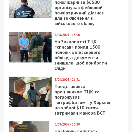
психлікарні за $6500
організував фейковий
психіатричний діагноз
для виключення з
військового обліку
7/08/2026 - 15:00
На Закарпатті ТЦК
«списав» понад 1500
чоловік з військового
обліку, а документи
знищили, щоб прибрати
сліди
5/08/2026 - 21:31
Представився
працівником ТЦК та
погрожував
“штрафбатом”: у Харкові
на хабарі $10 тисяч
затримали майора ВСП
5/08/2026 - 10:29
На Волині депутат-