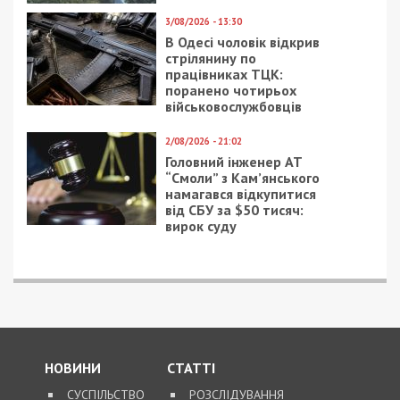
3/08/2026 - 13:30
В Одесі чоловік відкрив
стрілянину по
працівниках ТЦК:
поранено чотирьох
військовослужбовців
2/08/2026 - 21:02
Головний інженер АТ
“Смоли” з Кам’янського
намагався відкупитися
від СБУ за $50 тисяч:
вирок суду
НОВИНИ
СТАТТІ
СУСПІЛЬСТВО
РОЗСЛІДУВАННЯ