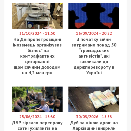
31/10/2024 - 11:50
16/09/2024 - 20:22
На Дніпропетровщині
З початку війни
іноземець організував
затримано понад 50
“бізнес” на
“громадських
контрафактних
активістів”, які
цигарках зі
закликали до
щомісячним доходом
держперевороту в
на 4,2 млн грн
Україні
25/06/2024 - 13:30
30/03/2026 - 15:53
ДБР зірвало переправу
Дуб за ціною дров: на
сотні ухилянтів на
Харківщині викрили