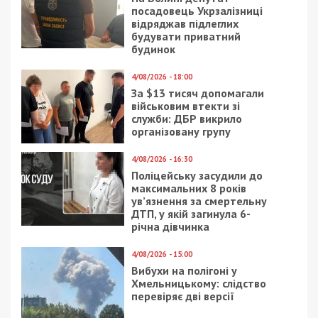
посадовець Укрзалізниці
відряджав підлеглих
будувати приватний
будинок
4/08/2026 - 18:00
За $13 тисяч допомагали
військовим втекти зі
служби: ДБР викрило
організовану групу
4/08/2026 - 16:30
Поліцейську засудили до
максимальних 8 років
ув’язнення за смертельну
ДТП, у якій загинула 6-
річна дівчинка
4/08/2026 - 15:00
Вибухи на полігоні у
Хмельницькому: слідство
перевіряє дві версії