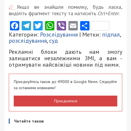
Якщо ви знайшли помилку, будь ласка,
виділіть фрагмент тексту та натисніть
Ctrl+Enter
.
Facebook
Telegram
Twitter
WhatsApp
Viber
Email
Поділити
Категории:
Розслідування
| Метки:
підпал
,
розслідування
,
суд
Рекламні блоки дають нам змогу
залишатися незалежними ЗМІ, а вам -
отримувати найсвіжіші новини під ними.
Приєднуйтесь також до 49000 в Google News. Слідкуйте
за останніми новинами!
Приєднатися
Читайте також