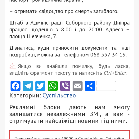
– отримати свідоцтво про смерть загиблого.
Штаб в Адміністрації Соборного району Дніпра
працює щоденно з 8:00 і до 20:00. Адреса –
площа Шевченка, 7.
Дізнатись, куди приносити документи та інші
подробиці, можна за телефоном 068 557 34 19.
Якщо ви знайшли помилку, будь ласка,
виділіть фрагмент тексту та натисніть
Ctrl+Enter
.
Facebook
Telegram
Twitter
WhatsApp
Viber
Email
Поділити
Категории:
Суспільство
Рекламні блоки дають нам змогу
залишатися незалежними ЗМІ, а вам -
отримувати найсвіжіші новини під ними.
Приєднуйтесь також до 49000 в Google News. Слідкуйте