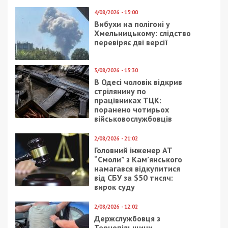
Як на місці російського ракетного удару у
Дніпрі працюють Пункти незламності
СУСПІЛЬСТВО
5/08/2020 - 15:57
6/05/2021 - 13:00
Для малышей должны
На Днепропетровщине
подготовить
накрыли перевозчиков
креативный первый
с оккупированных
звонок
территорий