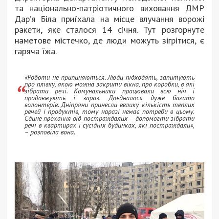
та національно-патріотичного виховання ДМР
Дар’я Біла приїхала на місце влучання ворожі
ракети, яке сталося 14 січня. Тут розгорнуте
наметове містечко, де люди можуть зігрітися, є
гаряча їжа.
«Роботи не припиняються. Люди підходять, запитують
про плівку, якою можна закрити вікна, про коробки, в які
зібрати речі. Комунальники працювали всю ніч і
продовжують і зараз. Доєдналося дуже багато
волонтерів. Дніпряни принесли велику кількість теплих
речей і продуктів, тому наразі немає потреби в цьому.
Єдине прохання від постраждалих – допомогти зібрати
речі в квартирах і сусідніх будинках, які постраждали»,
– розповіла вона.