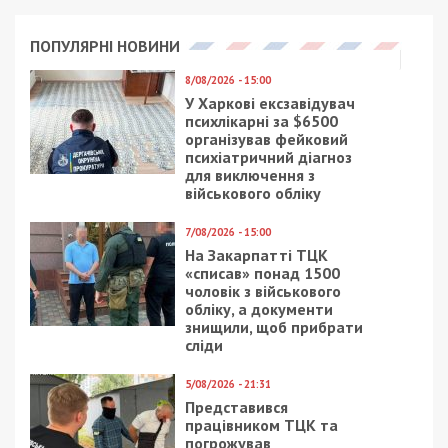
техніки;
Комунальних служб – 40 осіб та 36 од. техніки;
Товариства Червоного Хреста – 15 осіб;
Близько 110 волонтерів (у тому числі з них 11
кінологів та 7 пошукових собак пошуково-
рятувального кінологічного загону “Антарес” м.
Павлоград).
Додатково з інших областей залучено:
МОГ апарату ДСНС (7 осіб);
4 кінологічні розрахунки Міжрегіонального
центру швидкого реагування ДСНС (м. Ромни);
20 рятувальників та 4 од. техніки Мобільного
рятувального центру ДСНС (м. Київ).
За розпорядженням міського голови Дніпра
Бориса Філатова всі комунальні служби
працюють в посиленому режимі.
Facebook
Telegram
Twitter
WhatsApp
Viber
Email
Поділити
Категории:
Суспільство