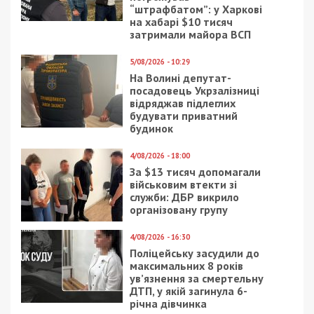
Рекламні блоки дають нам змогу
залишатися незалежними ЗМІ, а вам -
отримувати найсвіжіші новини під ними.
Приєднуйтесь також до 49000 в Google News. Слідкуйте
за останніми новинами!
Приєднатися
Читайте також
Предыдущая статья:
Щонайменше 33 людини зникли безвісти:
у Дніпрі продовжуються пошукові роботи
Следующая статья: