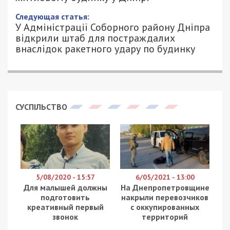
15/01/2023 - 13:25
ПЕТРО ЩУКІН - СПЕЦИАЛЬНО ДЛЯ
1010
49000.COM.UA
За даними ДСНС станом на 13:00 відомо про 23
загиблих, серед яких одна дитина.
Травмовано 72 особи, з них 13 дітей.
Врятовано 39 осіб, у тому числі 6-ро дітей.
Отримано 43 повідомлення про безвісно зниклих
осіб.
Нагадаємо, у результаті зухвалого
терористичного акту росії 14 січня у Дніпрі по
вул. Набережна Перемоги, 118 частково
зруйновано конструкції 2 під’їздів з 9 по 2
поверхи (попередньо зруйновано 72 квартири
повністю та пошкоджено понад 230 квартир).