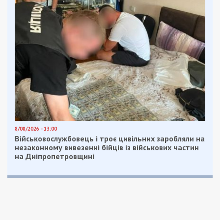
постраждалих, організовано видачу одягу та
речей першої необхідності.
За попередніми даними можливого відселення
потребують мешканці 236 квартир (орієнтовно
понад 400 осіб). Місцевими органами влади
організовано тимчасове проживання 43 осіб, які
звернулись за допомогою.
Національною поліцією встановлюється місце
знаходження мешканців будинку.
На місці події розгорнуто штаб з ліквідації
надзвичайної ситуації.
Всього до робіт залучено 556 осіб та 98 од.
техніки у тому числі від ДСНС – 160 осіб та 40
од. техніки;
Національної поліції – 125 осіб та 20 од.
техніки;
Національної гвардії – 100 осіб;
Екстреної медичної допомоги – 6 осіб та 2 од.