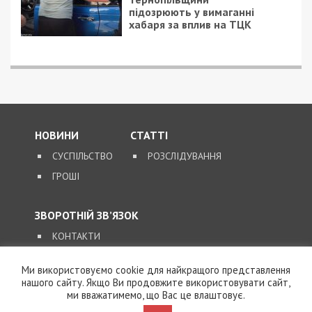
16/09/2019 - 10:42
28/05/2023 - 6:54
В 2020-м в Украине
Комунальні служби
поднимут
інформують: яка у
минимальную
Дніпрі ситуація з
зарплату
водою та світлом
станом на ранок 28
травня
Ми використовуємо cookie для найкращого представлення
нашого сайту. Якщо Ви продовжите використовувати сайт,
ми вважатимемо, що Вас це влаштовує.