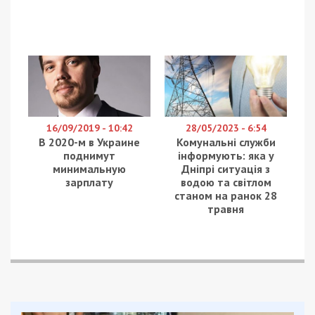
Всього у будинку 18 під’їздів по 36 квартир у
кожному. Загальна кількість мешканців – 1100
осіб.
Продовжується проливання трьох окремих
осередків пожеж, роботи з пошуку людей під
завалами та демонтаж небезпечних
конструктивних елементів.
Аварійно-рятувальні роботи проводяться
позмінно у цілодобовому режимі.
Комунальними службами проводиться вивіз
будівельних уламків, всього вивезено 3930 тон
зруйнованих конструкцій та 39 пошкоджених
автомобілів.
На місці події психологами (8 осіб) надано
допомогу 40 постраждалим.
Встановлено 4 намети ДСНС та 2 намети від
волонтерів для обігріву та харчування