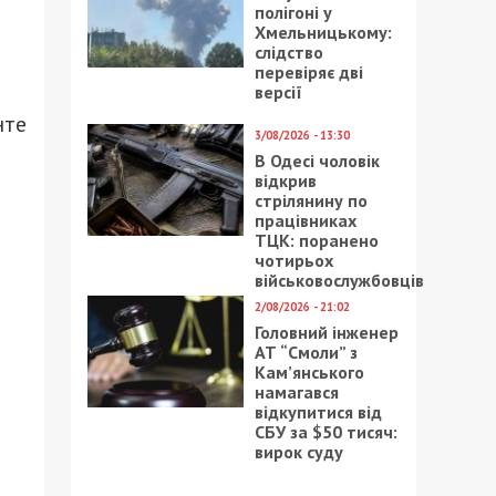
полігоні у
Хмельницькому:
слідство
перевіряє дві
версії
нте
3/08/2026 - 13:30
В Одесі чоловік
відкрив
стрілянину по
працівниках
ТЦК: поранено
чотирьох
військовослужбовців
2/08/2026 - 21:02
Головний інженер
АТ “Смоли” з
Кам’янського
намагався
відкупитися від
СБУ за $50 тисяч:
вирок суду