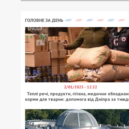
За май 2021 года 21 народный депутат
голосовании. При том, что за май в па
сообщает Комитет избирателей Украи
Рекордсмен по депутатам-бездельника
платформа – За життя”. Сразу девять 
голосования в Верховной Раде, а то и 
кандидат наук по государственному уп
Козак, сам кум Путина Виктор Медведчу
Кузьмин, Сергей Ларин, Федор Христен
Также свои депутатские обязанности 
Антон Яценко, известный схематозом 
Юлии Тимошенко в парламенте в мае б
и Константин Бондарев. Из президентск
проголосовали Виктория Вагнер, Юлия
изгнанный из “СН” фанат Лукашенко Ев
проигнорировал также представитель ф