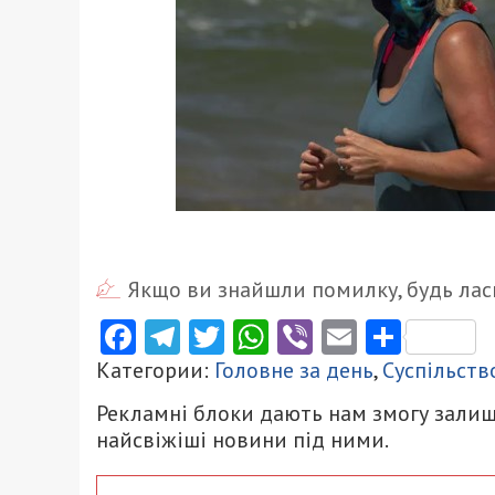
Якщо ви знайшли помилку, будь ласк
Facebook
Telegram
Twitter
WhatsApp
Viber
Email
Поділ
Категории:
Головне за день
,
Суспільств
Рекламні блоки дають нам змогу залиш
найсвіжіші новини під ними.