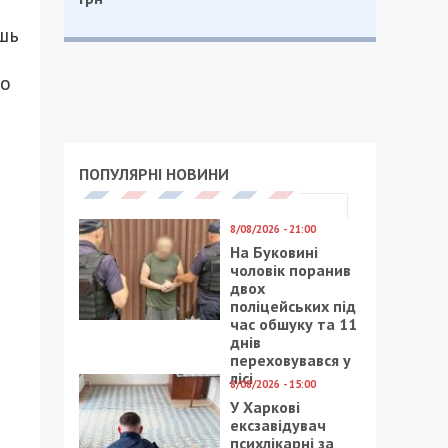
шь
но
ПОПУЛЯРНІ НОВИНИ
8/08/2026 - 21:00
На Буковині
чоловік поранив
двох
поліцейських під
час обшуку та 11
днів
переховувався у
лісі
8/08/2026 - 15:00
У Харкові
ексзавідувач
психлікарні за