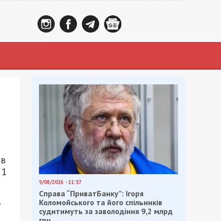
 в
 1
9/08/2026 - 11:57
Справа “ПриватБанку”: Ігоря
о
Коломойського та його спільників
судитимуть за заволодіння 9,2 млрд
грн