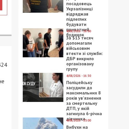
посадовець
Укрзалізниці
відряджав
підлеглих
будувати
приватний
4/08/2026 - 18:00
будинок
За $13 тисяч
допомагали
військовим
втекти зі служби:
ДБР викрило
організовану
424
групу
4/08/2026 - 16:30
не
Поліцейську
засудили до
максимальних 8
років ув’язнення
за смертельну
ДТП, у якій
загинула 6-річна
дівчинка
4/08/2026 - 15:00
Вибухи на