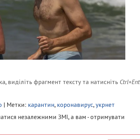
а, виділіть фрагмент тексту та натисніть
Ctrl+Ent
итися
о
| Метки:
карантин
,
коронавирус
,
укрнет
атися незалежними ЗМІ, а вам - отримувати