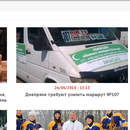
 Украины ни разу не принимал участие в
рламенте провели 226 голосований. Об этом
ны
м – пророссийская фракция “Оппозиционная
избранников этой фракции игнорировали
вовсе не приходили на заседания. Это знамениты
равлению Илья Кива, соратник кума Путина Тара
к, олигарх Сергей Левочкин, а также Ренат
ко, Юрий Бойко и Вадим Рабинович.
проигнорировал одиозный нардеп от “Батьківщин
на тендерных площадках. Помимо него, из фракц
ездельничали Александр Абдуллин, Сергей Собо
ой фракции “Слуга народа” ни разу не
 Гришина, Александр Куницкий и недавно
гений Шевченко. Все 226 голосований
ракции “За майбутнє” Степан Ивахив. Из