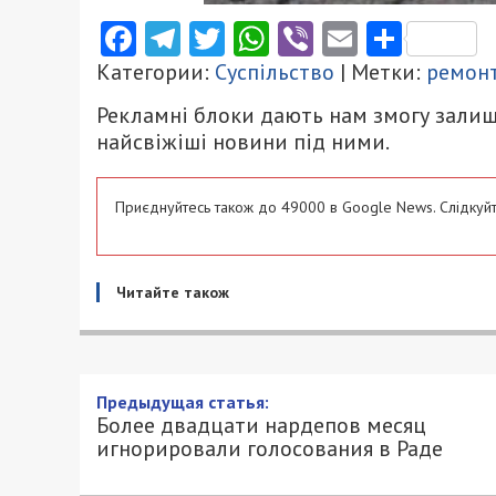
Facebook
Telegram
Twitter
WhatsApp
Viber
Email
Поділ
Категории:
Суспільство
| Метки:
ремонт
Рекламні блоки дають нам змогу залиш
найсвіжіші новини під ними.
Приєднуйтесь також до 49000 в Google News. Слідкуйт
Читайте також
Более двадцати нардепов 
Раде
1/06/2021 - 13:43
АЛЕКСЕЙ ВАЛЕНКО - СПЕЦИАЛЬНО ДЛЯ 