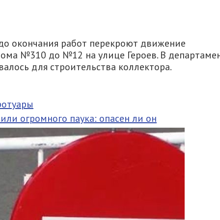
и до окончания работ перекроют движение
дома №310 до №12 на улице Героев. В департаме
валось для строительства коллектора.
ротуары
или огромного паука: опасен ли он