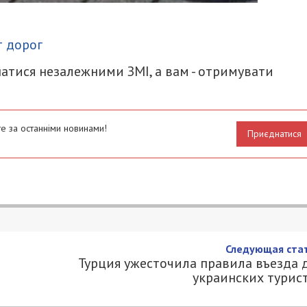
итися
 дорог
атися незалежними ЗМІ, а вам - отримувати
е за останніми новинами!
Приєднатися
месяц игнорировали голосования 
1
49000.COM.UA